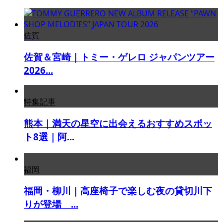
佐賀
佐賀＆宮崎｜トミー・ゲレロ ジャパンツアー
2026...
特集記事
熊本｜満天の星空に出会えるおすすめスポッ
ト8選｜阿...
福岡
福岡・柳川｜高座椅子で楽しむ夜の貸切川下
りが登場 ...