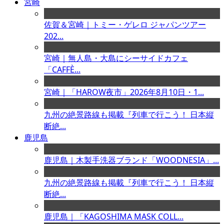
宮崎
佐賀＆宮崎｜トミー・ゲレロ ジャパンツアー
202...
宮崎｜無人島・大島にシーサイドカフェ
「CAFFÈ...
宮崎｜「HAROW夜市」2026年8月10日・1...
九州の絶景路線も掲載『列車で行こう！ 日本縦
断絶...
鹿児島
鹿児島｜木製手洗器ブランド「WOODNESIA」...
九州の絶景路線も掲載『列車で行こう！ 日本縦
断絶...
鹿児島｜「KAGOSHIMA MASK COLL...