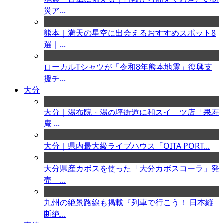
災ア...
熊本｜満天の星空に出会えるおすすめスポット8
選｜...
ローカルTシャツが「令和8年熊本地震」復興支
援チ...
大分
大分｜湯布院・湯の坪街道に和スイーツ店「果寿
庵 ...
大分｜県内最大級ライブハウス「OITA PORT...
大分県産カボスを使った「大分カボスコーラ」発
売 ...
九州の絶景路線も掲載『列車で行こう！ 日本縦
断絶...