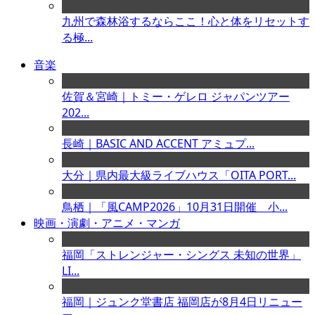
九州で森林浴するならここ！心と体をリセットす
る極...
音楽
佐賀＆宮崎｜トミー・ゲレロ ジャパンツアー
202...
長崎｜BASIC AND ACCENT アミュプ...
大分｜県内最大級ライブハウス「OITA PORT...
鳥栖｜「風CAMP2026」10月31日開催 小...
映画・演劇・アニメ・マンガ
福岡「ストレンジャー・シングス 未知の世界」
LI...
福岡｜ジュンク堂書店 福岡店が8月4日リニュー