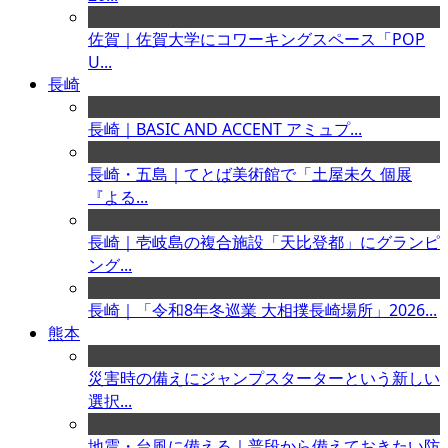
佐賀｜佐賀大学にコワーキングスペース「POP
U...
長崎
長崎｜BASIC AND ACCENT アミュプ...
長崎・五島｜てとば美術館で「土屋未久 個展
『よる...
長崎｜壱岐島の複合施設「天比登都」にグランピ
ング...
長崎｜「令和8年冬巡業 大相撲長崎場所」2026...
熊本
災害時の備えにジャンプスターターという新しい
選択...
地震・台風に備える｜普段から備えておきたい防