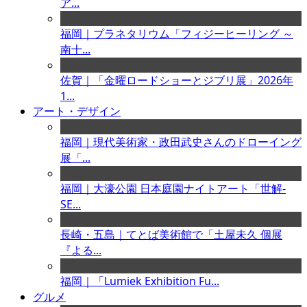
ア...
福岡｜プラネタリウム「フィジーヒーリング ～
南十...
佐賀｜「金曜ロードショーとジブリ展」2026年
1...
アート・デザイン
福岡｜現代美術家・政田武史さんのドローイング
展「...
福岡｜大濠公園 日本庭園ナイトアート「世解-
SE...
長崎・五島｜てとば美術館で「土屋未久 個展
『よる...
福岡｜「Lumiek Exhibition Fu...
グルメ