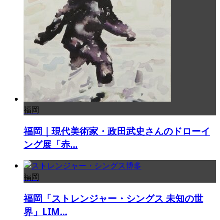
福岡
福岡｜現代美術家・政田武史さんのドローイ
ング展「赤...
福岡
福岡「ストレンジャー・シングス 未知の世
界」LIM...