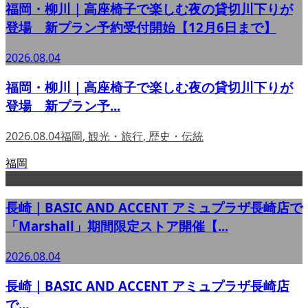
福岡・柳川｜高座椅子で楽しむ夜の貸切川下りが
登場 新プラン予約受付開始【12月6日まで】
2026.08.04
福岡・柳川｜高座椅子で楽しむ夜の貸切川下りが
登場 新プラン予...
2026.08.04
福岡
,
観光・旅行
,
歴史・伝統
福岡
長崎｜BASIC AND ACCENT アミュプラザ長崎店で
「Marshall」期間限定ストア開催【...
2026.08.04
長崎｜BASIC AND ACCENT アミュプラザ長崎店
で...