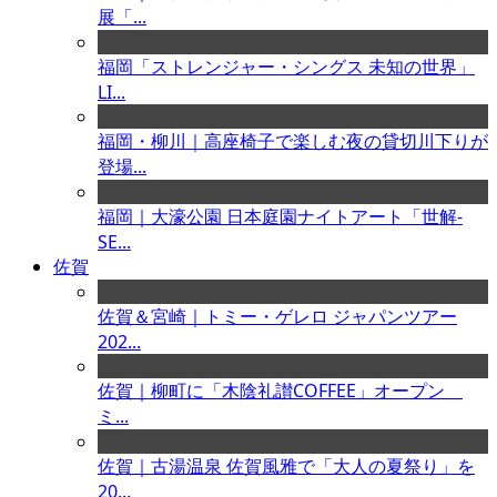
展「...
福岡「ストレンジャー・シングス 未知の世界」
LI...
福岡・柳川｜高座椅子で楽しむ夜の貸切川下りが
登場...
福岡｜大濠公園 日本庭園ナイトアート「世解-
SE...
佐賀
佐賀＆宮崎｜トミー・ゲレロ ジャパンツアー
202...
佐賀｜柳町に「木陰礼讃COFFEE」オープン
ミ...
佐賀｜古湯温泉 佐賀風雅で「大人の夏祭り」を
20...