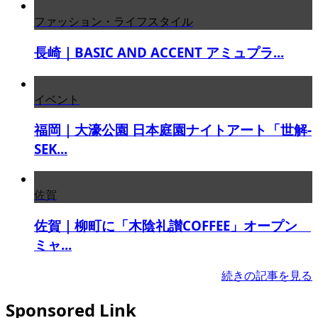
ファッション・ライフスタイル
長崎｜BASIC AND ACCENT アミュプラ...
イベント
福岡｜大濠公園 日本庭園ナイトアート「世解-
SEK...
佐賀
佐賀｜柳町に「木陰礼讃COFFEE」オープン
ミャ...
続きの記事を見る
Sponsored Link