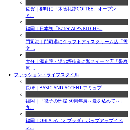
佐賀｜柳町に「木陰礼讃COFFEE」オープン
ミ...
福岡｜日本初「Käfer ALPS KITCHE...
門司港｜門司港にクラフトアイスクリーム店「雪
文 ...
大分｜湯布院・湯の坪街道に和スイーツ店「果寿
庵 ...
ファッション・ライフスタイル
長崎｜BASIC AND ACCENT アミュプ...
福岡｜「徹子の部屋 50周年展～愛を込めて～」
九...
福岡｜OBLADA（オブラダ）ポップアップイベ
ン...