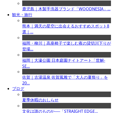
鹿児島｜木製手洗器ブランド「WOODNESIA」...
観光・旅行
熊本｜満天の星空に出会えるおすすめスポット8
選｜...
福岡・柳川｜高座椅子で楽しむ夜の貸切川下りが
登場...
福岡｜大濠公園 日本庭園ナイトアート「世解-
SE...
佐賀｜古湯温泉 佐賀風雅で「大人の夏祭り」を
20...
ブログ
夏季休暇のおしらせ
文化は誰のものか──「STRAIGHT EDGE...