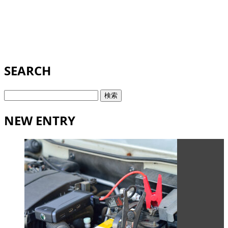
SEARCH
検
索:
NEW ENTRY