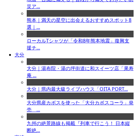
災ア...
熊本｜満天の星空に出会えるおすすめスポット8
選｜...
ローカルTシャツが「令和8年熊本地震」復興支
援チ...
大分
大分｜湯布院・湯の坪街道に和スイーツ店「果寿
庵 ...
大分｜県内最大級ライブハウス「OITA PORT...
大分県産カボスを使った「大分カボスコーラ」発
売 ...
九州の絶景路線も掲載『列車で行こう！ 日本縦
断絶...