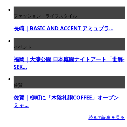
ファッション・ライフスタイル
長崎｜BASIC AND ACCENT アミュプラ...
イベント
福岡｜大濠公園 日本庭園ナイトアート「世解-
SEK...
佐賀
佐賀｜柳町に「木陰礼讃COFFEE」オープン
ミャ...
続きの記事を見る