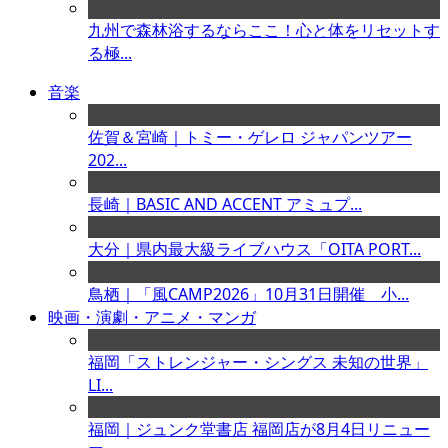
九州で森林浴するならここ！心と体をリセットす
る極...
音楽
佐賀＆宮崎｜トミー・ゲレロ ジャパンツアー
202...
長崎｜BASIC AND ACCENT アミュプ...
大分｜県内最大級ライブハウス「OITA PORT...
鳥栖｜「風CAMP2026」10月31日開催 小...
映画・演劇・アニメ・マンガ
福岡「ストレンジャー・シングス 未知の世界」
LI...
福岡｜ジュンク堂書店 福岡店が8月4日リニュー