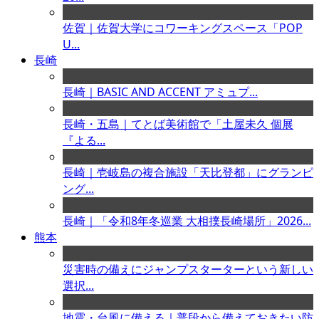
佐賀｜佐賀大学にコワーキングスペース「POP
U...
長崎
長崎｜BASIC AND ACCENT アミュプ...
長崎・五島｜てとば美術館で「土屋未久 個展
『よる...
長崎｜壱岐島の複合施設「天比登都」にグランピ
ング...
長崎｜「令和8年冬巡業 大相撲長崎場所」2026...
熊本
災害時の備えにジャンプスターターという新しい
選択...
地震・台風に備える｜普段から備えておきたい防