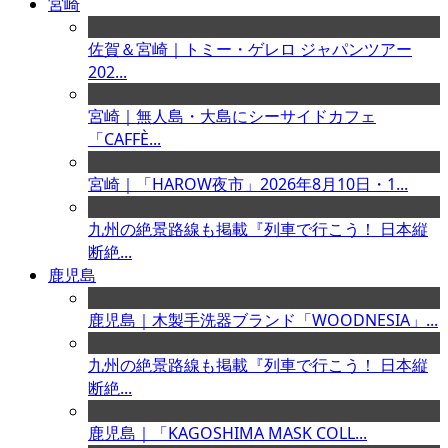
宮崎
佐賀＆宮崎｜トミー・ゲレロ ジャパンツアー
202...
宮崎｜無人島・大島にシーサイドカフェ
「CAFFÈ...
宮崎｜「HAROW夜市」2026年8月10日・1...
九州の絶景路線も掲載『列車で行こう！ 日本縦
断絶...
鹿児島
鹿児島｜木製手洗器ブランド「WOODNESIA」...
九州の絶景路線も掲載『列車で行こう！ 日本縦
断絶...
鹿児島｜「KAGOSHIMA MASK COLL...