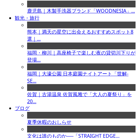
鹿児島｜木製手洗器ブランド「WOODNESIA」...
観光・旅行
熊本｜満天の星空に出会えるおすすめスポット8
選｜...
福岡・柳川｜高座椅子で楽しむ夜の貸切川下りが
登場...
福岡｜大濠公園 日本庭園ナイトアート「世解-
SE...
佐賀｜古湯温泉 佐賀風雅で「大人の夏祭り」を
20...
ブログ
夏季休暇のおしらせ
文化は誰のものか──「STRAIGHT EDGE...