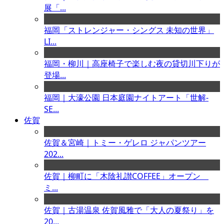
展「...
福岡「ストレンジャー・シングス 未知の世界」
LI...
福岡・柳川｜高座椅子で楽しむ夜の貸切川下りが
登場...
福岡｜大濠公園 日本庭園ナイトアート「世解-
SE...
佐賀
佐賀＆宮崎｜トミー・ゲレロ ジャパンツアー
202...
佐賀｜柳町に「木陰礼讃COFFEE」オープン
ミ...
佐賀｜古湯温泉 佐賀風雅で「大人の夏祭り」を
20...