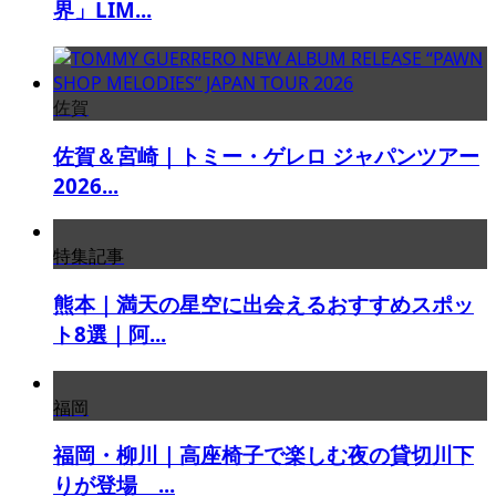
界」LIM...
佐賀
佐賀＆宮崎｜トミー・ゲレロ ジャパンツアー
2026...
特集記事
熊本｜満天の星空に出会えるおすすめスポッ
ト8選｜阿...
福岡
福岡・柳川｜高座椅子で楽しむ夜の貸切川下
りが登場 ...