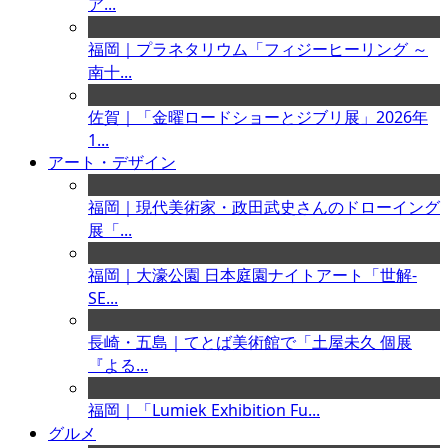
ア...
福岡｜プラネタリウム「フィジーヒーリング ～
南十...
佐賀｜「金曜ロードショーとジブリ展」2026年
1...
アート・デザイン
福岡｜現代美術家・政田武史さんのドローイング
展「...
福岡｜大濠公園 日本庭園ナイトアート「世解-
SE...
長崎・五島｜てとば美術館で「土屋未久 個展
『よる...
福岡｜「Lumiek Exhibition Fu...
グルメ