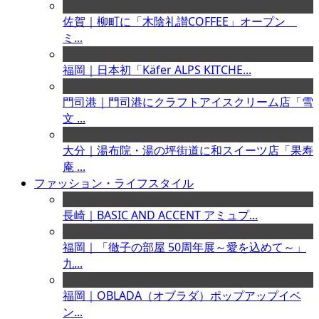
佐賀｜柳町に「木陰礼讃COFFEE」オープン
ミ...
福岡｜日本初「Käfer ALPS KITCHE...
門司港｜門司港にクラフトアイスクリーム店「雪
文 ...
大分｜湯布院・湯の坪街道に和スイーツ店「果寿
庵 ...
ファッション・ライフスタイル
長崎｜BASIC AND ACCENT アミュプ...
福岡｜「徹子の部屋 50周年展～愛を込めて～」
九...
福岡｜OBLADA（オブラダ）ポップアップイベ
ン...