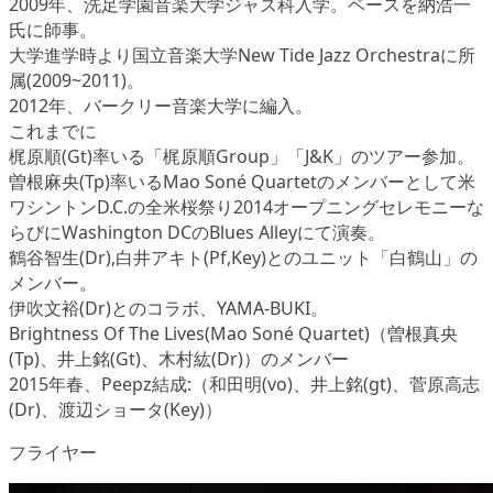
2009年、洗足学園音楽大学ジャズ科入学。ベースを納浩一
氏に師事。
大学進学時より国立音楽大学New Tide Jazz Orchestraに所
属(2009~2011)。
2012年、バークリー音楽大学に編入。
これまでに
梶原順(Gt)率いる「梶原順Group」「J&K」のツアー参加。
曽根麻央(Tp)率いるMao Soné Quartetのメンバーとして米
ワシントンD.C.の全米桜祭り2014オープニングセレモニーな
らびにWashington DCのBlues Alleyにて演奏。
鶴谷智生(Dr),白井アキト(Pf,Key)とのユニット「白鶴山」の
メンバー。
伊吹文裕(Dr)とのコラボ、YAMA-BUKI。
Brightness Of The Lives(Mao Soné Quartet)（曽根真央
(Tp)、井上銘(Gt)、木村紘(Dr)）のメンバー
2015年春、Peepz結成:（和田明(vo)、井上銘(gt)、菅原高志
(Dr)、渡辺ショータ(Key)）
フライヤー