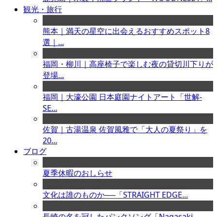
観光・旅行
熊本｜満天の星空に出会えるおすすめスポット8
選｜...
福岡・柳川｜高座椅子で楽しむ夜の貸切川下りが
登場...
福岡｜大濠公園 日本庭園ナイトアート「世解-
SE...
佐賀｜古湯温泉 佐賀風雅で「大人の夏祭り」を
20...
ブログ
夏季休暇のおしらせ
文化は誰のものか──「STRAIGHT EDGE...
長崎の名を冠したパンクソング「Nagasaki ...