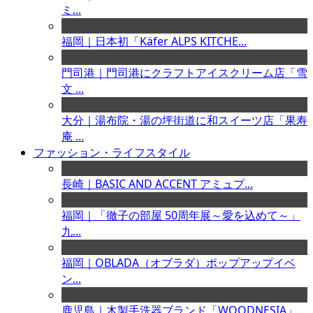
ミ...
福岡｜日本初「Käfer ALPS KITCHE...
門司港｜門司港にクラフトアイスクリーム店「雪
文 ...
大分｜湯布院・湯の坪街道に和スイーツ店「果寿
庵 ...
ファッション・ライフスタイル
長崎｜BASIC AND ACCENT アミュプ...
福岡｜「徹子の部屋 50周年展～愛を込めて～」
九...
福岡｜OBLADA（オブラダ）ポップアップイベ
ン...
鹿児島｜木製手洗器ブランド「WOODNESIA」...