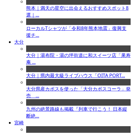
熊本｜満天の星空に出会えるおすすめスポット8
選｜...
ローカルTシャツが「令和8年熊本地震」復興支
援チ...
大分
大分｜湯布院・湯の坪街道に和スイーツ店「果寿
庵 ...
大分｜県内最大級ライブハウス「OITA PORT...
大分県産カボスを使った「大分カボスコーラ」発
売 ...
九州の絶景路線も掲載『列車で行こう！ 日本縦
断絶...
宮崎