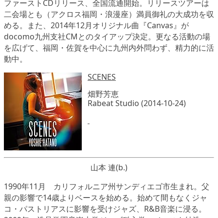
ファーストCDリリース、全国流通開始。リリースツアーは
二会場とも（アクロス福岡・浪漫座）満員御礼の大成功を収
める。また、2014年12月オリジナル曲『Canvas』が
docomo九州支社CMとのタイアップ決定。更なる活動の場
を広げて、福岡・佐賀を中心に九州内外問わず、精力的に活
動中。
SCENES
畑野芳恵
Rabeat Studio (2014-10-24)
山本 連(b.)
1990年11月 カリフォルニア州サンディエゴ市生まれ。父
親の影響で14歳よりベースを始める。始めて間もなくジャ
コ・パストリアスに影響を受けジャズ、R&B音楽に浸る。