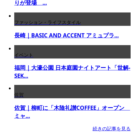
りが登場 ...
ファッション・ライフスタイル
長崎｜BASIC AND ACCENT アミュプラ...
イベント
福岡｜大濠公園 日本庭園ナイトアート「世解-
SEK...
佐賀
佐賀｜柳町に「木陰礼讃COFFEE」オープン
ミャ...
続きの記事を見る