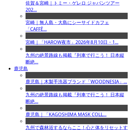
佐賀＆宮崎｜トミー・ゲレロ ジャパンツアー
202...
宮崎｜無人島・大島にシーサイドカフェ
「CAFFÈ...
宮崎｜「HAROW夜市」2026年8月10日・1...
九州の絶景路線も掲載『列車で行こう！ 日本縦
断絶...
鹿児島
鹿児島｜木製手洗器ブランド「WOODNESIA」...
九州の絶景路線も掲載『列車で行こう！ 日本縦
断絶...
鹿児島｜「KAGOSHIMA MASK COLL...
九州で森林浴するならここ！心と体をリセットす