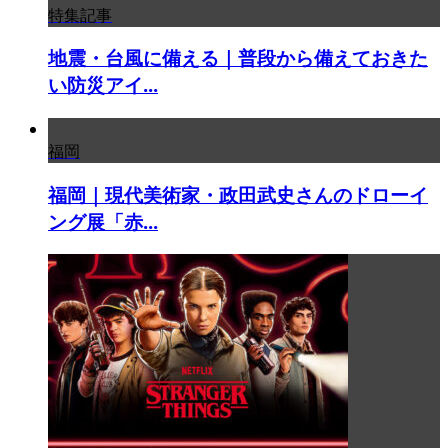
特集記事
地震・台風に備える｜普段から備えておきた
い防災アイ...
福岡
福岡｜現代美術家・政田武史さんのドローイ
ング展「赤...