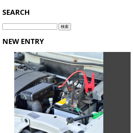
SEARCH
検
索:
NEW ENTRY