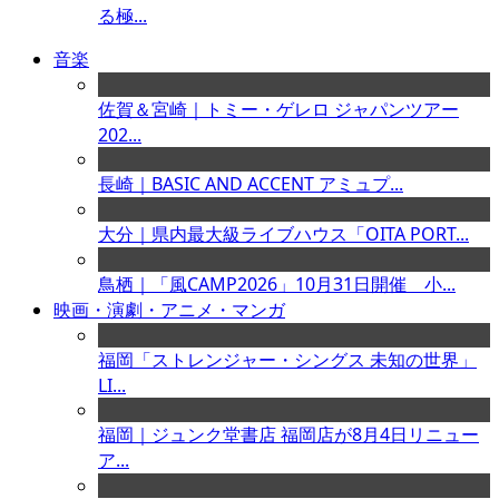
る極...
音楽
佐賀＆宮崎｜トミー・ゲレロ ジャパンツアー
202...
長崎｜BASIC AND ACCENT アミュプ...
大分｜県内最大級ライブハウス「OITA PORT...
鳥栖｜「風CAMP2026」10月31日開催 小...
映画・演劇・アニメ・マンガ
福岡「ストレンジャー・シングス 未知の世界」
LI...
福岡｜ジュンク堂書店 福岡店が8月4日リニュー
ア...