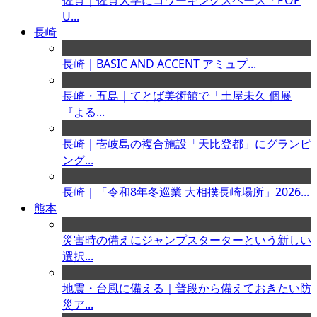
佐賀｜佐賀大学にコワーキングスペース「POP
U...
長崎
長崎｜BASIC AND ACCENT アミュプ...
長崎・五島｜てとば美術館で「土屋未久 個展
『よる...
長崎｜壱岐島の複合施設「天比登都」にグランピ
ング...
長崎｜「令和8年冬巡業 大相撲長崎場所」2026...
熊本
災害時の備えにジャンプスターターという新しい
選択...
地震・台風に備える｜普段から備えておきたい防
災ア...