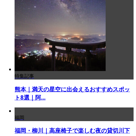
特集記事
熊本｜満天の星空に出会えるおすすめスポッ
ト8選｜阿...
福岡
福岡・柳川｜高座椅子で楽しむ夜の貸切川下