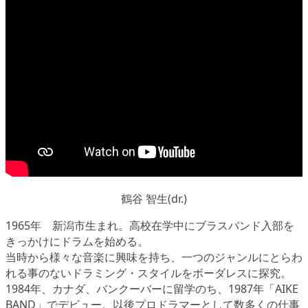
鶴谷 智生(dr.)
1965年 新潟市生まれ。高校在学中にブラスバンド入部を
きっかけにドラムを始める。
当時から様々な音楽に興味を持ち、一つのジャンルにとらわ
れる事のないドラミング・スタイルをボーダレスに探究。
1984年、カナダ、バンクーバーに留学のち、1987年「AIKE
BAND」でデビュー。以後プロドラマーとして数多くの仕事