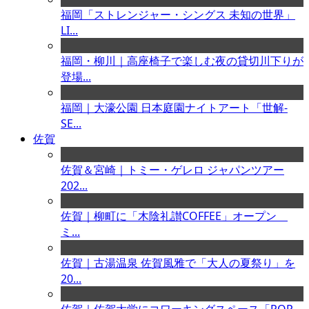
福岡「ストレンジャー・シングス 未知の世界」
LI...
福岡・柳川｜高座椅子で楽しむ夜の貸切川下りが
登場...
福岡｜大濠公園 日本庭園ナイトアート「世解-
SE...
佐賀
佐賀＆宮崎｜トミー・ゲレロ ジャパンツアー
202...
佐賀｜柳町に「木陰礼讃COFFEE」オープン
ミ...
佐賀｜古湯温泉 佐賀風雅で「大人の夏祭り」を
20...