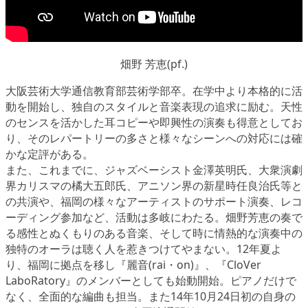
畑野 芳恵(pf.)
大阪芸術大学通信教育部芸術学部卒。在学中より本格的に活
動を開始し、独自のスタイルと音楽表現の追求に励む。天性
のセンスを活かした耳コピーや即興性の演奏も得意としてお
り、そのレパートリーの多さと様々なシーンへの対応には確
かな定評がある。
また、これまでに、ジャズベーシスト金澤英明氏、大衆演劇
界カリスマの橘大五郎氏、アニソン界の新星時任良治氏等と
の共演や、福岡の様々なアーティストのサポート演奏、レコ
ーディング参加など、活動は多岐にわたる。畑野芳恵の奏で
る感性とぬくもりのある音楽、そして時に情熱的な演奏中の
独特のオーラは聴く人を惹きつけてやまない。12年夏よ
り、福岡に拠点を移し『麗音(rai・on)』、『CloVer
LaboRatory』のメンバーとしても始動開始。ピアノだけで
なく、全面的な編曲も担当。また14年10月24日初の自身の