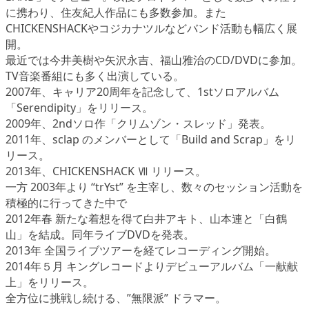
に携わり、住友紀人作品にも多数参加。また
CHICKENSHACKやコジカナツルなどバンド活動も幅広く展
開。
最近では今井美樹や矢沢永吉、福山雅治のCD/DVDに参加。
TV音楽番組にも多く出演している。
2007年、キャリア20周年を記念して、1stソロアルバム
「Serendipity」をリリース。
2009年、2ndソロ作「クリムゾン・スレッド」発表。
2011年、sclap のメンバーとして「Build and Scrap」をリ
リース。
2013年、CHICKENSHACK Ⅶ リリース。
一方 2003年より “trYst” を主宰し、数々のセッション活動を
積極的に行ってきた中で
2012年春 新たな着想を得て白井アキト、山本連と「白鶴
山」を結成。同年ライブDVDを発表。
2013年 全国ライブツアーを経てレコーディング開始。
2014年５月 キングレコードよりデビューアルバム「一献献
上」をリリース。
全方位に挑戦し続ける、”無限派” ドラマー。