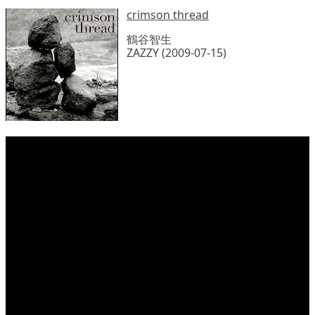
crimson thread
鶴谷智生
ZAZZY (2009-07-15)