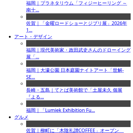
福岡｜プラネタリウム「フィジーヒーリング ～
南十...
佐賀｜「金曜ロードショーとジブリ展」2026年
1...
アート・デザイン
福岡｜現代美術家・政田武史さんのドローイング
展「...
福岡｜大濠公園 日本庭園ナイトアート「世解-
SE...
長崎・五島｜てとば美術館で「土屋未久 個展
『よる...
福岡｜「Lumiek Exhibition Fu...
グルメ
佐賀｜柳町に「木陰礼讃COFFEE」オープン