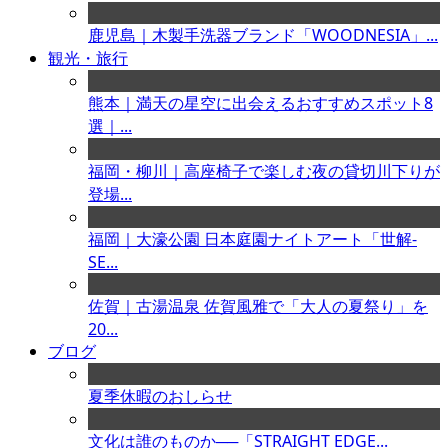
鹿児島｜木製手洗器ブランド「WOODNESIA」...
観光・旅行
熊本｜満天の星空に出会えるおすすめスポット8
選｜...
福岡・柳川｜高座椅子で楽しむ夜の貸切川下りが
登場...
福岡｜大濠公園 日本庭園ナイトアート「世解-
SE...
佐賀｜古湯温泉 佐賀風雅で「大人の夏祭り」を
20...
ブログ
夏季休暇のおしらせ
文化は誰のものか──「STRAIGHT EDGE...