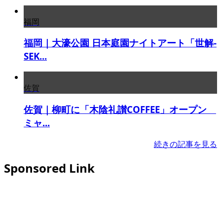
福岡
福岡｜大濠公園 日本庭園ナイトアート「世解-
SEK...
佐賀
佐賀｜柳町に「木陰礼讃COFFEE」オープン
ミャ...
続きの記事を見る
Sponsored Link