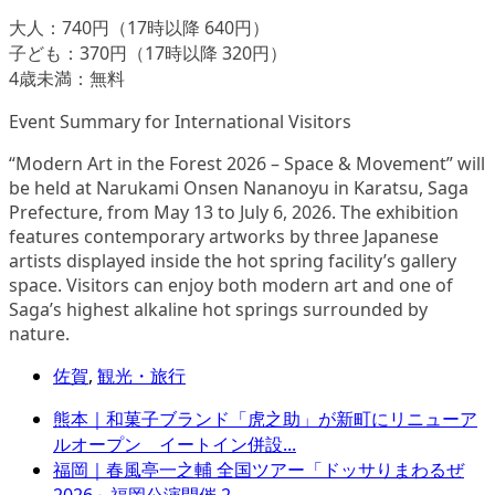
大人：740円（17時以降 640円）
子ども：370円（17時以降 320円）
4歳未満：無料
Event Summary for International Visitors
“Modern Art in the Forest 2026 – Space & Movement” will
be held at Narukami Onsen Nananoyu in Karatsu, Saga
Prefecture, from May 13 to July 6, 2026. The exhibition
features contemporary artworks by three Japanese
artists displayed inside the hot spring facility’s gallery
space. Visitors can enjoy both modern art and one of
Saga’s highest alkaline hot springs surrounded by
nature.
佐賀
,
観光・旅行
熊本｜和菓子ブランド「虎之助」が新町にリニューア
ルオープン イートイン併設...
福岡｜春風亭一之輔 全国ツアー「ドッサりまわるぜ