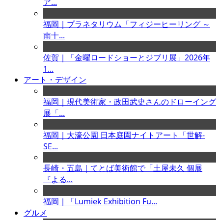
ア...
福岡｜プラネタリウム「フィジーヒーリング ～
南十...
佐賀｜「金曜ロードショーとジブリ展」2026年
1...
アート・デザイン
福岡｜現代美術家・政田武史さんのドローイング
展「...
福岡｜大濠公園 日本庭園ナイトアート「世解-
SE...
長崎・五島｜てとば美術館で「土屋未久 個展
『よる...
福岡｜「Lumiek Exhibition Fu...
グルメ