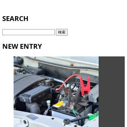
SEARCH
検
索:
NEW ENTRY