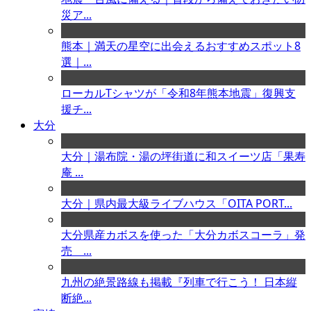
災ア...
熊本｜満天の星空に出会えるおすすめスポット8
選｜...
ローカルTシャツが「令和8年熊本地震」復興支
援チ...
大分
大分｜湯布院・湯の坪街道に和スイーツ店「果寿
庵 ...
大分｜県内最大級ライブハウス「OITA PORT...
大分県産カボスを使った「大分カボスコーラ」発
売 ...
九州の絶景路線も掲載『列車で行こう！ 日本縦
断絶...