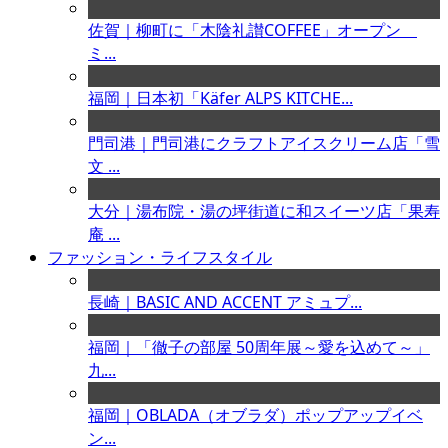
佐賀｜柳町に「木陰礼讃COFFEE」オープン
ミ...
福岡｜日本初「Käfer ALPS KITCHE...
門司港｜門司港にクラフトアイスクリーム店「雪
文 ...
大分｜湯布院・湯の坪街道に和スイーツ店「果寿
庵 ...
ファッション・ライフスタイル
長崎｜BASIC AND ACCENT アミュプ...
福岡｜「徹子の部屋 50周年展～愛を込めて～」
九...
福岡｜OBLADA（オブラダ）ポップアップイベ
ン...