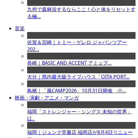
九州で森林浴するならここ！心と体をリセットす
る極...
音楽
佐賀＆宮崎｜トミー・ゲレロ ジャパンツアー
202...
長崎｜BASIC AND ACCENT アミュプ...
大分｜県内最大級ライブハウス「OITA PORT...
鳥栖｜「風CAMP2026」10月31日開催 小...
映画・演劇・アニメ・マンガ
福岡「ストレンジャー・シングス 未知の世界」
LI...
福岡｜ジュンク堂書店 福岡店が8月4日リニュー