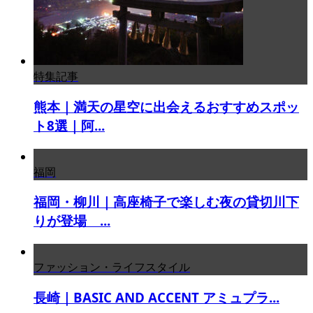
特集記事
熊本｜満天の星空に出会えるおすすめスポッ
ト8選｜阿...
福岡
福岡・柳川｜高座椅子で楽しむ夜の貸切川下
りが登場 ...
ファッション・ライフスタイル
長崎｜BASIC AND ACCENT アミュプラ...