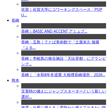
佐賀｜佐賀大学にコワーキングスペース「POP
U...
長崎
長崎｜BASIC AND ACCENT アミュプ...
長崎・五島｜てとば美術館で「土屋未久 個展
『よる...
長崎｜壱岐島の複合施設「天比登都」にグランピ
ング...
長崎｜「令和8年冬巡業 大相撲長崎場所」2026...
熊本
災害時の備えにジャンプスターターという新しい
選択...
地震・台風に備える｜普段から備えておきたい防