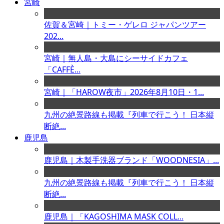
宮崎
佐賀＆宮崎｜トミー・ゲレロ ジャパンツアー
202...
宮崎｜無人島・大島にシーサイドカフェ
「CAFFÈ...
宮崎｜「HAROW夜市」2026年8月10日・1...
九州の絶景路線も掲載『列車で行こう！ 日本縦
断絶...
鹿児島
鹿児島｜木製手洗器ブランド「WOODNESIA」...
九州の絶景路線も掲載『列車で行こう！ 日本縦
断絶...
鹿児島｜「KAGOSHIMA MASK COLL...