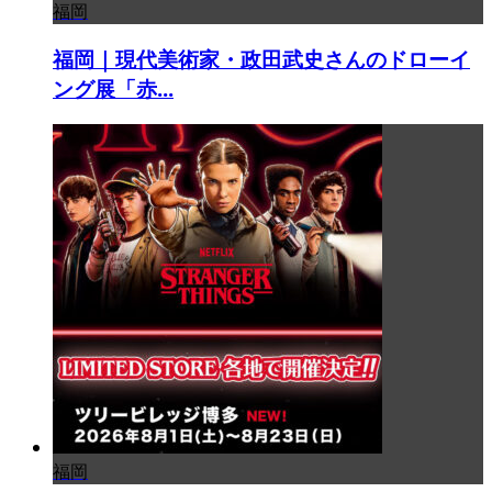
福岡
福岡｜現代美術家・政田武史さんのドローイ
ング展「赤...
福岡