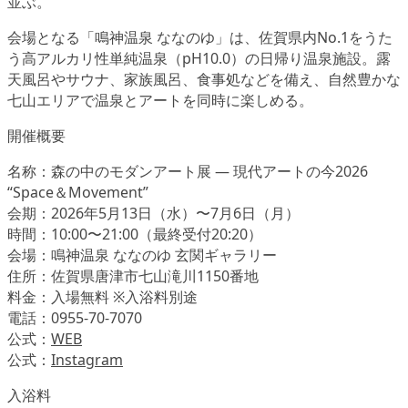
並ぶ。
会場となる「鳴神温泉 ななのゆ」は、佐賀県内No.1をうた
う高アルカリ性単純温泉（pH10.0）の日帰り温泉施設。露
天風呂やサウナ、家族風呂、食事処などを備え、自然豊かな
七山エリアで温泉とアートを同時に楽しめる。
開催概要
名称：森の中のモダンアート展 ― 現代アートの今2026
“Space＆Movement”
会期：2026年5月13日（水）〜7月6日（月）
時間：10:00〜21:00（最終受付20:20）
会場：鳴神温泉 ななのゆ 玄関ギャラリー
住所：佐賀県唐津市七山滝川1150番地
料金：入場無料 ※入浴料別途
電話：0955-70-7070
公式：
WEB
公式：
Instagram
入浴料