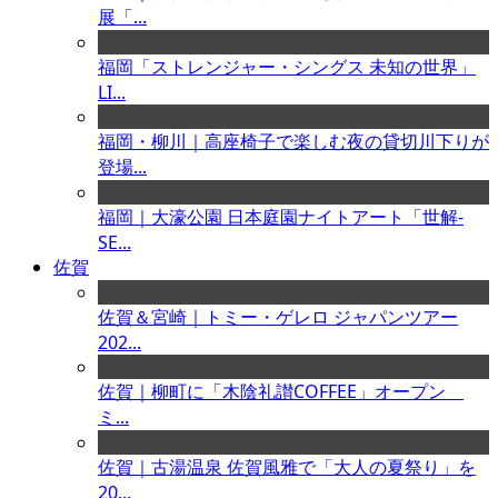
展「...
福岡「ストレンジャー・シングス 未知の世界」
LI...
福岡・柳川｜高座椅子で楽しむ夜の貸切川下りが
登場...
福岡｜大濠公園 日本庭園ナイトアート「世解-
SE...
佐賀
佐賀＆宮崎｜トミー・ゲレロ ジャパンツアー
202...
佐賀｜柳町に「木陰礼讃COFFEE」オープン
ミ...
佐賀｜古湯温泉 佐賀風雅で「大人の夏祭り」を
20...