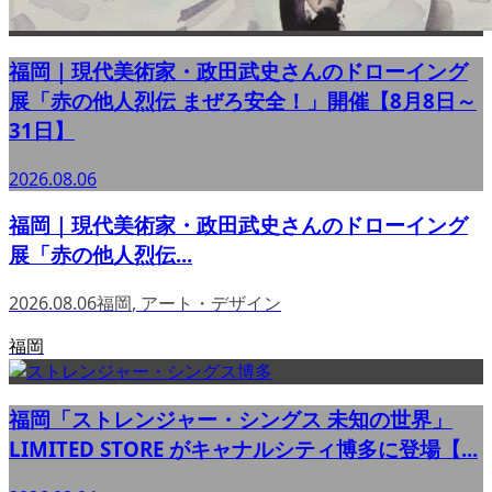
福岡｜現代美術家・政田武史さんのドローイング
展「赤の他人烈伝 まぜろ安全！」開催【8月8日～
31日】
2026.08.06
福岡｜現代美術家・政田武史さんのドローイング
展「赤の他人烈伝...
2026.08.06
福岡
,
アート・デザイン
福岡
福岡「ストレンジャー・シングス 未知の世界」
LIMITED STORE がキャナルシティ博多に登場【...