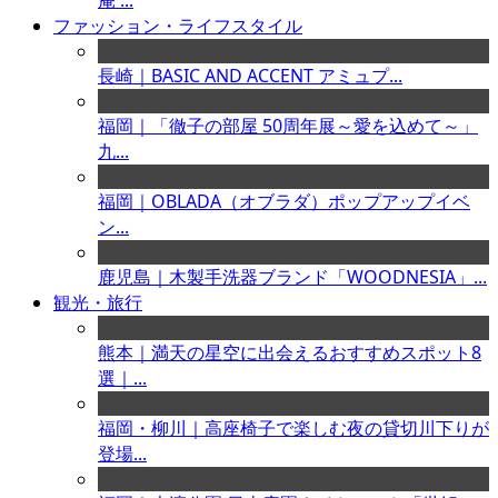
庵 ...
ファッション・ライフスタイル
長崎｜BASIC AND ACCENT アミュプ...
福岡｜「徹子の部屋 50周年展～愛を込めて～」
九...
福岡｜OBLADA（オブラダ）ポップアップイベ
ン...
鹿児島｜木製手洗器ブランド「WOODNESIA」...
観光・旅行
熊本｜満天の星空に出会えるおすすめスポット8
選｜...
福岡・柳川｜高座椅子で楽しむ夜の貸切川下りが
登場...