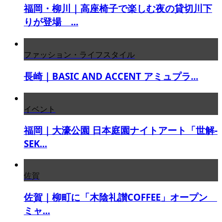
福岡・柳川｜高座椅子で楽しむ夜の貸切川下
りが登場 ...
ファッション・ライフスタイル
長崎｜BASIC AND ACCENT アミュプラ...
イベント
福岡｜大濠公園 日本庭園ナイトアート「世解-
SEK...
佐賀
佐賀｜柳町に「木陰礼讃COFFEE」オープン
ミャ...