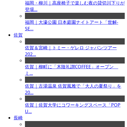
福岡・柳川｜高座椅子で楽しむ夜の貸切川下りが
登場...
福岡｜大濠公園 日本庭園ナイトアート「世解-
SE...
佐賀
佐賀＆宮崎｜トミー・ゲレロ ジャパンツアー
202...
佐賀｜柳町に「木陰礼讃COFFEE」オープン
ミ...
佐賀｜古湯温泉 佐賀風雅で「大人の夏祭り」を
20...
佐賀｜佐賀大学にコワーキングスペース「POP
U...
長崎