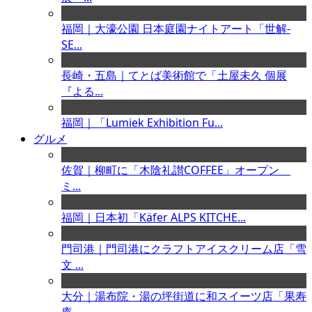
福岡｜大濠公園 日本庭園ナイトアート「世解-
SE...
長崎・五島｜てとば美術館で「土屋未久 個展
『よる...
福岡｜「Lumiek Exhibition Fu...
グルメ
佐賀｜柳町に「木陰礼讃COFFEE」オープン
ミ...
福岡｜日本初「Käfer ALPS KITCHE...
門司港｜門司港にクラフトアイスクリーム店「雪
文 ...
大分｜湯布院・湯の坪街道に和スイーツ店「果寿