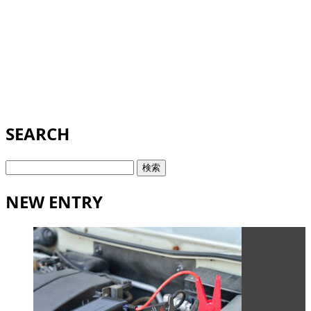
SEARCH
検
索:
NEW ENTRY