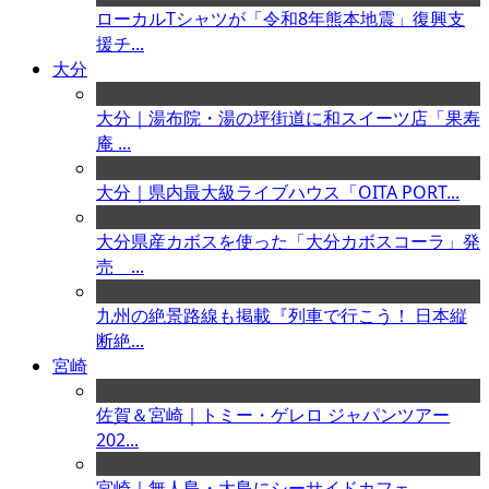
ローカルTシャツが「令和8年熊本地震」復興支
援チ...
大分
大分｜湯布院・湯の坪街道に和スイーツ店「果寿
庵 ...
大分｜県内最大級ライブハウス「OITA PORT...
大分県産カボスを使った「大分カボスコーラ」発
売 ...
九州の絶景路線も掲載『列車で行こう！ 日本縦
断絶...
宮崎
佐賀＆宮崎｜トミー・ゲレロ ジャパンツアー
202...
宮崎｜無人島・大島にシーサイドカフェ