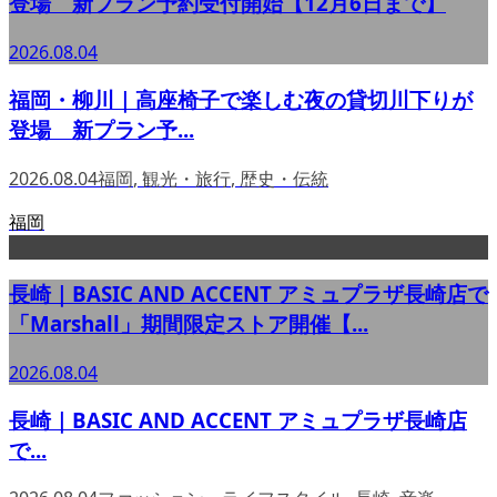
登場 新プラン予約受付開始【12月6日まで】
2026.08.04
福岡・柳川｜高座椅子で楽しむ夜の貸切川下りが
登場 新プラン予...
2026.08.04
福岡
,
観光・旅行
,
歴史・伝統
福岡
長崎｜BASIC AND ACCENT アミュプラザ長崎店で
「Marshall」期間限定ストア開催【...
2026.08.04
長崎｜BASIC AND ACCENT アミュプラザ長崎店
で...