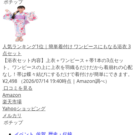
ポチップ
人気ランキング1位｜簡単着付け ワンピースにもなる浴衣 3
点セット
【浴衣セット内容】上衣＋ワンピース＋帯1本の3点セッ
ト。ワンピースの上に上衣を羽織るだけだから着崩れの心配
なし！帯は蝶々結びにするだけで着付けが簡単にできます。
¥2,498
（2026/07/14 19:40時点 | Amazon調べ）
口コミを見る
Amazon
楽天市場
Yahooショッピング
メルカリ
ポチップ
イベント
,
佐賀
,
歴史・伝統