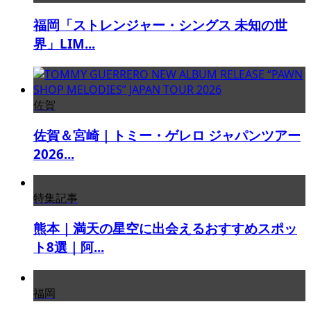
福岡「ストレンジャー・シングス 未知の世
界」LIM...
佐賀
佐賀＆宮崎｜トミー・ゲレロ ジャパンツアー
2026...
特集記事
熊本｜満天の星空に出会えるおすすめスポッ
ト8選｜阿...
福岡