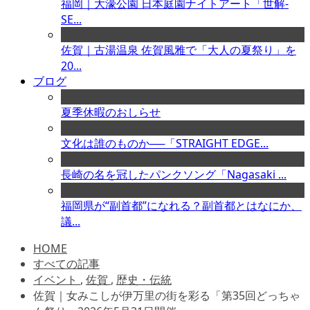
福岡｜大濠公園 日本庭園ナイトアート「世解-
SE...
佐賀｜古湯温泉 佐賀風雅で「大人の夏祭り」を
20...
ブログ
夏季休暇のおしらせ
文化は誰のものか──「STRAIGHT EDGE...
長崎の名を冠したパンクソング「Nagasaki ...
福岡県が“副首都”になれる？副首都とはなにか、
議...
HOME
すべての記事
イベント
,
佐賀
,
歴史・伝統
佐賀｜女みこしが伊万里の街を彩る「第35回どっちゃ