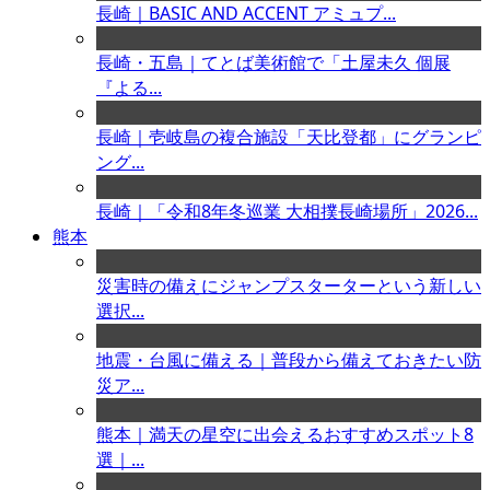
長崎｜BASIC AND ACCENT アミュプ...
長崎・五島｜てとば美術館で「土屋未久 個展
『よる...
長崎｜壱岐島の複合施設「天比登都」にグランピ
ング...
長崎｜「令和8年冬巡業 大相撲長崎場所」2026...
熊本
災害時の備えにジャンプスターターという新しい
選択...
地震・台風に備える｜普段から備えておきたい防
災ア...
熊本｜満天の星空に出会えるおすすめスポット8
選｜...