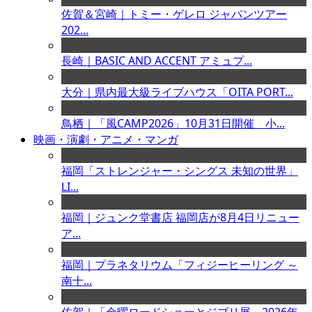
佐賀＆宮崎｜トミー・ゲレロ ジャパンツアー
202...
長崎｜BASIC AND ACCENT アミュプ...
大分｜県内最大級ライブハウス「OITA PORT...
鳥栖｜「風CAMP2026」10月31日開催 小...
映画・演劇・アニメ・マンガ
福岡「ストレンジャー・シングス 未知の世界」
LI...
福岡｜ジュンク堂書店 福岡店が8月4日リニュー
ア...
福岡｜プラネタリウム「フィジーヒーリング ～
南十...