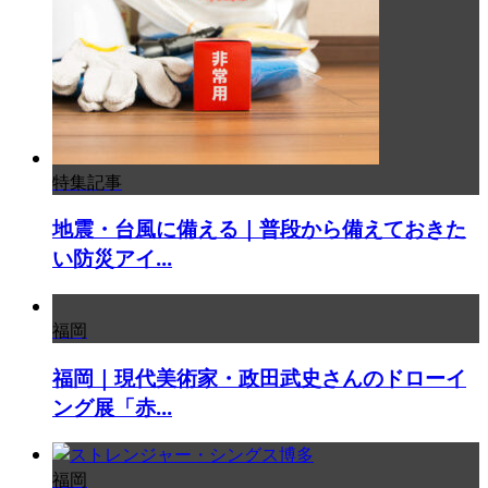
特集記事
地震・台風に備える｜普段から備えておきた
い防災アイ...
福岡
福岡｜現代美術家・政田武史さんのドローイ
ング展「赤...
福岡