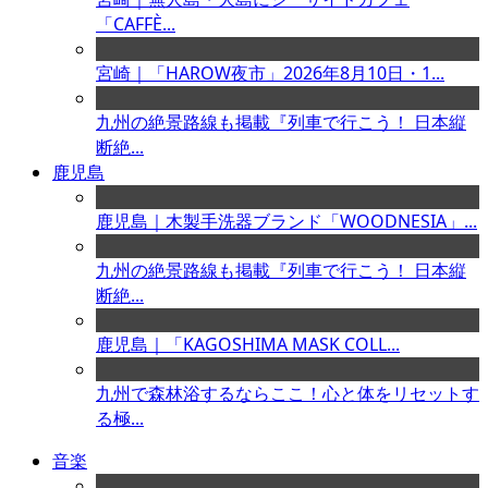
「CAFFÈ...
宮崎｜「HAROW夜市」2026年8月10日・1...
九州の絶景路線も掲載『列車で行こう！ 日本縦
断絶...
鹿児島
鹿児島｜木製手洗器ブランド「WOODNESIA」...
九州の絶景路線も掲載『列車で行こう！ 日本縦
断絶...
鹿児島｜「KAGOSHIMA MASK COLL...
九州で森林浴するならここ！心と体をリセットす
る極...
音楽