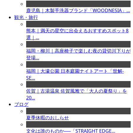
鹿児島｜木製手洗器ブランド「WOODNESIA」...
観光・旅行
熊本｜満天の星空に出会えるおすすめスポット8
選｜...
福岡・柳川｜高座椅子で楽しむ夜の貸切川下りが
登場...
福岡｜大濠公園 日本庭園ナイトアート「世解-
SE...
佐賀｜古湯温泉 佐賀風雅で「大人の夏祭り」を
20...
ブログ
夏季休暇のおしらせ
文化は誰のものか──「STRAIGHT EDGE...