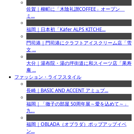
佐賀｜柳町に「木陰礼讃COFFEE」オープン
ミ...
福岡｜日本初「Käfer ALPS KITCHE...
門司港｜門司港にクラフトアイスクリーム店「雪
文 ...
大分｜湯布院・湯の坪街道に和スイーツ店「果寿
庵 ...
ファッション・ライフスタイル
長崎｜BASIC AND ACCENT アミュプ...
福岡｜「徹子の部屋 50周年展～愛を込めて～」
九...
福岡｜OBLADA（オブラダ）ポップアップイベ
ン...