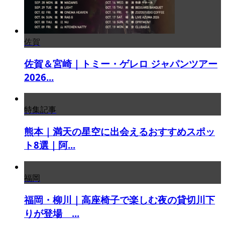
佐賀
佐賀＆宮崎｜トミー・ゲレロ ジャパンツアー
2026...
特集記事
熊本｜満天の星空に出会えるおすすめスポッ
ト8選｜阿...
福岡
福岡・柳川｜高座椅子で楽しむ夜の貸切川下
りが登場 ...