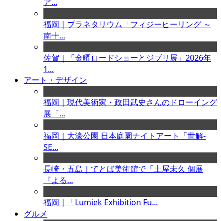
ア...
福岡｜プラネタリウム「フィジーヒーリング ～
南十...
佐賀｜「金曜ロードショーとジブリ展」2026年
1...
アート・デザイン
福岡｜現代美術家・政田武史さんのドローイング
展「...
福岡｜大濠公園 日本庭園ナイトアート「世解-
SE...
長崎・五島｜てとば美術館で「土屋未久 個展
『よる...
福岡｜「Lumiek Exhibition Fu...
グルメ