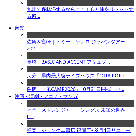
九州で森林浴するならここ！心と体をリセットす
る極...
音楽
佐賀＆宮崎｜トミー・ゲレロ ジャパンツアー
202...
長崎｜BASIC AND ACCENT アミュプ...
大分｜県内最大級ライブハウス「OITA PORT...
鳥栖｜「風CAMP2026」10月31日開催 小...
映画・演劇・アニメ・マンガ
福岡「ストレンジャー・シングス 未知の世界」
LI...
福岡｜ジュンク堂書店 福岡店が8月4日リニュー