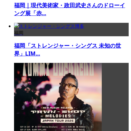
福岡｜現代美術家・政田武史さんのドローイ
ング展「赤...
福岡
福岡「ストレンジャー・シングス 未知の世
界」LIM...