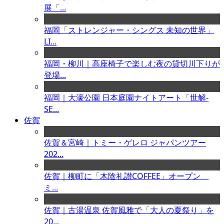
展「...
福岡「ストレンジャー・シングス 未知の世界」
LI...
福岡・柳川｜高座椅子で楽しむ夜の貸切川下りが
登場...
福岡｜大濠公園 日本庭園ナイトアート「世解-
SE...
佐賀
佐賀＆宮崎｜トミー・ゲレロ ジャパンツアー
202...
佐賀｜柳町に「木陰礼讃COFFEE」オープン
ミ...
佐賀｜古湯温泉 佐賀風雅で「大人の夏祭り」を
20...