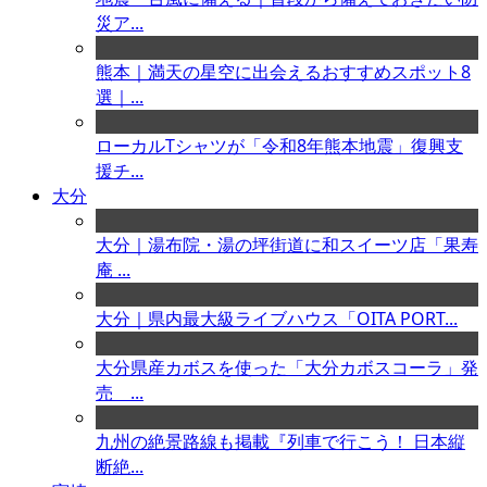
災ア...
熊本｜満天の星空に出会えるおすすめスポット8
選｜...
ローカルTシャツが「令和8年熊本地震」復興支
援チ...
大分
大分｜湯布院・湯の坪街道に和スイーツ店「果寿
庵 ...
大分｜県内最大級ライブハウス「OITA PORT...
大分県産カボスを使った「大分カボスコーラ」発
売 ...
九州の絶景路線も掲載『列車で行こう！ 日本縦
断絶...