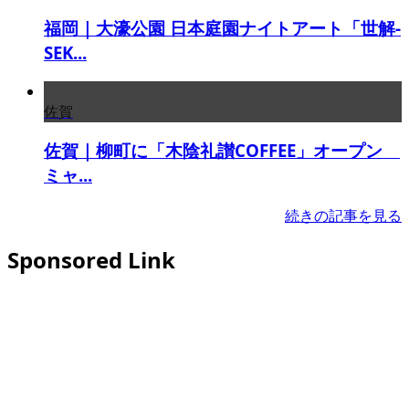
福岡｜大濠公園 日本庭園ナイトアート「世解-
SEK...
佐賀
佐賀｜柳町に「木陰礼讃COFFEE」オープン
ミャ...
続きの記事を見る
Sponsored Link