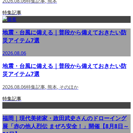
2026.08.06
特集記事
,
熊本
特集記事
地震・台風に備える｜普段から備えておきたい防
災アイテム7選
2026.08.06
地震・台風に備える｜普段から備えておきたい防
災アイテム7選
2026.08.06
特集記事
,
熊本
,
そのほか
特集記事
福岡｜現代美術家・政田武史さんのドローイング
展「赤の他人烈伝 まぜろ安全！」開催【8月8日～