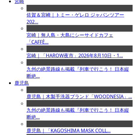
宮崎
佐賀＆宮崎｜トミー・ゲレロ ジャパンツアー
202...
宮崎｜無人島・大島にシーサイドカフェ
「CAFFÈ...
宮崎｜「HAROW夜市」2026年8月10日・1...
九州の絶景路線も掲載『列車で行こう！ 日本縦
断絶...
鹿児島
鹿児島｜木製手洗器ブランド「WOODNESIA」...
九州の絶景路線も掲載『列車で行こう！ 日本縦
断絶...
鹿児島｜「KAGOSHIMA MASK COLL...