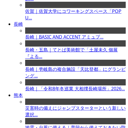
佐賀｜佐賀大学にコワーキングスペース「POP
U...
長崎
長崎｜BASIC AND ACCENT アミュプ...
長崎・五島｜てとば美術館で「土屋未久 個展
『よる...
長崎｜壱岐島の複合施設「天比登都」にグランピ
ング...
長崎｜「令和8年冬巡業 大相撲長崎場所」2026...
熊本
災害時の備えにジャンプスターターという新しい
選択...
地震・台風に備える｜普段から備えておきたい防