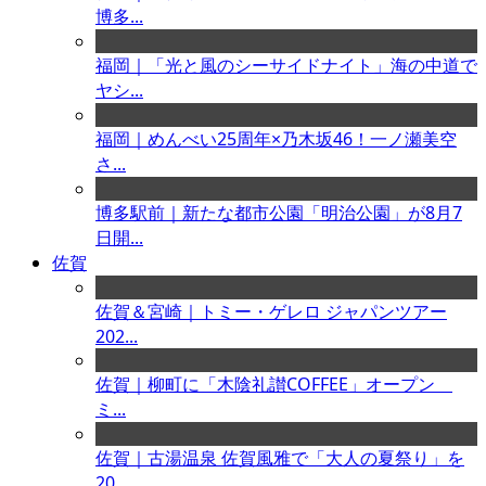
博多...
福岡｜「光と風のシーサイドナイト」海の中道で
ヤシ...
福岡｜めんべい25周年×乃木坂46！一ノ瀬美空
さ...
博多駅前｜新たな都市公園「明治公園」が8月7
日開...
佐賀
佐賀＆宮崎｜トミー・ゲレロ ジャパンツアー
202...
佐賀｜柳町に「木陰礼讃COFFEE」オープン
ミ...
佐賀｜古湯温泉 佐賀風雅で「大人の夏祭り」を
20...