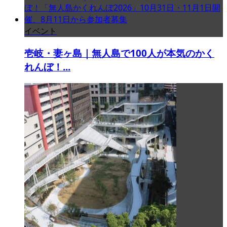
イベント
壱岐・妻ヶ島｜無人島で100人が本気のかく
れんぼ！...