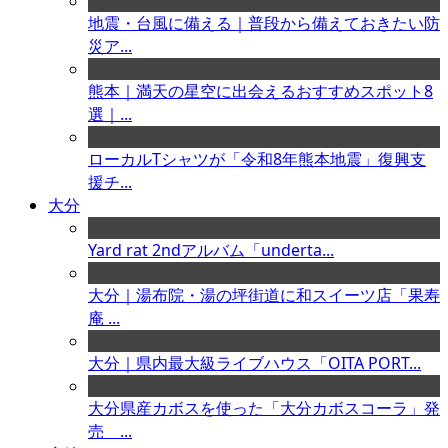
地震・台風に備える｜普段から備えておきたい防
災ア...
熊本｜満天の星空に出会えるおすすめスポット8
選｜...
ローカルTシャツが「令和8年熊本地震」復興支
援チ...
大分
Yard rat 2ndアルバム「underta...
大分｜湯布院・湯の坪街道に和スイーツ店「果寿
庵 ...
大分｜県内最大級ライブハウス「OITA PORT...
大分県産カボスを使った「大分カボスコーラ」発
売 ...