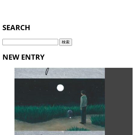
SEARCH
検
索:
NEW ENTRY