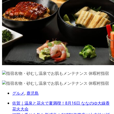
グルメ
,
鹿児島
佐賀｜温泉と花火で夏満喫！8月16日 ななのゆ大線香
花火大会