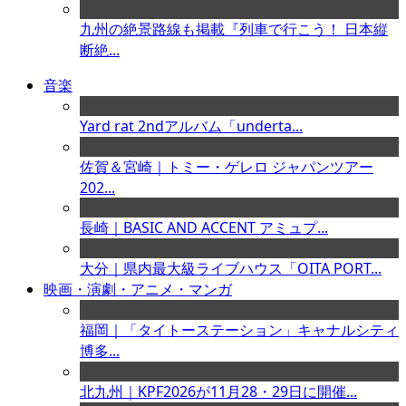
九州の絶景路線も掲載『列車で行こう！ 日本縦
断絶...
音楽
Yard rat 2ndアルバム「underta...
佐賀＆宮崎｜トミー・ゲレロ ジャパンツアー
202...
長崎｜BASIC AND ACCENT アミュプ...
大分｜県内最大級ライブハウス「OITA PORT...
映画・演劇・アニメ・マンガ
福岡｜「タイトーステーション」キャナルシティ
博多...
北九州｜KPF2026が11月28・29日に開催...