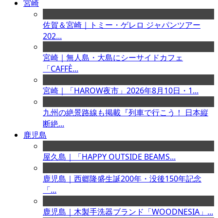
宮崎
佐賀＆宮崎｜トミー・ゲレロ ジャパンツアー
202...
宮崎｜無人島・大島にシーサイドカフェ
「CAFFÈ...
宮崎｜「HAROW夜市」2026年8月10日・1...
九州の絶景路線も掲載『列車で行こう！ 日本縦
断絶...
鹿児島
屋久島｜「HAPPY OUTSIDE BEAMS...
鹿児島｜西郷隆盛生誕200年・没後150年記念
「...
鹿児島｜木製手洗器ブランド「WOODNESIA」...