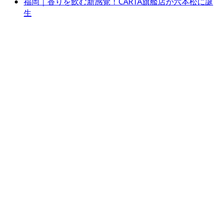
福岡｜香りを飲む新感覚！CARTA旗艦店が六本松に誕
生