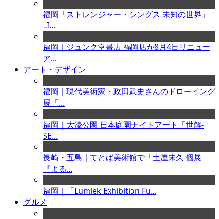
福岡「ストレンジャー・シングス 未知の世界」
LI...
福岡｜ジュンク堂書店 福岡店が8月4日リニュー
ア...
アート・デザイン
福岡｜現代美術家・政田武史さんのドローイング
展「...
福岡｜大濠公園 日本庭園ナイトアート「世解-
SE...
長崎・五島｜てとば美術館で「土屋未久 個展
『よる...
福岡｜「Lumiek Exhibition Fu...
グルメ