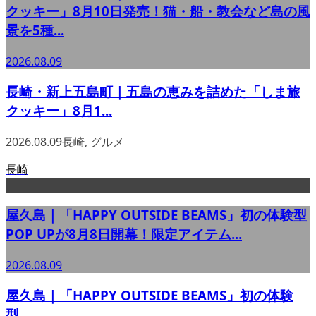
クッキー」8月10日発売！猫・船・教会など島の風
景を5種...
2026.08.09
長崎・新上五島町｜五島の恵みを詰めた「しま旅
クッキー」8月1...
2026.08.09
長崎
,
グルメ
長崎
屋久島｜「HAPPY OUTSIDE BEAMS」初の体験型
POP UPが8月8日開幕！限定アイテム...
2026.08.09
屋久島｜「HAPPY OUTSIDE BEAMS」初の体験
型...