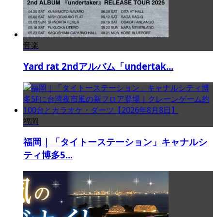
音楽
Yard rat 2ndアルバム「undertak...
福岡
福岡｜「タイトーステーション」キャナルシ
ティ博多5...