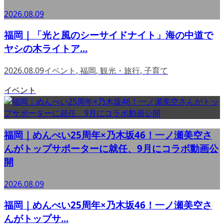
2026.08.09
福岡｜「光と風のシーサイドナイト」海の中道で
ヤシの木ライトア...
2026.08.09
イベント
,
福岡
,
観光・旅行
,
子育て
イベント
福岡｜めんべい25周年×乃木坂46！一ノ瀬美空さ
んがトップサポーターに就任、9月にコラボ動画公
開
2026.08.09
福岡｜めんべい25周年×乃木坂46！一ノ瀬美空さ
んがトップサ...