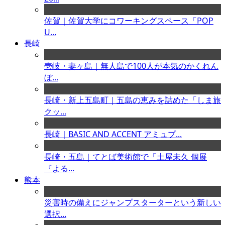
佐賀｜佐賀大学にコワーキングスペース「POP
U...
長崎
壱岐・妻ヶ島｜無人島で100人が本気のかくれん
ぼ...
長崎・新上五島町｜五島の恵みを詰めた「しま旅
クッ...
長崎｜BASIC AND ACCENT アミュプ...
長崎・五島｜てとば美術館で「土屋未久 個展
『よる...
熊本
災害時の備えにジャンプスターターという新しい
選択...