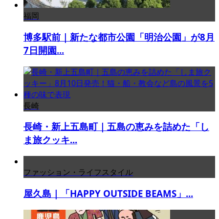
福岡
博多駅前｜新たな都市公園「明治公園」が8月
7日開園...
長崎
長崎・新上五島町｜五島の恵みを詰めた「し
ま旅クッキ...
ファッション・ライフスタイル
屋久島｜「HAPPY OUTSIDE BEAMS」...