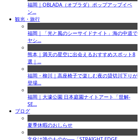
福岡｜OBLADA（オブラダ）ポップアップイベ
ン...
観光・旅行
福岡｜「光と風のシーサイドナイト」海の中道で
ヤシ...
熊本｜満天の星空に出会えるおすすめスポット8
選｜...
福岡・柳川｜高座椅子で楽しむ夜の貸切川下りが
登場...
福岡｜大濠公園 日本庭園ナイトアート「世解-
SE...
ブログ
夏季休暇のおしらせ
文化は誰のものか──「STRAIGHT EDGE...