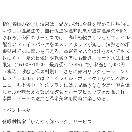
指宿名物の砂むし温泉は、温かい砂に全身を埋める世界的に
も珍しい温泉法で、血行促進や温熱効果が通常温泉の3倍と
される。今回のサービスでは、高山植物プリンセピアオイル
配合のフェイスパックをエステスタッフが施し、温熱との相
乗効果で肌に潤いを与える。高密着マスクは汗をかいてもズ
レにくく、夏の日焼けや乾燥ケアにも最適。サービスは土日
限定（16:00〜18:00、最終受付17:45）で、料金は1,000円
（税込、砂むし温泉料別）。さらに館内リラクゼーションサ
ロン「シエル」ではフェイシャル・ボディケアなどの本格メ
ニューも提供中。宿泊プランには鹿児島うなぎや黒牛溶岩焼
しゃぶが味わえる贅沢な夕食とハーフビュッフェが含まれ、
南国リゾートの魅力と温泉美容を同時に楽しめる。
イベント概要
休暇村指宿「ひんやり顔パック」サービス