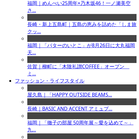
福岡｜めんべい25周年×乃木坂46！一ノ瀬美空
さ...
長崎・新上五島町｜五島の恵みを詰めた「しま旅
クッ...
福岡｜「バターのいとこ」が8月26日に大丸福岡
天...
佐賀｜柳町に「木陰礼讃COFFEE」オープン
ミ...
ファッション・ライフスタイル
屋久島｜「HAPPY OUTSIDE BEAMS...
長崎｜BASIC AND ACCENT アミュプ...
福岡｜「徹子の部屋 50周年展～愛を込めて～」
九...