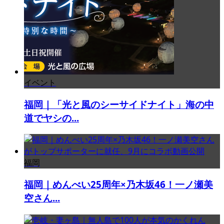
イベント
福岡｜「光と風のシーサイドナイト」海の中
道でヤシの...
福岡
福岡｜めんべい25周年×乃木坂46！一ノ瀬美
空さん...