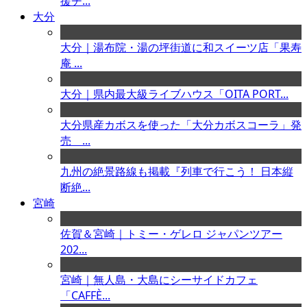
援チ...
大分
大分｜湯布院・湯の坪街道に和スイーツ店「果寿
庵 ...
大分｜県内最大級ライブハウス「OITA PORT...
大分県産カボスを使った「大分カボスコーラ」発
売 ...
九州の絶景路線も掲載『列車で行こう！ 日本縦
断絶...
宮崎
佐賀＆宮崎｜トミー・ゲレロ ジャパンツアー
202...
宮崎｜無人島・大島にシーサイドカフェ
「CAFFÈ...