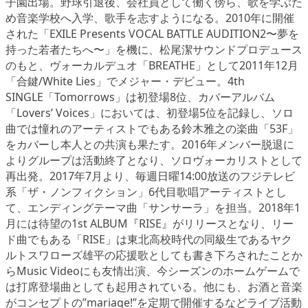
子園出場。野球引退後、会社員として働く傍ら、歌を学ぶた
め音楽学校へ入学、歌手を志すようになる。2010年に開催
された「EXILE Presents VOCAL BATTLE AUDITION2〜夢を
持った若者たちへ〜」を機に、松尾潔サウンドプロデュース
のもと、ヴォーカルデュオ「BREATHE」として2011年12月
「合鍵/White Lies」でメジャー・デビュー。4th
SINGLE「Tomorrows」は初登場8位、カバーアルバム
「Lovers’ Voices」においては、初登場5位を記録し、ソロ
曲では憧れのアーティストでもある鈴木雅之の楽曲「53F」
をカバーし本人との共演も果たす。2016年メンバー脱退に
よりグループは活動終了となり、ソロヴォーカリストとして
再出発。2017年7月より、毎週日曜14:00放送のフジテレビ
系「ザ・ノンフィクション」6代目歌唱アーティストとし
て、エンディングテーマ曲「サンサーラ」を担当。2018年1
月には待望の1st ALBUM『RISE』がリリースとなり、リー
ド曲でもある「RISE」は東北高校時代の同級生であるヤク
ルトスワローズ雄平の応援歌としても書き下ろされたことか
らMusic Videoにも友情出演、今シーズンのホームゲームで
は打席登場曲としても起用されている。他にも、お酒と音楽
がコンセプトの”mariage!”を定期で開催するなどライブ活動