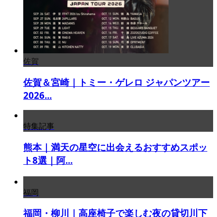
佐賀
佐賀＆宮崎｜トミー・ゲレロ ジャパンツアー
2026...
特集記事
熊本｜満天の星空に出会えるおすすめスポッ
ト8選｜阿...
福岡
福岡・柳川｜高座椅子で楽しむ夜の貸切川下