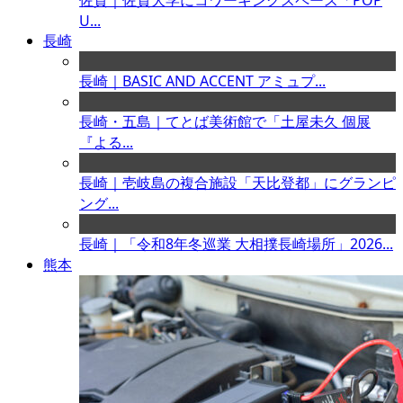
佐賀｜佐賀大学にコワーキングスペース「POP
U...
長崎
長崎｜BASIC AND ACCENT アミュプ...
長崎・五島｜てとば美術館で「土屋未久 個展
『よる...
長崎｜壱岐島の複合施設「天比登都」にグランピ
ング...
長崎｜「令和8年冬巡業 大相撲長崎場所」2026...
熊本