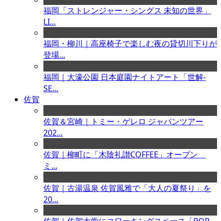
福岡「ストレンジャー・シングス 未知の世界」
LI...
福岡・柳川｜高座椅子で楽しむ夜の貸切川下りが
登場...
福岡｜大濠公園 日本庭園ナイトアート「世解-
SE...
佐賀
佐賀＆宮崎｜トミー・ゲレロ ジャパンツアー
202...
佐賀｜柳町に「木陰礼讃COFFEE」オープン
ミ...
佐賀｜古湯温泉 佐賀風雅で「大人の夏祭り」を
20...