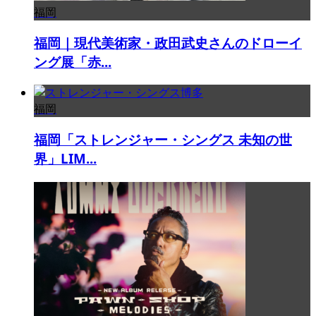
福岡
福岡｜現代美術家・政田武史さんのドローイ
ング展「赤...
福岡
福岡「ストレンジャー・シングス 未知の世
界」LIM...