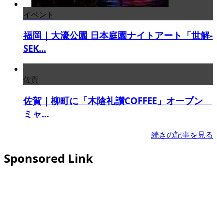
イベント
福岡｜大濠公園 日本庭園ナイトアート「世解-
SEK...
佐賀
佐賀｜柳町に「木陰礼讃COFFEE」オープン
ミャ...
続きの記事を見る
Sponsored Link