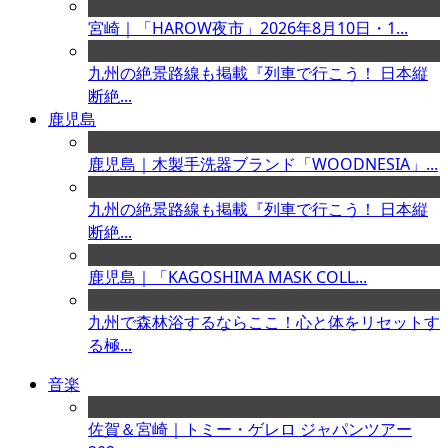
宮崎｜「HAROW夜市」2026年8月10日・1...
九州の絶景路線も掲載『列車で行こう！ 日本縦
断絶...
鹿児島
鹿児島｜木製手洗器ブランド「WOODNESIA」...
九州の絶景路線も掲載『列車で行こう！ 日本縦
断絶...
鹿児島｜「KAGOSHIMA MASK COLL...
九州で森林浴するならここ！心と体をリセットす
る極...
音楽
佐賀＆宮崎｜トミー・ゲレロ ジャパンツアー