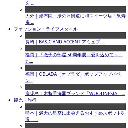
文 ...
大分｜湯布院・湯の坪街道に和スイーツ店「果寿
庵 ...
ファッション・ライフスタイル
長崎｜BASIC AND ACCENT アミュプ...
福岡｜「徹子の部屋 50周年展～愛を込めて～」
九...
福岡｜OBLADA（オブラダ）ポップアップイベ
ン...
鹿児島｜木製手洗器ブランド「WOODNESIA」...
観光・旅行
熊本｜満天の星空に出会えるおすすめスポット8
選｜...