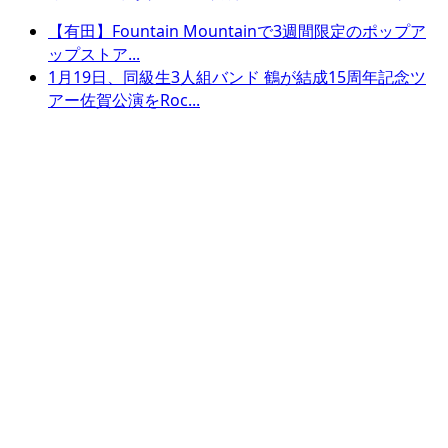
【有田】Fountain Mountainで3週間限定のポップア
ップストア...
1月19日、同級生3人組バンド 鶴が結成15周年記念ツ
アー佐賀公演をRoc...