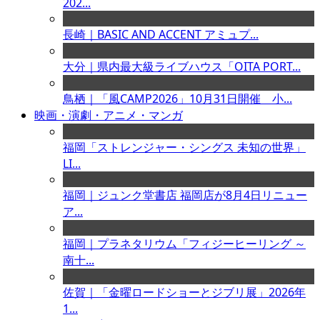
202...
長崎｜BASIC AND ACCENT アミュプ...
大分｜県内最大級ライブハウス「OITA PORT...
鳥栖｜「風CAMP2026」10月31日開催 小...
映画・演劇・アニメ・マンガ
福岡「ストレンジャー・シングス 未知の世界」
LI...
福岡｜ジュンク堂書店 福岡店が8月4日リニュー
ア...
福岡｜プラネタリウム「フィジーヒーリング ～
南十...
佐賀｜「金曜ロードショーとジブリ展」2026年
1...