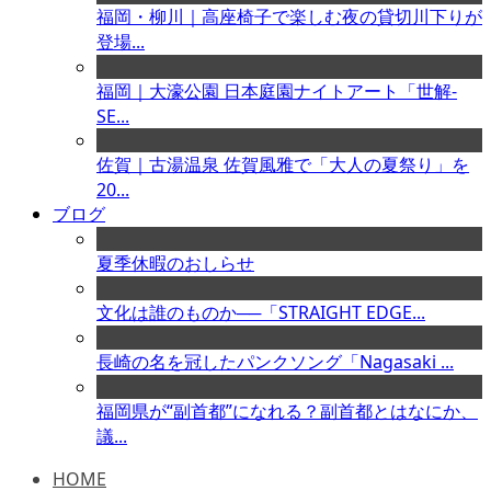
福岡・柳川｜高座椅子で楽しむ夜の貸切川下りが
登場...
福岡｜大濠公園 日本庭園ナイトアート「世解-
SE...
佐賀｜古湯温泉 佐賀風雅で「大人の夏祭り」を
20...
ブログ
夏季休暇のおしらせ
文化は誰のものか──「STRAIGHT EDGE...
長崎の名を冠したパンクソング「Nagasaki ...
福岡県が“副首都”になれる？副首都とはなにか、
議...
HOME