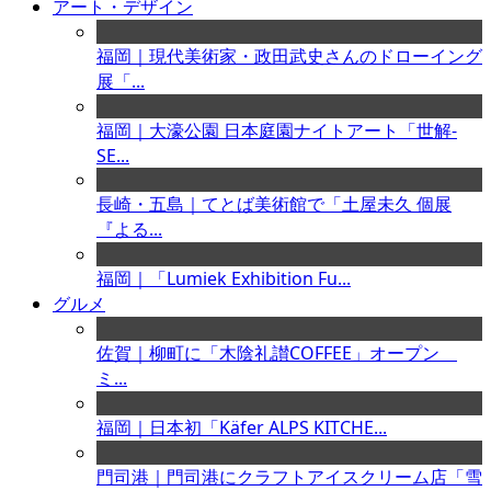
アート・デザイン
福岡｜現代美術家・政田武史さんのドローイング
展「...
福岡｜大濠公園 日本庭園ナイトアート「世解-
SE...
長崎・五島｜てとば美術館で「土屋未久 個展
『よる...
福岡｜「Lumiek Exhibition Fu...
グルメ
佐賀｜柳町に「木陰礼讃COFFEE」オープン
ミ...
福岡｜日本初「Käfer ALPS KITCHE...
門司港｜門司港にクラフトアイスクリーム店「雪