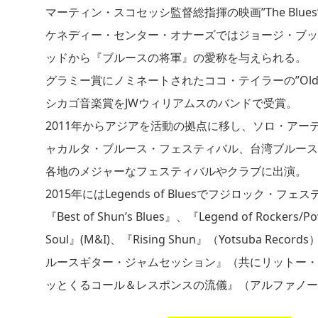
マーティン・スコセッシ監督総指揮の映画”The Blue
ケネディー・センター・オナーズではジョージ・ブッ
ッドから『ブルースの将軍』の愛称を与えられる。
グラミー賞にノミネートされたココ・テイラーの”Old S
シカゴ音楽賞をJWウィリアムスのバンドで受賞。
2011年からアジアを活動の拠点に移し、ソロ・ア
ャカルタ・ブルース・フェスティバル、台湾ブルース
各地のメジャーなフェスティバルやクラブに出演。
2015年にはLegends of Bluesでフジロック・
『Best of Shun’s Blues』、『Legend of Rock
Soul』(M&I)、『Rising Shun』（Yotsuba
ルースギター・ジャムセッション』（共にリットー・
ッとくるコール＆レスポンスの流儀』（アルファノー