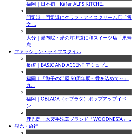
福岡｜日本初「Käfer ALPS KITCHE...
門司港｜門司港にクラフトアイスクリーム店「雪
文 ...
大分｜湯布院・湯の坪街道に和スイーツ店「果寿
庵 ...
ファッション・ライフスタイル
長崎｜BASIC AND ACCENT アミュプ...
福岡｜「徹子の部屋 50周年展～愛を込めて～」
九...
福岡｜OBLADA（オブラダ）ポップアップイベ
ン...
鹿児島｜木製手洗器ブランド「WOODNESIA」...
観光・旅行