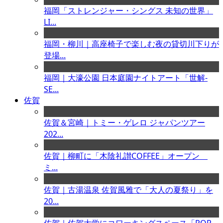
福岡「ストレンジャー・シングス 未知の世界」
LI...
福岡・柳川｜高座椅子で楽しむ夜の貸切川下りが
登場...
福岡｜大濠公園 日本庭園ナイトアート「世解-
SE...
佐賀
佐賀＆宮崎｜トミー・ゲレロ ジャパンツアー
202...
佐賀｜柳町に「木陰礼讃COFFEE」オープン
ミ...
佐賀｜古湯温泉 佐賀風雅で「大人の夏祭り」を
20...