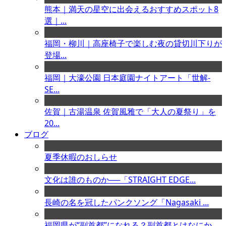
熊本｜満天の星空に出会えるおすすめスポット8
選｜...
福岡・柳川｜高座椅子で楽しむ夜の貸切川下りが
登場...
福岡｜大濠公園 日本庭園ナイトアート「世解-
SE...
佐賀｜古湯温泉 佐賀風雅で「大人の夏祭り」を
20...
ブログ
夏季休暇のおしらせ
文化は誰のものか──「STRAIGHT EDGE...
長崎の名を冠したパンクソング「Nagasaki ...
福岡県が“副首都”になれる？副首都とはなにか、