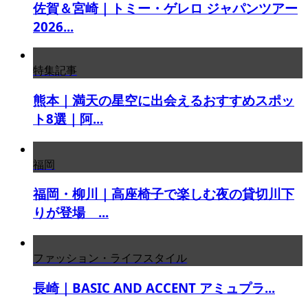
佐賀＆宮崎｜トミー・ゲレロ ジャパンツアー
2026...
特集記事
熊本｜満天の星空に出会えるおすすめスポッ
ト8選｜阿...
福岡
福岡・柳川｜高座椅子で楽しむ夜の貸切川下
りが登場 ...
ファッション・ライフスタイル
長崎｜BASIC AND ACCENT アミュプラ...