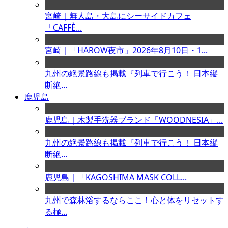
宮崎｜無人島・大島にシーサイドカフェ
「CAFFÈ...
宮崎｜「HAROW夜市」2026年8月10日・1...
九州の絶景路線も掲載『列車で行こう！ 日本縦
断絶...
鹿児島
鹿児島｜木製手洗器ブランド「WOODNESIA」...
九州の絶景路線も掲載『列車で行こう！ 日本縦
断絶...
鹿児島｜「KAGOSHIMA MASK COLL...
九州で森林浴するならここ！心と体をリセットす
る極...