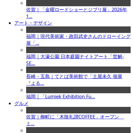
佐賀｜「金曜ロードショーとジブリ展」2026年
1...
アート・デザイン
福岡｜現代美術家・政田武史さんのドローイング
展「...
福岡｜大濠公園 日本庭園ナイトアート「世解-
SE...
長崎・五島｜てとば美術館で「土屋未久 個展
『よる...
福岡｜「Lumiek Exhibition Fu...
グルメ
佐賀｜柳町に「木陰礼讃COFFEE」オープン
ミ...