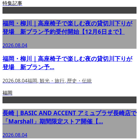
特集記事
福岡・柳川｜高座椅子で楽しむ夜の貸切川下りが
登場 新プラン予約受付開始【12月6日まで】
2026.08.04
福岡・柳川｜高座椅子で楽しむ夜の貸切川下りが
登場 新プラン予...
2026.08.04
福岡
,
観光・旅行
,
歴史・伝統
福岡
長崎｜BASIC AND ACCENT アミュプラザ長崎店で
「Marshall」期間限定ストア開催【...
2026.08.04