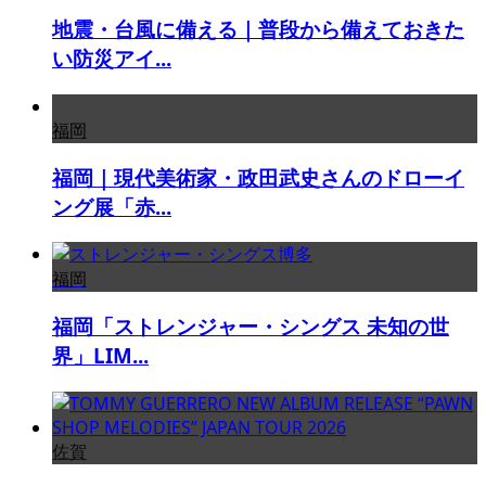
地震・台風に備える｜普段から備えておきた
い防災アイ...
福岡
福岡｜現代美術家・政田武史さんのドローイ
ング展「赤...
福岡
福岡「ストレンジャー・シングス 未知の世
界」LIM...
佐賀