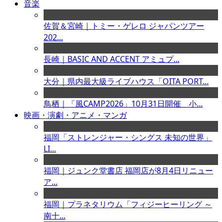
音楽
佐賀＆宮崎｜トミー・ゲレロ ジャパンツアー
202...
長崎｜BASIC AND ACCENT アミュプ...
大分｜県内最大級ライブハウス「OITA PORT...
鳥栖｜「風CAMP2026」10月31日開催 小...
映画・演劇・アニメ・マンガ
福岡「ストレンジャー・シングス 未知の世界」
LI...
福岡｜ジュンク堂書店 福岡店が8月4日リニュー
ア...
福岡｜プラネタリウム「フィジーヒーリング ～
南十...