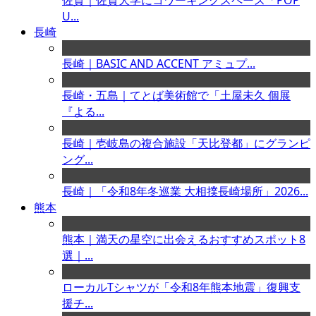
佐賀｜佐賀大学にコワーキングスペース「POP
U...
長崎
長崎｜BASIC AND ACCENT アミュプ...
長崎・五島｜てとば美術館で「土屋未久 個展
『よる...
長崎｜壱岐島の複合施設「天比登都」にグランピ
ング...
長崎｜「令和8年冬巡業 大相撲長崎場所」2026...
熊本
熊本｜満天の星空に出会えるおすすめスポット8
選｜...
ローカルTシャツが「令和8年熊本地震」復興支
援チ...