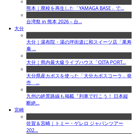
熊本｜廃校を再生した「YAMAGA BASE」で...
台湾祭 in 熊本 2026 – 台...
大分
大分｜湯布院・湯の坪街道に和スイーツ店「果寿
庵 ...
大分｜県内最大級ライブハウス「OITA PORT...
大分県産カボスを使った「大分カボスコーラ」発
売 ...
九州の絶景路線も掲載『列車で行こう！ 日本縦
断絶...
宮崎
佐賀＆宮崎｜トミー・ゲレロ ジャパンツアー
202...