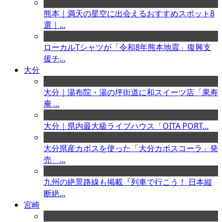
熊本｜満天の星空に出会えるおすすめスポット8
選｜...
ローカルTシャツが「令和8年熊本地震」復興支
援チ...
大分
大分｜湯布院・湯の坪街道に和スイーツ店「果寿
庵 ...
大分｜県内最大級ライブハウス「OITA PORT...
大分県産カボスを使った「大分カボスコーラ」発
売 ...
九州の絶景路線も掲載『列車で行こう！ 日本縦
断絶...
宮崎