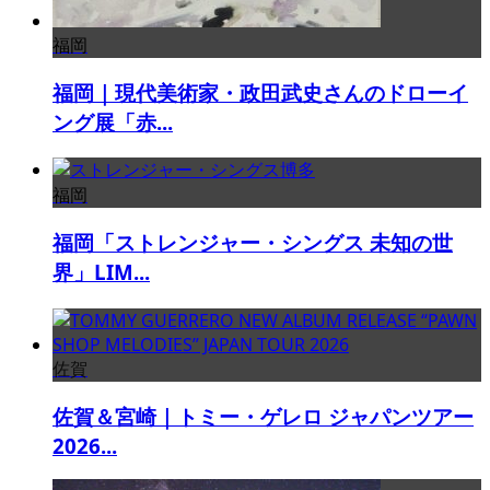
福岡
福岡｜現代美術家・政田武史さんのドローイ
ング展「赤...
福岡
福岡「ストレンジャー・シングス 未知の世
界」LIM...
佐賀
佐賀＆宮崎｜トミー・ゲレロ ジャパンツアー
2026...