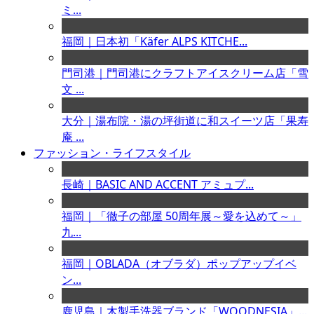
ミ...
福岡｜日本初「Käfer ALPS KITCHE...
門司港｜門司港にクラフトアイスクリーム店「雪
文 ...
大分｜湯布院・湯の坪街道に和スイーツ店「果寿
庵 ...
ファッション・ライフスタイル
長崎｜BASIC AND ACCENT アミュプ...
福岡｜「徹子の部屋 50周年展～愛を込めて～」
九...
福岡｜OBLADA（オブラダ）ポップアップイベ
ン...
鹿児島｜木製手洗器ブランド「WOODNESIA」...