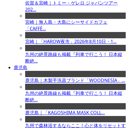
佐賀＆宮崎｜トミー・ゲレロ ジャパンツアー
202...
宮崎｜無人島・大島にシーサイドカフェ
「CAFFÈ...
宮崎｜「HAROW夜市」2026年8月10日・1...
九州の絶景路線も掲載『列車で行こう！ 日本縦
断絶...
鹿児島
鹿児島｜木製手洗器ブランド「WOODNESIA」...
九州の絶景路線も掲載『列車で行こう！ 日本縦
断絶...
鹿児島｜「KAGOSHIMA MASK COLL...
九州で森林浴するならここ！心と体をリセットす