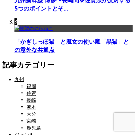
九州新幹線 博多〜長崎間を佐賀県が反対する
5つのポイントとそ...
3
「かぎしっぽ猫」と魔女の使い魔「黒猫」と
の意外な共通点
記事カテゴリー
九州
福岡
佐賀
長崎
熊本
大分
宮崎
鹿児島
ジャンル