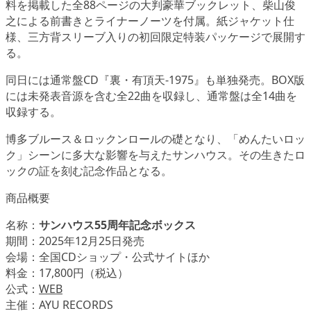
料を掲載した全88ページの大判豪華ブックレット、柴山俊
之による前書きとライナーノーツを付属。紙ジャケット仕
様、三方背スリーブ入りの初回限定特装パッケージで展開す
る。
同日には通常盤CD『裏・有頂天-1975』も単独発売。BOX版
には未発表音源を含む全22曲を収録し、通常盤は全14曲を
収録する。
博多ブルース＆ロックンロールの礎となり、「めんたいロッ
ク」シーンに多大な影響を与えたサンハウス。その生きたロ
ックの証を刻む記念作品となる。
商品概要
名称：
サンハウス55周年記念ボックス
期間：2025年12月25日発売
会場：全国CDショップ・公式サイトほか
料金：17,800円（税込）
公式：
WEB
主催：AYU RECORDS