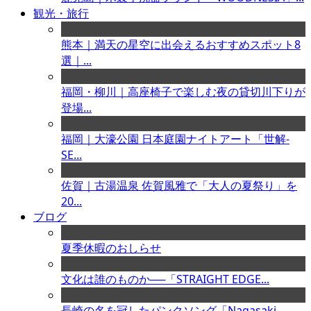
観光・旅行
熊本｜満天の星空に出会えるおすすめスポット8
選｜...
福岡・柳川｜高座椅子で楽しむ夜の貸切川下りが
登場...
福岡｜大濠公園 日本庭園ナイトアート「世解-
SE...
佐賀｜古湯温泉 佐賀風雅で「大人の夏祭り」を
20...
ブログ
夏季休暇のおしらせ
文化は誰のものか──「STRAIGHT EDGE...
長崎の名を冠したパンクソング「Nagasaki ...