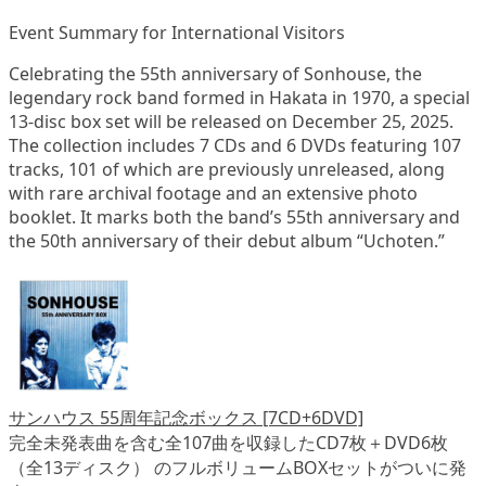
Event Summary for International Visitors
Celebrating the 55th anniversary of Sonhouse, the
legendary rock band formed in Hakata in 1970, a special
13-disc box set will be released on December 25, 2025.
The collection includes 7 CDs and 6 DVDs featuring 107
tracks, 101 of which are previously unreleased, along
with rare archival footage and an extensive photo
booklet. It marks both the band’s 55th anniversary and
the 50th anniversary of their debut album “Uchoten.”
サンハウス 55周年記念ボックス [7CD+6DVD]
完全未発表曲を含む全107曲を収録したCD7枚＋DVD6枚
（全13ディスク） のフルボリュームBOXセットがついに発