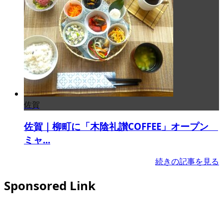
佐賀
佐賀｜柳町に「木陰礼讃COFFEE」オープン
ミャ...
続きの記事を見る
Sponsored Link