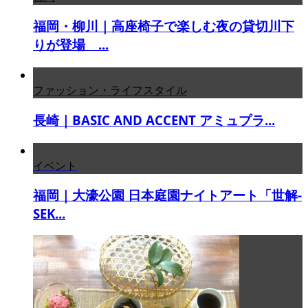
福岡・柳川｜高座椅子で楽しむ夜の貸切川下
りが登場 ...
ファッション・ライフスタイル
長崎｜BASIC AND ACCENT アミュプラ...
イベント
福岡｜大濠公園 日本庭園ナイトアート「世解-
SEK...