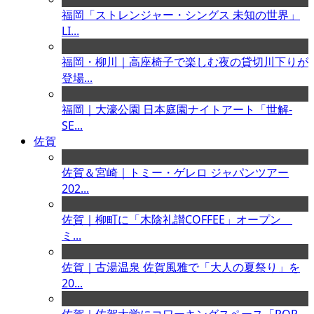
福岡「ストレンジャー・シングス 未知の世界」
LI...
福岡・柳川｜高座椅子で楽しむ夜の貸切川下りが
登場...
福岡｜大濠公園 日本庭園ナイトアート「世解-
SE...
佐賀
佐賀＆宮崎｜トミー・ゲレロ ジャパンツアー
202...
佐賀｜柳町に「木陰礼讃COFFEE」オープン
ミ...
佐賀｜古湯温泉 佐賀風雅で「大人の夏祭り」を
20...