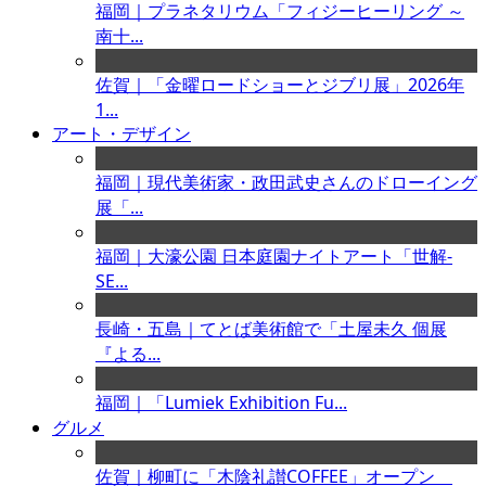
福岡｜プラネタリウム「フィジーヒーリング ～
南十...
佐賀｜「金曜ロードショーとジブリ展」2026年
1...
アート・デザイン
福岡｜現代美術家・政田武史さんのドローイング
展「...
福岡｜大濠公園 日本庭園ナイトアート「世解-
SE...
長崎・五島｜てとば美術館で「土屋未久 個展
『よる...
福岡｜「Lumiek Exhibition Fu...
グルメ
佐賀｜柳町に「木陰礼讃COFFEE」オープン