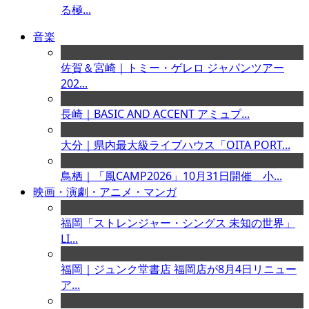
る極...
音楽
佐賀＆宮崎｜トミー・ゲレロ ジャパンツアー
202...
長崎｜BASIC AND ACCENT アミュプ...
大分｜県内最大級ライブハウス「OITA PORT...
鳥栖｜「風CAMP2026」10月31日開催 小...
映画・演劇・アニメ・マンガ
福岡「ストレンジャー・シングス 未知の世界」
LI...
福岡｜ジュンク堂書店 福岡店が8月4日リニュー
ア...