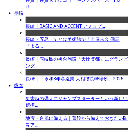
佐賀｜佐賀大学にコワーキングスペース「POP
U...
長崎
長崎｜BASIC AND ACCENT アミュプ...
長崎・五島｜てとば美術館で「土屋未久 個展
『よる...
長崎｜壱岐島の複合施設「天比登都」にグランピ
ング...
長崎｜「令和8年冬巡業 大相撲長崎場所」2026...
熊本
災害時の備えにジャンプスターターという新しい
選択...
地震・台風に備える｜普段から備えておきたい防
災ア...