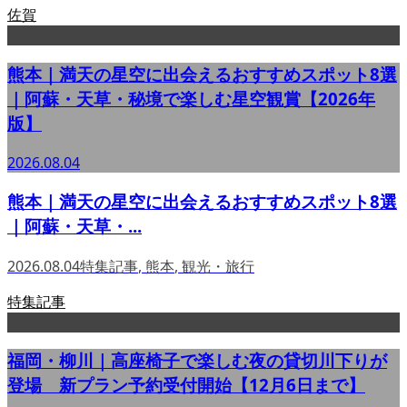
佐賀
熊本｜満天の星空に出会えるおすすめスポット8選
｜阿蘇・天草・秘境で楽しむ星空観賞【2026年
版】
2026.08.04
熊本｜満天の星空に出会えるおすすめスポット8選
｜阿蘇・天草・...
2026.08.04
特集記事
,
熊本
,
観光・旅行
特集記事
福岡・柳川｜高座椅子で楽しむ夜の貸切川下りが
登場 新プラン予約受付開始【12月6日まで】