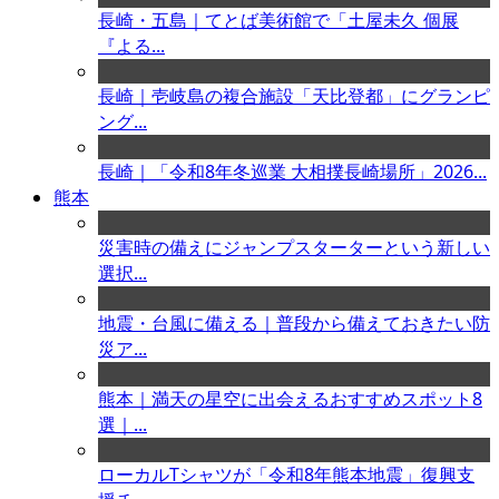
長崎・五島｜てとば美術館で「土屋未久 個展
『よる...
長崎｜壱岐島の複合施設「天比登都」にグランピ
ング...
長崎｜「令和8年冬巡業 大相撲長崎場所」2026...
熊本
災害時の備えにジャンプスターターという新しい
選択...
地震・台風に備える｜普段から備えておきたい防
災ア...
熊本｜満天の星空に出会えるおすすめスポット8
選｜...
ローカルTシャツが「令和8年熊本地震」復興支