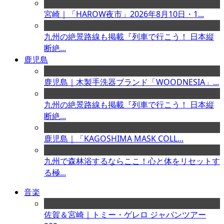
宮崎｜「HAROW夜市」2026年8月10日・1...
九州の絶景路線も掲載『列車で行こう！ 日本縦
断絶...
鹿児島
鹿児島｜木製手洗器ブランド「WOODNESIA」...
九州の絶景路線も掲載『列車で行こう！ 日本縦
断絶...
鹿児島｜「KAGOSHIMA MASK COLL...
九州で森林浴するならここ！心と体をリセットす
る極...
音楽
佐賀＆宮崎｜トミー・ゲレロ ジャパンツアー