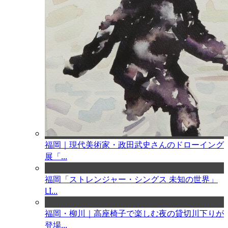
福岡｜現代美術家・政田武史さんのドローイング
展「...
福岡「ストレンジャー・シングス 未知の世界」
LI...
福岡・柳川｜高座椅子で楽しむ夜の貸切川下りが
登場...