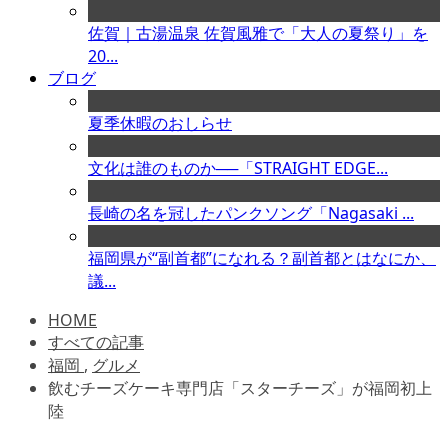
佐賀｜古湯温泉 佐賀風雅で「大人の夏祭り」を
20...
ブログ
夏季休暇のおしらせ
文化は誰のものか──「STRAIGHT EDGE...
長崎の名を冠したパンクソング「Nagasaki ...
福岡県が“副首都”になれる？副首都とはなにか、
議...
HOME
すべての記事
福岡
,
グルメ
飲むチーズケーキ専門店「スターチーズ」が福岡初上
陸