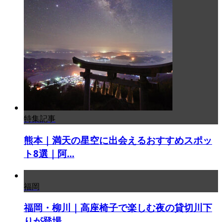
特集記事
熊本｜満天の星空に出会えるおすすめスポッ
ト8選｜阿...
福岡
福岡・柳川｜高座椅子で楽しむ夜の貸切川下
りが登場 ...