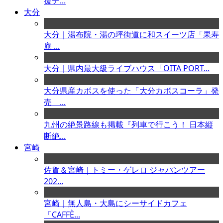
援チ...
大分
大分｜湯布院・湯の坪街道に和スイーツ店「果寿
庵 ...
大分｜県内最大級ライブハウス「OITA PORT...
大分県産カボスを使った「大分カボスコーラ」発
売 ...
九州の絶景路線も掲載『列車で行こう！ 日本縦
断絶...
宮崎
佐賀＆宮崎｜トミー・ゲレロ ジャパンツアー
202...
宮崎｜無人島・大島にシーサイドカフェ
「CAFFÈ...