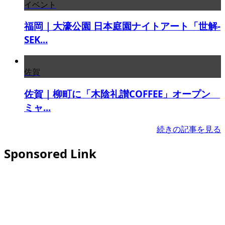
イベント
福岡｜大濠公園 日本庭園ナイトアート「世解-
SEK...
佐賀
佐賀｜柳町に「木陰礼讃COFFEE」オープン
ミャ...
続きの記事を見る
Sponsored Link