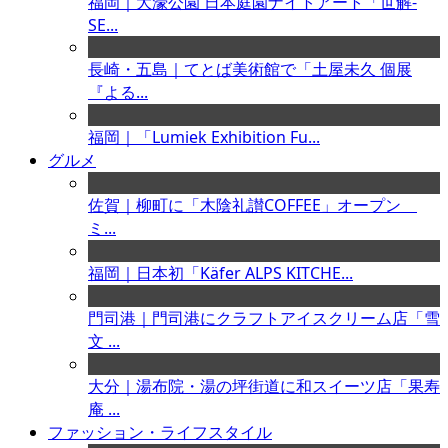
福岡｜大濠公園 日本庭園ナイトアート「世解-
SE...
長崎・五島｜てとば美術館で「土屋未久 個展
『よる...
福岡｜「Lumiek Exhibition Fu...
グルメ
佐賀｜柳町に「木陰礼讃COFFEE」オープン
ミ...
福岡｜日本初「Käfer ALPS KITCHE...
門司港｜門司港にクラフトアイスクリーム店「雪
文 ...
大分｜湯布院・湯の坪街道に和スイーツ店「果寿
庵 ...
ファッション・ライフスタイル