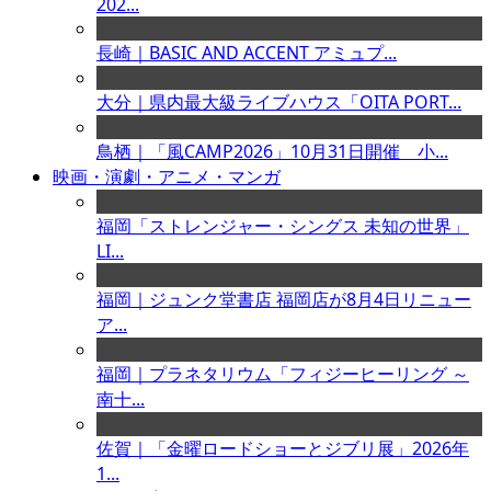
202...
長崎｜BASIC AND ACCENT アミュプ...
大分｜県内最大級ライブハウス「OITA PORT...
鳥栖｜「風CAMP2026」10月31日開催 小...
映画・演劇・アニメ・マンガ
福岡「ストレンジャー・シングス 未知の世界」
LI...
福岡｜ジュンク堂書店 福岡店が8月4日リニュー
ア...
福岡｜プラネタリウム「フィジーヒーリング ～
南十...
佐賀｜「金曜ロードショーとジブリ展」2026年
1...