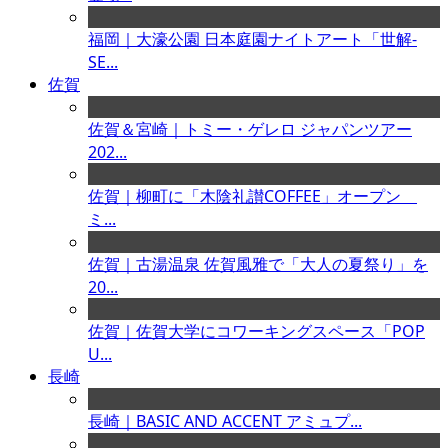
福岡｜大濠公園 日本庭園ナイトアート「世解-
SE...
佐賀
佐賀＆宮崎｜トミー・ゲレロ ジャパンツアー
202...
佐賀｜柳町に「木陰礼讃COFFEE」オープン
ミ...
佐賀｜古湯温泉 佐賀風雅で「大人の夏祭り」を
20...
佐賀｜佐賀大学にコワーキングスペース「POP
U...
長崎
長崎｜BASIC AND ACCENT アミュプ...