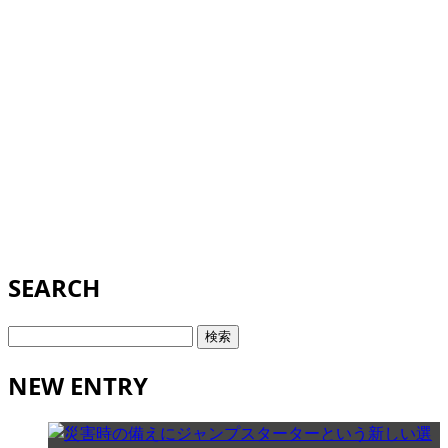
SEARCH
検
索:
NEW ENTRY