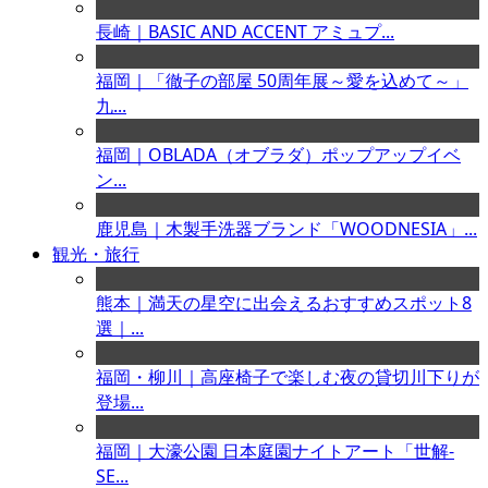
長崎｜BASIC AND ACCENT アミュプ...
福岡｜「徹子の部屋 50周年展～愛を込めて～」
九...
福岡｜OBLADA（オブラダ）ポップアップイベ
ン...
鹿児島｜木製手洗器ブランド「WOODNESIA」...
観光・旅行
熊本｜満天の星空に出会えるおすすめスポット8
選｜...
福岡・柳川｜高座椅子で楽しむ夜の貸切川下りが
登場...
福岡｜大濠公園 日本庭園ナイトアート「世解-
SE...