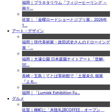
福岡｜プラネタリウム「フィジーヒーリング ～
南十...
佐賀｜「金曜ロードショーとジブリ展」2026年
1...
アート・デザイン
福岡｜現代美術家・政田武史さんのドローイング
展「...
福岡｜大濠公園 日本庭園ナイトアート「世解-
SE...
長崎・五島｜てとば美術館で「土屋未久 個展
『よる...
福岡｜「Lumiek Exhibition Fu...
グルメ
佐賀｜柳町に「木陰礼讃COFFEE」オープン