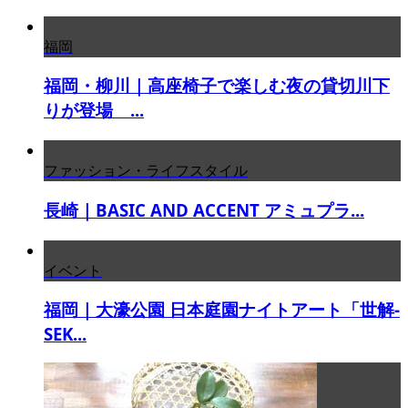
福岡
福岡・柳川｜高座椅子で楽しむ夜の貸切川下
りが登場 ...
ファッション・ライフスタイル
長崎｜BASIC AND ACCENT アミュプラ...
イベント
福岡｜大濠公園 日本庭園ナイトアート「世解-
SEK...