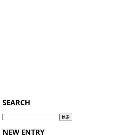
SEARCH
検
索:
NEW ENTRY