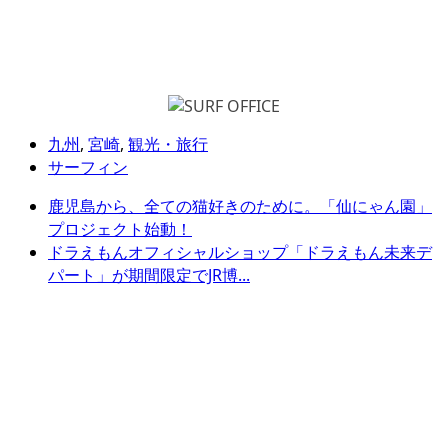
九州
,
宮崎
,
観光・旅行
サーフィン
鹿児島から、全ての猫好きのために。「仙にゃん園」
プロジェクト始動！
ドラえもんオフィシャルショップ「ドラえもん未来デ
パート」が期間限定でJR博...