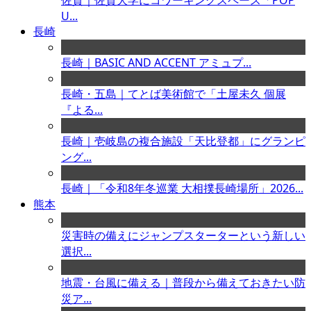
佐賀｜佐賀大学にコワーキングスペース「POP
U...
長崎
長崎｜BASIC AND ACCENT アミュプ...
長崎・五島｜てとば美術館で「土屋未久 個展
『よる...
長崎｜壱岐島の複合施設「天比登都」にグランピ
ング...
長崎｜「令和8年冬巡業 大相撲長崎場所」2026...
熊本
災害時の備えにジャンプスターターという新しい
選択...
地震・台風に備える｜普段から備えておきたい防
災ア...