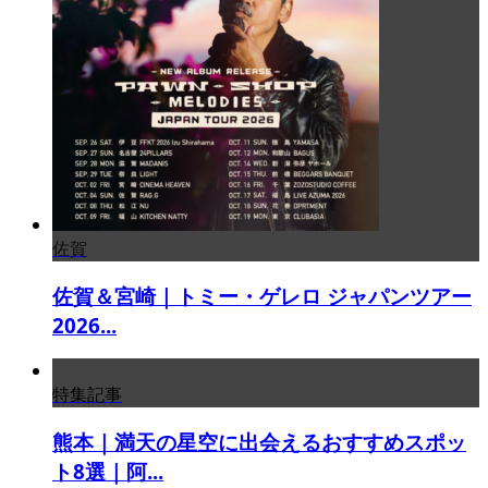
佐賀
佐賀＆宮崎｜トミー・ゲレロ ジャパンツアー
2026...
特集記事
熊本｜満天の星空に出会えるおすすめスポッ
ト8選｜阿...