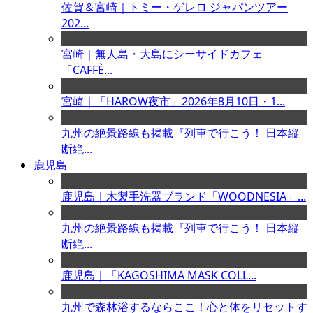
佐賀＆宮崎｜トミー・ゲレロ ジャパンツアー
202...
宮崎｜無人島・大島にシーサイドカフェ
「CAFFÈ...
宮崎｜「HAROW夜市」2026年8月10日・1...
九州の絶景路線も掲載『列車で行こう！ 日本縦
断絶...
鹿児島
鹿児島｜木製手洗器ブランド「WOODNESIA」...
九州の絶景路線も掲載『列車で行こう！ 日本縦
断絶...
鹿児島｜「KAGOSHIMA MASK COLL...
九州で森林浴するならここ！心と体をリセットす