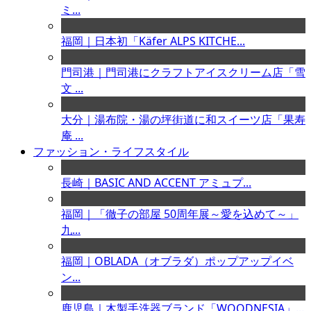
ミ...
福岡｜日本初「Käfer ALPS KITCHE...
門司港｜門司港にクラフトアイスクリーム店「雪
文 ...
大分｜湯布院・湯の坪街道に和スイーツ店「果寿
庵 ...
ファッション・ライフスタイル
長崎｜BASIC AND ACCENT アミュプ...
福岡｜「徹子の部屋 50周年展～愛を込めて～」
九...
福岡｜OBLADA（オブラダ）ポップアップイベ
ン...
鹿児島｜木製手洗器ブランド「WOODNESIA」...