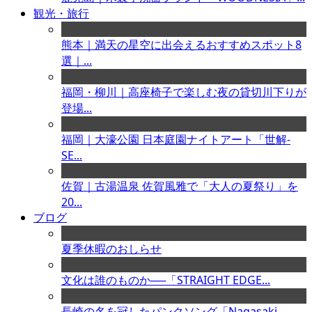
観光・旅行
熊本｜満天の星空に出会えるおすすめスポット8
選｜...
福岡・柳川｜高座椅子で楽しむ夜の貸切川下りが
登場...
福岡｜大濠公園 日本庭園ナイトアート「世解-
SE...
佐賀｜古湯温泉 佐賀風雅で「大人の夏祭り」を
20...
ブログ
夏季休暇のおしらせ
文化は誰のものか──「STRAIGHT EDGE...
長崎の名を冠したパンクソング「Nagasaki ...