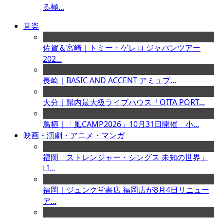
る極...
音楽
佐賀＆宮崎｜トミー・ゲレロ ジャパンツアー
202...
長崎｜BASIC AND ACCENT アミュプ...
大分｜県内最大級ライブハウス「OITA PORT...
鳥栖｜「風CAMP2026」10月31日開催 小...
映画・演劇・アニメ・マンガ
福岡「ストレンジャー・シングス 未知の世界」
LI...
福岡｜ジュンク堂書店 福岡店が8月4日リニュー
ア...