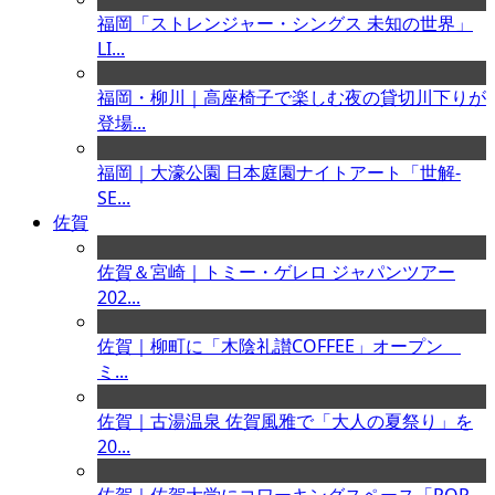
福岡「ストレンジャー・シングス 未知の世界」
LI...
福岡・柳川｜高座椅子で楽しむ夜の貸切川下りが
登場...
福岡｜大濠公園 日本庭園ナイトアート「世解-
SE...
佐賀
佐賀＆宮崎｜トミー・ゲレロ ジャパンツアー
202...
佐賀｜柳町に「木陰礼讃COFFEE」オープン
ミ...
佐賀｜古湯温泉 佐賀風雅で「大人の夏祭り」を
20...