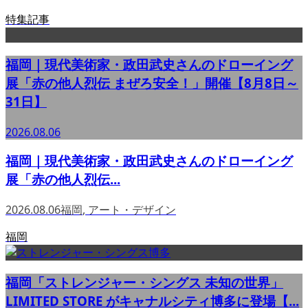
特集記事
福岡｜現代美術家・政田武史さんのドローイング
展「赤の他人烈伝 まぜろ安全！」開催【8月8日～
31日】
2026.08.06
福岡｜現代美術家・政田武史さんのドローイング
展「赤の他人烈伝...
2026.08.06
福岡
,
アート・デザイン
福岡
福岡「ストレンジャー・シングス 未知の世界」
LIMITED STORE がキャナルシティ博多に登場【...