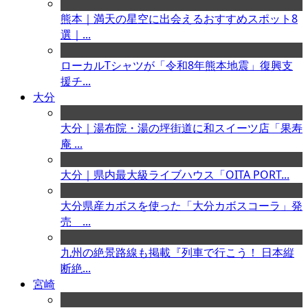
熊本｜満天の星空に出会えるおすすめスポット8
選｜...
ローカルTシャツが「令和8年熊本地震」復興支
援チ...
大分
大分｜湯布院・湯の坪街道に和スイーツ店「果寿
庵 ...
大分｜県内最大級ライブハウス「OITA PORT...
大分県産カボスを使った「大分カボスコーラ」発
売 ...
九州の絶景路線も掲載『列車で行こう！ 日本縦
断絶...
宮崎