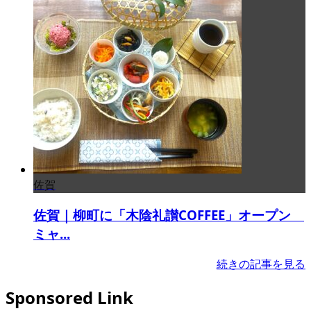
佐賀
佐賀｜柳町に「木陰礼讃COFFEE」オープン
ミャ...
続きの記事を見る
Sponsored Link