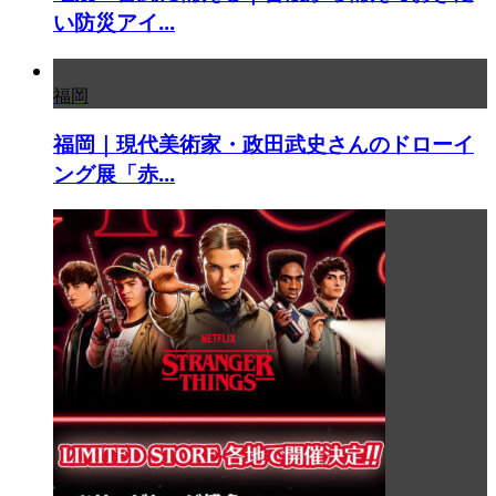
い防災アイ...
福岡
福岡｜現代美術家・政田武史さんのドローイ
ング展「赤...