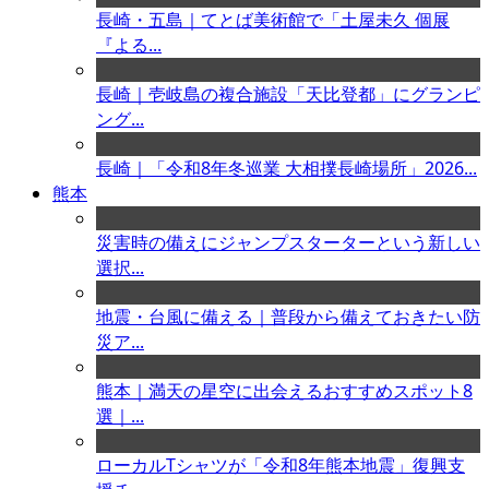
長崎・五島｜てとば美術館で「土屋未久 個展
『よる...
長崎｜壱岐島の複合施設「天比登都」にグランピ
ング...
長崎｜「令和8年冬巡業 大相撲長崎場所」2026...
熊本
災害時の備えにジャンプスターターという新しい
選択...
地震・台風に備える｜普段から備えておきたい防
災ア...
熊本｜満天の星空に出会えるおすすめスポット8
選｜...
ローカルTシャツが「令和8年熊本地震」復興支