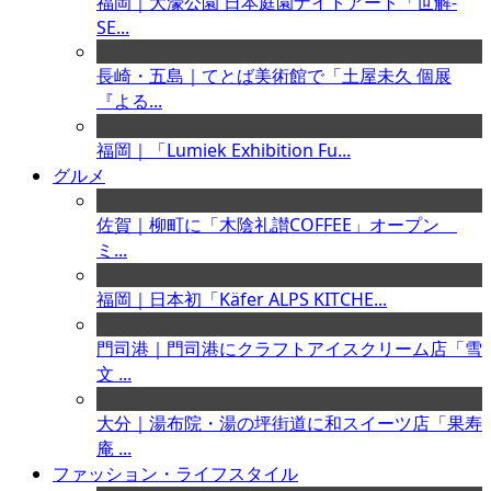
福岡｜大濠公園 日本庭園ナイトアート「世解-
SE...
長崎・五島｜てとば美術館で「土屋未久 個展
『よる...
福岡｜「Lumiek Exhibition Fu...
グルメ
佐賀｜柳町に「木陰礼讃COFFEE」オープン
ミ...
福岡｜日本初「Käfer ALPS KITCHE...
門司港｜門司港にクラフトアイスクリーム店「雪
文 ...
大分｜湯布院・湯の坪街道に和スイーツ店「果寿
庵 ...
ファッション・ライフスタイル