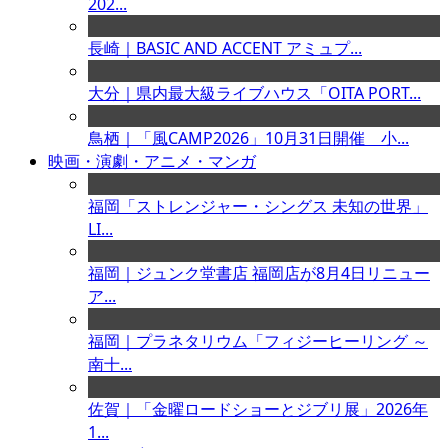
202...
長崎｜BASIC AND ACCENT アミュプ...
大分｜県内最大級ライブハウス「OITA PORT...
鳥栖｜「風CAMP2026」10月31日開催 小...
映画・演劇・アニメ・マンガ
福岡「ストレンジャー・シングス 未知の世界」
LI...
福岡｜ジュンク堂書店 福岡店が8月4日リニュー
ア...
福岡｜プラネタリウム「フィジーヒーリング ～
南十...
佐賀｜「金曜ロードショーとジブリ展」2026年
1...