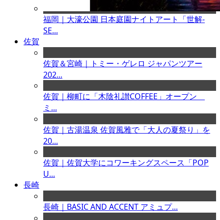
福岡｜大濠公園 日本庭園ナイトアート「世解-
SE...
佐賀
佐賀＆宮崎｜トミー・ゲレロ ジャパンツアー
202...
佐賀｜柳町に「木陰礼讃COFFEE」オープン
ミ...
佐賀｜古湯温泉 佐賀風雅で「大人の夏祭り」を
20...
佐賀｜佐賀大学にコワーキングスペース「POP
U...
長崎
長崎｜BASIC AND ACCENT アミュプ...