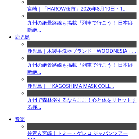
宮崎｜「HAROW夜市」2026年8月10日・1...
九州の絶景路線も掲載『列車で行こう！ 日本縦
断絶...
鹿児島
鹿児島｜木製手洗器ブランド「WOODNESIA」...
九州の絶景路線も掲載『列車で行こう！ 日本縦
断絶...
鹿児島｜「KAGOSHIMA MASK COLL...
九州で森林浴するならここ！心と体をリセットす
る極...
音楽
佐賀＆宮崎｜トミー・ゲレロ ジャパンツアー