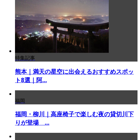
特集記事
熊本｜満天の星空に出会えるおすすめスポッ
ト8選｜阿...
福岡
福岡・柳川｜高座椅子で楽しむ夜の貸切川下
りが登場 ...