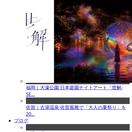
福岡｜大濠公園 日本庭園ナイトアート「世解-
SE...
佐賀｜古湯温泉 佐賀風雅で「大人の夏祭り」を
20...
ブログ