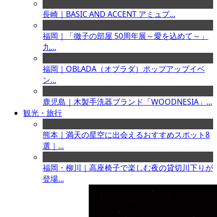
長崎｜BASIC AND ACCENT アミュプ...
福岡｜「徹子の部屋 50周年展～愛を込めて～」
九...
福岡｜OBLADA（オブラダ）ポップアップイベ
ン...
鹿児島｜木製手洗器ブランド「WOODNESIA」...
観光・旅行
熊本｜満天の星空に出会えるおすすめスポット8
選｜...
福岡・柳川｜高座椅子で楽しむ夜の貸切川下りが
登場...