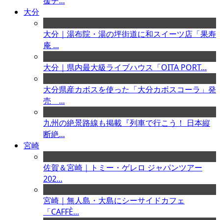
援チ...
大分
大分｜湯布院・湯の坪街道に和スイーツ店「果寿
庵 ...
大分｜県内最大級ライブハウス「OITA PORT...
大分県産カボスを使った「大分カボスコーラ」発
売 ...
九州の絶景路線も掲載『列車で行こう！ 日本縦
断絶...
宮崎
佐賀＆宮崎｜トミー・ゲレロ ジャパンツアー
202...
宮崎｜無人島・大島にシーサイドカフェ
「CAFFÈ...