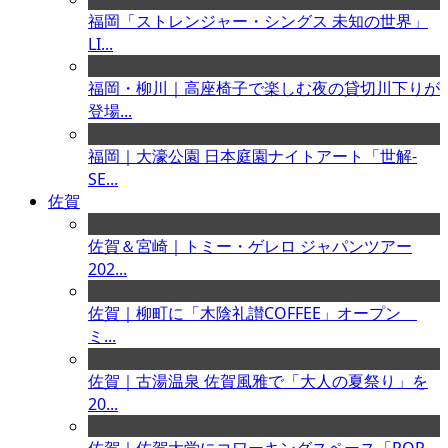
福岡「ストレンジャー・シングス 未知の世界」
LI...
福岡・柳川｜高座椅子で楽しむ夜の貸切川下りが
登場...
福岡｜大濠公園 日本庭園ナイトアート「世解-
SE...
佐賀
佐賀＆宮崎｜トミー・ゲレロ ジャパンツアー
202...
佐賀｜柳町に「木陰礼讃COFFEE」オープン
ミ...
佐賀｜古湯温泉 佐賀風雅で「大人の夏祭り」を
20...