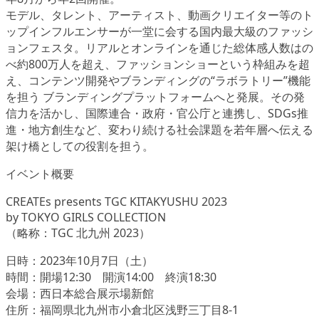
モデル、タレント、アーティスト、動画クリエイター等のト
ップインフルエンサーが一堂に会する国内最大級のファッシ
ョンフェスタ。リアルとオンラインを通じた総体感人数はの
べ約800万人を超え、ファッションショーという枠組みを超
え、コンテンツ開発やブランディングの“ラボラトリー”機能
を担う ブランディングプラットフォームへと発展。その発
信力を活かし、国際連合・政府・官公庁と連携し、SDGs推
進・地方創生など、変わり続ける社会課題を若年層へ伝える
架け橋としての役割を担う。
イベント概要
CREATEs presents TGC KITAKYUSHU 2023
by TOKYO GIRLS COLLECTION
（略称：TGC 北九州 2023）
日時：2023年10月7日（土）
時間：開場12:30 開演14:00 終演18:30
会場：西日本総合展示場新館
住所：福岡県北九州市小倉北区浅野三丁目8-1