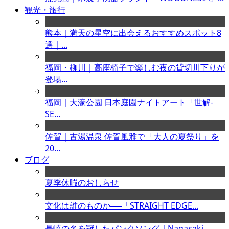
観光・旅行
熊本｜満天の星空に出会えるおすすめスポット8
選｜...
福岡・柳川｜高座椅子で楽しむ夜の貸切川下りが
登場...
福岡｜大濠公園 日本庭園ナイトアート「世解-
SE...
佐賀｜古湯温泉 佐賀風雅で「大人の夏祭り」を
20...
ブログ
夏季休暇のおしらせ
文化は誰のものか──「STRAIGHT EDGE...
長崎の名を冠したパンクソング「Nagasaki ...