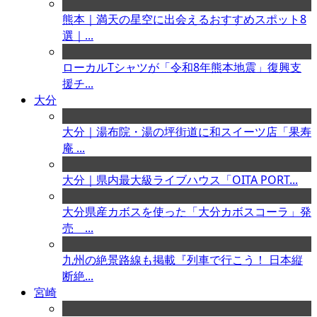
熊本｜満天の星空に出会えるおすすめスポット8
選｜...
ローカルTシャツが「令和8年熊本地震」復興支
援チ...
大分
大分｜湯布院・湯の坪街道に和スイーツ店「果寿
庵 ...
大分｜県内最大級ライブハウス「OITA PORT...
大分県産カボスを使った「大分カボスコーラ」発
売 ...
九州の絶景路線も掲載『列車で行こう！ 日本縦
断絶...
宮崎