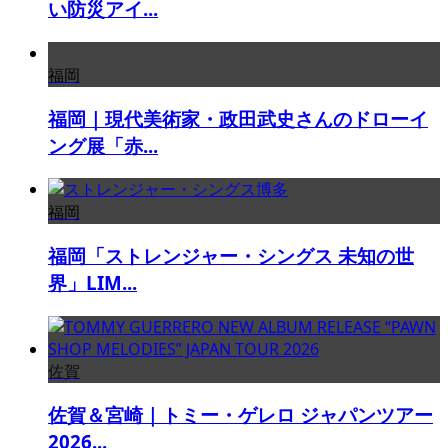
い防災アイ...
福岡
福岡｜現代美術家・政田武史さんのドローイ
ング展「赤...
福岡
福岡「ストレンジャー・シングス 未知の世
界」LIM...
佐賀
佐賀＆宮崎｜トミー・ゲレロ ジャパンツアー
2026...