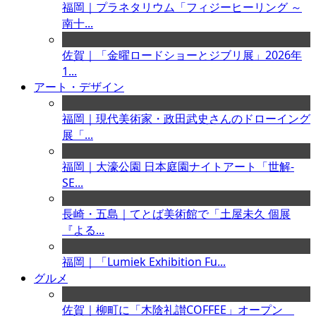
福岡｜プラネタリウム「フィジーヒーリング ～
南十...
佐賀｜「金曜ロードショーとジブリ展」2026年
1...
アート・デザイン
福岡｜現代美術家・政田武史さんのドローイング
展「...
福岡｜大濠公園 日本庭園ナイトアート「世解-
SE...
長崎・五島｜てとば美術館で「土屋未久 個展
『よる...
福岡｜「Lumiek Exhibition Fu...
グルメ
佐賀｜柳町に「木陰礼讃COFFEE」オープン