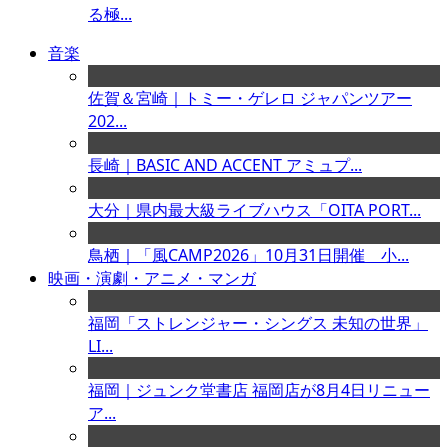
る極...
音楽
佐賀＆宮崎｜トミー・ゲレロ ジャパンツアー
202...
長崎｜BASIC AND ACCENT アミュプ...
大分｜県内最大級ライブハウス「OITA PORT...
鳥栖｜「風CAMP2026」10月31日開催 小...
映画・演劇・アニメ・マンガ
福岡「ストレンジャー・シングス 未知の世界」
LI...
福岡｜ジュンク堂書店 福岡店が8月4日リニュー
ア...