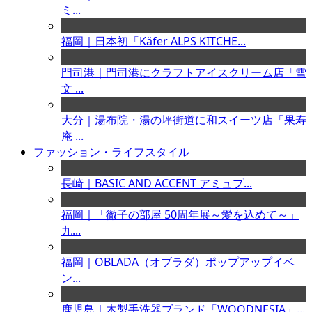
ミ...
福岡｜日本初「Käfer ALPS KITCHE...
門司港｜門司港にクラフトアイスクリーム店「雪
文 ...
大分｜湯布院・湯の坪街道に和スイーツ店「果寿
庵 ...
ファッション・ライフスタイル
長崎｜BASIC AND ACCENT アミュプ...
福岡｜「徹子の部屋 50周年展～愛を込めて～」
九...
福岡｜OBLADA（オブラダ）ポップアップイベ
ン...
鹿児島｜木製手洗器ブランド「WOODNESIA」...