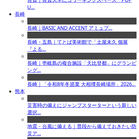
佐賀｜佐賀大学にコワーキングスペース「POP
U...
長崎
長崎｜BASIC AND ACCENT アミュプ...
長崎・五島｜てとば美術館で「土屋未久 個展
『よる...
長崎｜壱岐島の複合施設「天比登都」にグランピ
ング...
長崎｜「令和8年冬巡業 大相撲長崎場所」2026...
熊本
災害時の備えにジャンプスターターという新しい
選択...
地震・台風に備える｜普段から備えておきたい防
災ア...