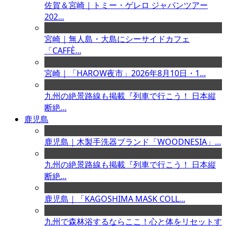
佐賀＆宮崎｜トミー・ゲレロ ジャパンツアー
202...
宮崎｜無人島・大島にシーサイドカフェ
「CAFFÈ...
宮崎｜「HAROW夜市」2026年8月10日・1...
九州の絶景路線も掲載『列車で行こう！ 日本縦
断絶...
鹿児島
鹿児島｜木製手洗器ブランド「WOODNESIA」...
九州の絶景路線も掲載『列車で行こう！ 日本縦
断絶...
鹿児島｜「KAGOSHIMA MASK COLL...
九州で森林浴するならここ！心と体をリセットす