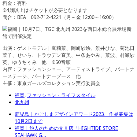
料金：有料
※4歳以上はチケットが必要となります
問合：BEA 092-712-4221（月～金 12:00～16:00）
出演：ゲストモデル｜嵐莉菜、岡崎紗絵、景井ひな、菊池日
菜子、せいら、トラウデン直美、中条あやみ、菜波、村瀬紗
英、ゆうちゃみ 他 ※50音順
内容：ファッションショー、アーティストライブ、パートナ
ーステージ、パートナーブース 他
主催：東京ガールズコレクション実行委員会
福岡
,
ファッション・ライフスタイル
北九州
鹿児島｜かごしまデザインアワード2023、作品募集は
10月2日まで
福岡｜旅人のための文具店「HIGHTIDE STORE
SEAHAWK G...