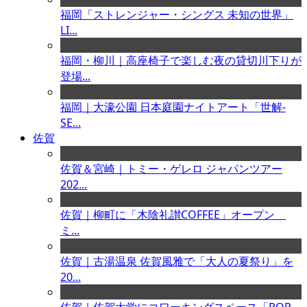
福岡「ストレンジャー・シングス 未知の世界」
LI...
福岡・柳川｜高座椅子で楽しむ夜の貸切川下りが
登場...
福岡｜大濠公園 日本庭園ナイトアート「世解-
SE...
佐賀
佐賀＆宮崎｜トミー・ゲレロ ジャパンツアー
202...
佐賀｜柳町に「木陰礼讃COFFEE」オープン
ミ...
佐賀｜古湯温泉 佐賀風雅で「大人の夏祭り」を
20...