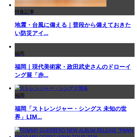
特集記事
地震・台風に備える｜普段から備えておきた
い防災アイ...
福岡
福岡｜現代美術家・政田武史さんのドローイ
ング展「赤...
福岡
福岡「ストレンジャー・シングス 未知の世
界」LIM...