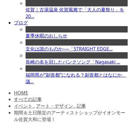
佐賀｜古湯温泉 佐賀風雅で「大人の夏祭り」を
20...
ブログ
夏季休暇のおしらせ
文化は誰のものか──「STRAIGHT EDGE...
長崎の名を冠したパンクソング「Nagasaki ...
福岡県が“副首都”になれる？副首都とはなにか、
議...
HOME
すべての記事
イベント
,
アート・デザイン
,
記事
期間＆土日限定のアーティストショップがイオンモー
ル佐賀大和に登場！