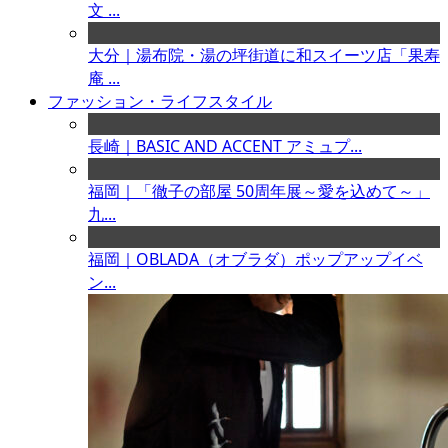
文 ...
大分｜湯布院・湯の坪街道に和スイーツ店「果寿
庵 ...
ファッション・ライフスタイル
長崎｜BASIC AND ACCENT アミュプ...
福岡｜「徹子の部屋 50周年展～愛を込めて～」
九...
福岡｜OBLADA（オブラダ）ポップアップイベ
ン...