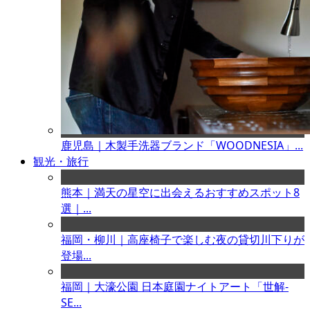
鹿児島｜木製手洗器ブランド「WOODNESIA」...
観光・旅行
熊本｜満天の星空に出会えるおすすめスポット8
選｜...
福岡・柳川｜高座椅子で楽しむ夜の貸切川下りが
登場...
福岡｜大濠公園 日本庭園ナイトアート「世解-
SE...