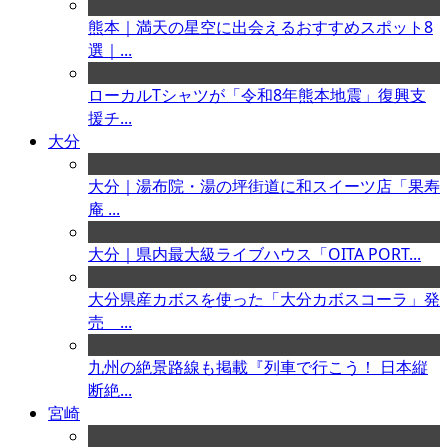
熊本｜満天の星空に出会えるおすすめスポット8
選｜...
ローカルTシャツが「令和8年熊本地震」復興支
援チ...
大分
大分｜湯布院・湯の坪街道に和スイーツ店「果寿
庵 ...
大分｜県内最大級ライブハウス「OITA PORT...
大分県産カボスを使った「大分カボスコーラ」発
売 ...
九州の絶景路線も掲載『列車で行こう！ 日本縦
断絶...
宮崎