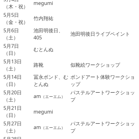
megumi
（木・祝）
5月5日
竹内翔祐
（金・祝）
5月6日
池田明後日、
池田明後日ライブペイント
（土）
405
5月7日
むとんぬ
（日）
5月13日
路靴
似靴絵ワークショップ
（土）
5月14日
冨永ボンド、む
ボンドアート体験ワークショ
（日）
とんぬ
ップ
5月20日
パステルアートワークショッ
am
（エーエム）
（土）
プ
5月21日
megumi
（日）
5月27日
パステルアートワークショッ
am
（エーエム）
（土）
プ