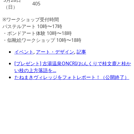
5月28日
405
（日）
※ワークショップ受付時間
パステルアート 10時〜17時
・ボンドアート体験 10時〜18時
・似靴絵ワークショップ 10時〜18時
イベント
,
アート・デザイン
,
記事
[プレゼント] 古湯温泉ONCRI/おんくりで桂文鹿と桂か
い枝の上方落語を...
たねまきヴィレッジをフォトレポート！（公開終了）