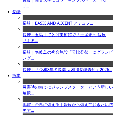
佐賀｜佐賀大学にコワーキングスペース「POP
U...
長崎
長崎｜BASIC AND ACCENT アミュプ...
長崎・五島｜てとば美術館で「土屋未久 個展
『よる...
長崎｜壱岐島の複合施設「天比登都」にグランピ
ング...
長崎｜「令和8年冬巡業 大相撲長崎場所」2026...
熊本
災害時の備えにジャンプスターターという新しい
選択...
地震・台風に備える｜普段から備えておきたい防
災ア...