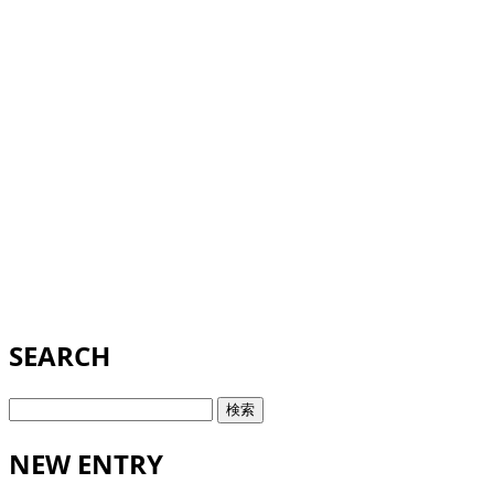
SEARCH
検
索:
NEW ENTRY