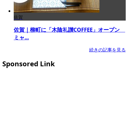
佐賀
佐賀｜柳町に「木陰礼讃COFFEE」オープン
ミャ...
続きの記事を見る
Sponsored Link