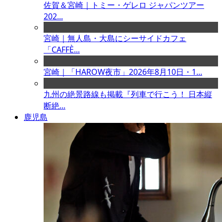
佐賀＆宮崎｜トミー・ゲレロ ジャパンツアー
202...
宮崎｜無人島・大島にシーサイドカフェ
「CAFFÈ...
宮崎｜「HAROW夜市」2026年8月10日・1...
九州の絶景路線も掲載『列車で行こう！ 日本縦
断絶...
鹿児島