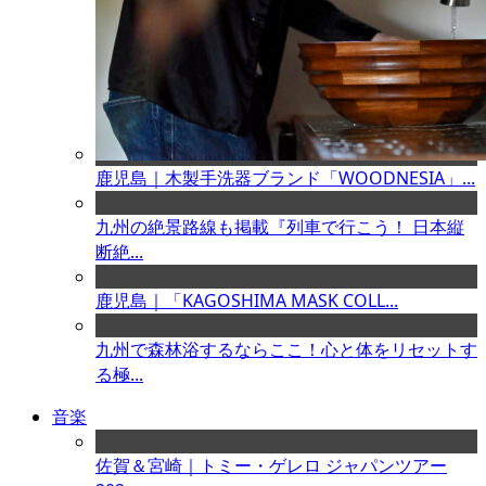
鹿児島｜木製手洗器ブランド「WOODNESIA」...
九州の絶景路線も掲載『列車で行こう！ 日本縦
断絶...
鹿児島｜「KAGOSHIMA MASK COLL...
九州で森林浴するならここ！心と体をリセットす
る極...
音楽
佐賀＆宮崎｜トミー・ゲレロ ジャパンツアー