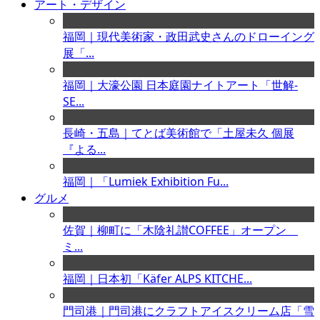
アート・デザイン
福岡｜現代美術家・政田武史さんのドローイング
展「...
福岡｜大濠公園 日本庭園ナイトアート「世解-
SE...
長崎・五島｜てとば美術館で「土屋未久 個展
『よる...
福岡｜「Lumiek Exhibition Fu...
グルメ
佐賀｜柳町に「木陰礼讃COFFEE」オープン
ミ...
福岡｜日本初「Käfer ALPS KITCHE...
門司港｜門司港にクラフトアイスクリーム店「雪