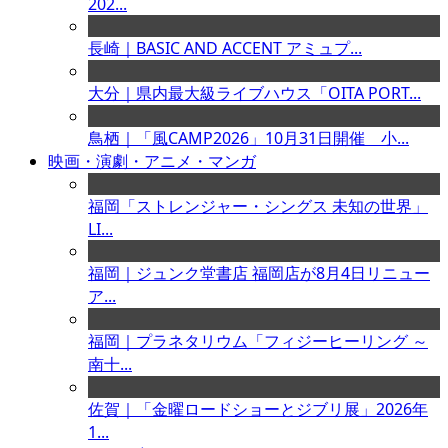
202...
長崎｜BASIC AND ACCENT アミュプ...
大分｜県内最大級ライブハウス「OITA PORT...
鳥栖｜「風CAMP2026」10月31日開催 小...
映画・演劇・アニメ・マンガ
福岡「ストレンジャー・シングス 未知の世界」
LI...
福岡｜ジュンク堂書店 福岡店が8月4日リニュー
ア...
福岡｜プラネタリウム「フィジーヒーリング ～
南十...
佐賀｜「金曜ロードショーとジブリ展」2026年
1...