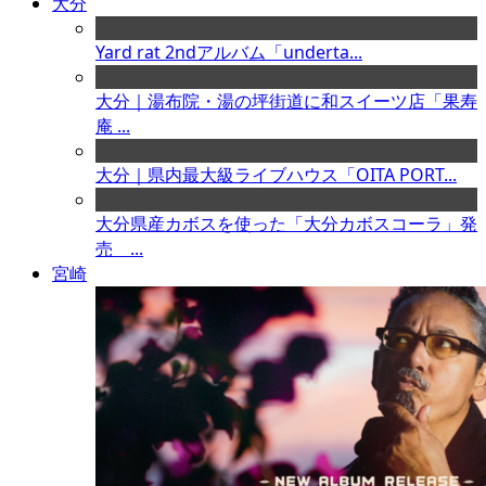
大分
Yard rat 2ndアルバム「underta...
大分｜湯布院・湯の坪街道に和スイーツ店「果寿
庵 ...
大分｜県内最大級ライブハウス「OITA PORT...
大分県産カボスを使った「大分カボスコーラ」発
売 ...
宮崎