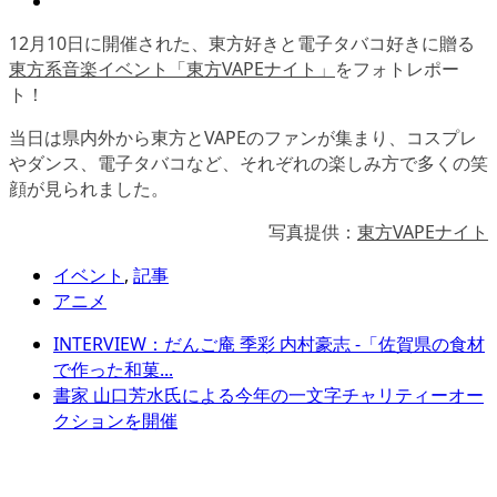
12月10日に開催された、東方好きと電子タバコ好きに贈る
東方系音楽イベント「東方VAPEナイト」
をフォトレポー
ト！
当日は県内外から東方とVAPEのファンが集まり、コスプレ
やダンス、電子タバコなど、それぞれの楽しみ方で多くの笑
顔が見られました。
写真提供：
東方VAPEナイト
イベント
,
記事
アニメ
INTERVIEW：だんご庵 季彩 内村豪志 -「佐賀県の食材
で作った和菓...
書家 山口芳水氏による今年の一文字チャリティーオー
クションを開催