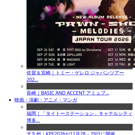
佐賀＆宮崎｜トミー・ゲレロ ジャパンツアー
202...
長崎｜BASIC AND ACCENT アミュプ...
映画・演劇・アニメ・マンガ
福岡｜「タイトーステーション」キャナルシティ
博多...
北九州｜KPF2026が11月28・29日に開催...