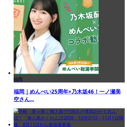
福岡
福岡｜めんべい25周年×乃木坂46！一ノ瀬美
空さん...