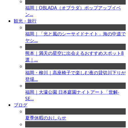
福岡｜OBLADA（オブラダ）ポップアップイベ
ン...
観光・旅行
福岡｜「光と風のシーサイドナイト」海の中道で
ヤシ...
熊本｜満天の星空に出会えるおすすめスポット8
選｜...
福岡・柳川｜高座椅子で楽しむ夜の貸切川下りが
登場...
福岡｜大濠公園 日本庭園ナイトアート「世解-
SE...
ブログ
夏季休暇のおしらせ