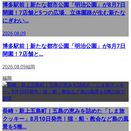
博多駅前｜新たな都市公園「明治公園」が8月7日
開園！7店舗と5つの広場、立体園路が生む新たな
にぎわい...
2026.08.09
博多駅前｜新たな都市公園「明治公園」が8月7日
開園！7店舗と...
2026.08.09
福岡
福岡
長崎・新上五島町｜五島の恵みを詰めた「しま旅
クッキー」8月10日発売！猫・船・教会など島の風
景を5種...