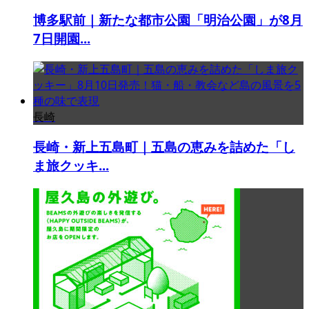
博多駅前｜新たな都市公園「明治公園」が8月
7日開園...
長崎
長崎・新上五島町｜五島の恵みを詰めた「し
ま旅クッキ...