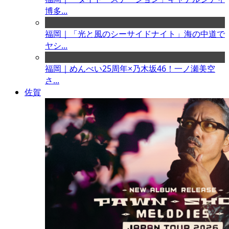
博多...
福岡｜「光と風のシーサイドナイト」海の中道で
ヤシ...
福岡｜めんべい25周年×乃木坂46！一ノ瀬美空
さ...
佐賀