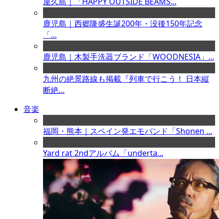
屋久島｜「HAPPY OUTSIDE BEAMS...
鹿児島｜西郷隆盛生誕200年・没後150年記念
「...
鹿児島｜木製手洗器ブランド「WOODNESIA」...
九州の絶景路線も掲載『列車で行こう！ 日本縦
断絶...
音楽
福岡・熊本｜スペイン発エモバンド「Shonen ...
Yard rat 2ndアルバム「underta...