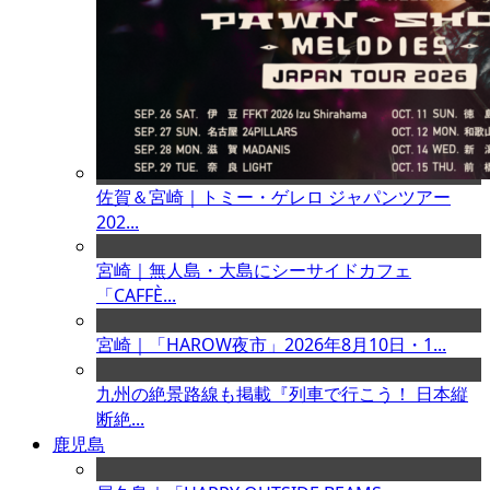
佐賀＆宮崎｜トミー・ゲレロ ジャパンツアー
202...
宮崎｜無人島・大島にシーサイドカフェ
「CAFFÈ...
宮崎｜「HAROW夜市」2026年8月10日・1...
九州の絶景路線も掲載『列車で行こう！ 日本縦
断絶...
鹿児島