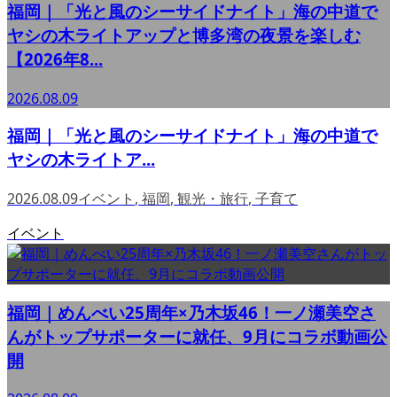
福岡｜「光と風のシーサイドナイト」海の中道で
ヤシの木ライトアップと博多湾の夜景を楽しむ
【2026年8...
2026.08.09
福岡｜「光と風のシーサイドナイト」海の中道で
ヤシの木ライトア...
2026.08.09
イベント
,
福岡
,
観光・旅行
,
子育て
イベント
福岡｜めんべい25周年×乃木坂46！一ノ瀬美空さ
んがトップサポーターに就任、9月にコラボ動画公
開