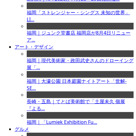
福岡「ストレンジャー・シングス 未知の世界」
LI...
福岡｜ジュンク堂書店 福岡店が8月4日リニュー
ア...
アート・デザイン
福岡｜現代美術家・政田武史さんのドローイング
展「...
福岡｜大濠公園 日本庭園ナイトアート「世解-
SE...
長崎・五島｜てとば美術館で「土屋未久 個展
『よる...
福岡｜「Lumiek Exhibition Fu...
グルメ