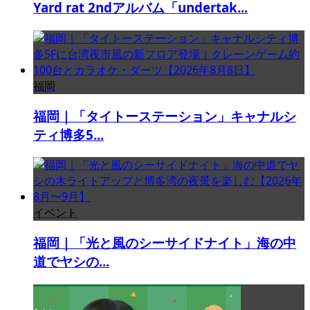
Yard rat 2ndアルバム「undertak...
福岡
福岡｜「タイトーステーション」キャナルシ
ティ博多5...
イベント
福岡｜「光と風のシーサイドナイト」海の中
道でヤシの...