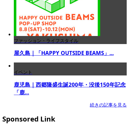
ファッション・ライフスタイル
屋久島｜「HAPPY OUTSIDE BEAMS」...
イベント
鹿児島｜西郷隆盛生誕200年・没後150年記念
「鹿...
続きの記事を見る
Sponsored Link