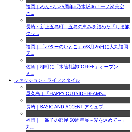
福岡｜めんべい25周年×乃木坂46！一ノ瀬美空
さ...
長崎・新上五島町｜五島の恵みを詰めた「しま旅
クッ...
福岡｜「バターのいとこ」が8月26日に大丸福岡
天...
佐賀｜柳町に「木陰礼讃COFFEE」オープン
ミ...
ファッション・ライフスタイル
屋久島｜「HAPPY OUTSIDE BEAMS...
長崎｜BASIC AND ACCENT アミュプ...
福岡｜「徹子の部屋 50周年展～愛を込めて～」
九...