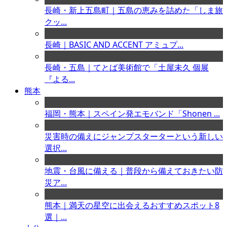
長崎・新上五島町｜五島の恵みを詰めた「しま旅
クッ...
長崎｜BASIC AND ACCENT アミュプ...
長崎・五島｜てとば美術館で「土屋未久 個展
『よる...
熊本
福岡・熊本｜スペイン発エモバンド「Shonen ...
災害時の備えにジャンプスターターという新しい
選択...
地震・台風に備える｜普段から備えておきたい防
災ア...
熊本｜満天の星空に出会えるおすすめスポット8
選｜...