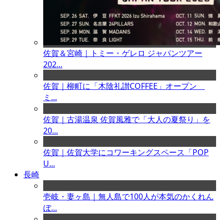
佐賀＆宮崎｜トミー・ゲレロ ジャパンツアー
202...
佐賀｜柳町に「木陰礼讃COFFEE」オープン
ミ...
佐賀｜古湯温泉 佐賀風雅で「大人の夏祭り」を
20...
佐賀｜佐賀大学にコワーキングスペース「POP
U...
長崎
壱岐・妻ヶ島｜無人島で100人が本気のかくれん
ぼ...