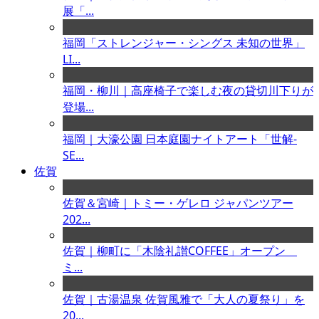
展「...
福岡「ストレンジャー・シングス 未知の世界」
LI...
福岡・柳川｜高座椅子で楽しむ夜の貸切川下りが
登場...
福岡｜大濠公園 日本庭園ナイトアート「世解-
SE...
佐賀
佐賀＆宮崎｜トミー・ゲレロ ジャパンツアー
202...
佐賀｜柳町に「木陰礼讃COFFEE」オープン
ミ...
佐賀｜古湯温泉 佐賀風雅で「大人の夏祭り」を
20...