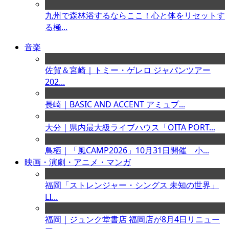
九州で森林浴するならここ！心と体をリセットす
る極...
音楽
佐賀＆宮崎｜トミー・ゲレロ ジャパンツアー
202...
長崎｜BASIC AND ACCENT アミュプ...
大分｜県内最大級ライブハウス「OITA PORT...
鳥栖｜「風CAMP2026」10月31日開催 小...
映画・演劇・アニメ・マンガ
福岡「ストレンジャー・シングス 未知の世界」
LI...
福岡｜ジュンク堂書店 福岡店が8月4日リニュー