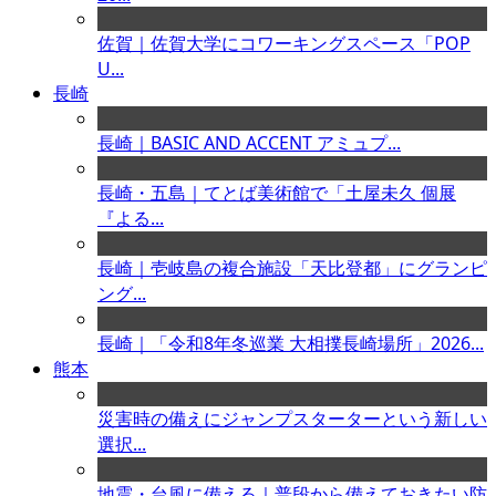
佐賀｜佐賀大学にコワーキングスペース「POP
U...
長崎
長崎｜BASIC AND ACCENT アミュプ...
長崎・五島｜てとば美術館で「土屋未久 個展
『よる...
長崎｜壱岐島の複合施設「天比登都」にグランピ
ング...
長崎｜「令和8年冬巡業 大相撲長崎場所」2026...
熊本
災害時の備えにジャンプスターターという新しい
選択...
地震・台風に備える｜普段から備えておきたい防