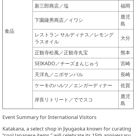
新三郎商店／塩
福岡
鹿児
下園薩男商店／イワシ
島
食品
レストラン サルディナス／レモング
大分
ラスオイル
正観寺松風／正観寺丸宝
熊本
SEIKADO／チーズまんじゅう
宮崎
天洋丸／ニボサンバル
長崎
ケーキのハルツ／エンガーディナー
佐賀
鹿児
岸良リトリート／ででスコ
島
Event Summary for International Visitors
Katakana, a select shop in Jiyugaoka known for curating
“cool Japanese items,” will celebrate its 15th anniversary