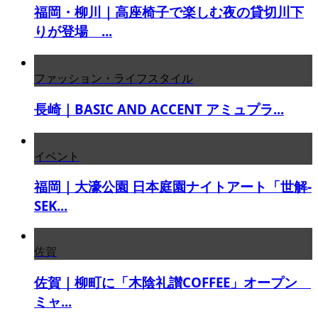
福岡・柳川｜高座椅子で楽しむ夜の貸切川下
りが登場 ...
ファッション・ライフスタイル
長崎｜BASIC AND ACCENT アミュプラ...
イベント
福岡｜大濠公園 日本庭園ナイトアート「世解-
SEK...
佐賀
佐賀｜柳町に「木陰礼讃COFFEE」オープン
ミャ...