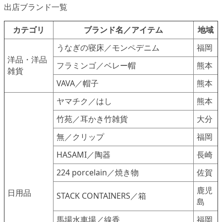
出店ブランド一覧
カテゴリ
ブランド名／アイテム
地域
うなぎの寝床／モンペデニム
福岡
洋品・洋品
フラミンゴ／ベレー帽
熊本
雑貨
VAVA／帽子
熊本
ヤマチク／はし
熊本
竹苑／耳かき竹雑貨
大分
無／クリップ
福岡
HASAMI／陶器
長崎
224 porcelain／焼き物
佐賀
鹿児
日用品
STACK CONTAINERS／箱
島
馬場水車場／線香
福岡