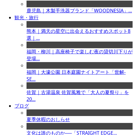
鹿児島｜木製手洗器ブランド「WOODNESIA」...
観光・旅行
熊本｜満天の星空に出会えるおすすめスポット8
選｜...
福岡・柳川｜高座椅子で楽しむ夜の貸切川下りが
登場...
福岡｜大濠公園 日本庭園ナイトアート「世解-
SE...
佐賀｜古湯温泉 佐賀風雅で「大人の夏祭り」を
20...
ブログ
夏季休暇のおしらせ
文化は誰のものか──「STRAIGHT EDGE...