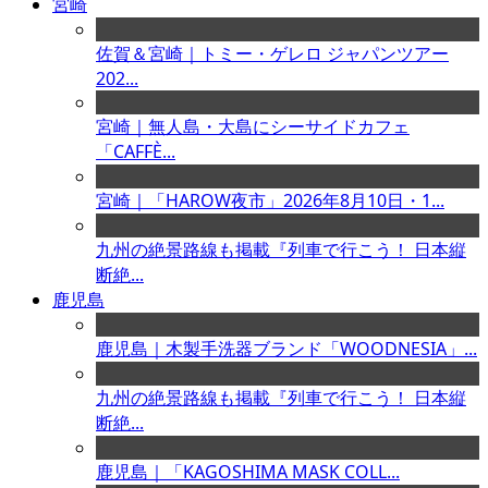
宮崎
佐賀＆宮崎｜トミー・ゲレロ ジャパンツアー
202...
宮崎｜無人島・大島にシーサイドカフェ
「CAFFÈ...
宮崎｜「HAROW夜市」2026年8月10日・1...
九州の絶景路線も掲載『列車で行こう！ 日本縦
断絶...
鹿児島
鹿児島｜木製手洗器ブランド「WOODNESIA」...
九州の絶景路線も掲載『列車で行こう！ 日本縦
断絶...
鹿児島｜「KAGOSHIMA MASK COLL...