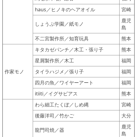
haus／ヒノキのヘアオイル
宮崎
鹿児
しょうぶ学園／紙モノ
島
不二宮製作所／知育玩具
熊本
キタカゼパンチ／木工・張り子
熊本
星屑製作所／木工
福岡
作家モノ
タイラハジメ／張り子
福岡
四月の魚／ワイヤーアート
福岡
itiiti／イグサピアス
熊本
わら細工たくぼ／しめ縄
宮崎
後藤洋司／竹かご
大分
鹿児
龍門司焼／器
島