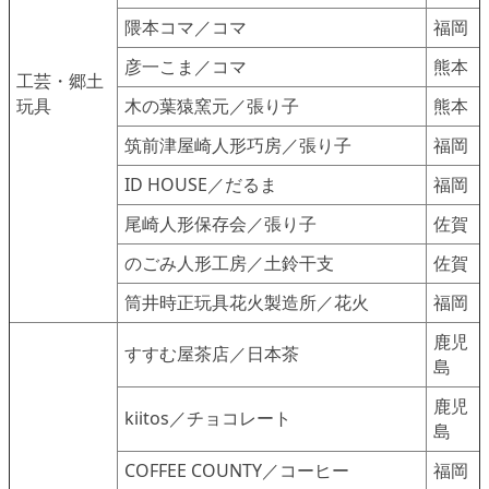
隈本コマ／コマ
福岡
彦一こま／コマ
熊本
工芸・郷土
玩具
木の葉猿窯元／張り子
熊本
筑前津屋崎人形巧房／張り子
福岡
ID HOUSE／だるま
福岡
尾崎人形保存会／張り子
佐賀
のごみ人形工房／土鈴干支
佐賀
筒井時正玩具花火製造所／花火
福岡
鹿児
すすむ屋茶店／日本茶
島
鹿児
kiitos／チョコレート
島
COFFEE COUNTY／コーヒー
福岡