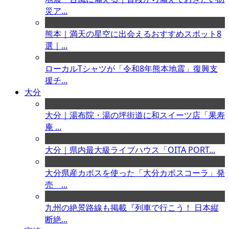
災ア...
熊本｜満天の星空に出会えるおすすめスポット8
選｜...
ローカルTシャツが「令和8年熊本地震」復興支
援チ...
大分
大分｜湯布院・湯の坪街道に和スイーツ店「果寿
庵 ...
大分｜県内最大級ライブハウス「OITA PORT...
大分県産カボスを使った「大分カボスコーラ」発
売 ...
九州の絶景路線も掲載『列車で行こう！ 日本縦
断絶...