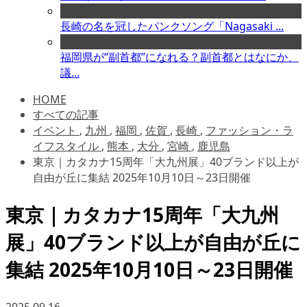
長崎の名を冠したパンクソング「Nagasaki ...
福岡県が“副首都”になれる？副首都とはなにか、
議...
HOME
すべての記事
イベント
,
九州
,
福岡
,
佐賀
,
長崎
,
ファッション・ラ
イフスタイル
,
熊本
,
大分
,
宮崎
,
鹿児島
東京｜カタカナ15周年「大九州展」40ブランド以上が
自由が丘に集結 2025年10月10日～23日開催
東京｜カタカナ15周年「大九州
展」40ブランド以上が自由が丘に
集結 2025年10月10日～23日開催