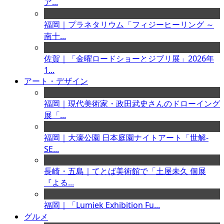
ア...
福岡｜プラネタリウム「フィジーヒーリング ～
南十...
佐賀｜「金曜ロードショーとジブリ展」2026年
1...
アート・デザイン
福岡｜現代美術家・政田武史さんのドローイング
展「...
福岡｜大濠公園 日本庭園ナイトアート「世解-
SE...
長崎・五島｜てとば美術館で「土屋未久 個展
『よる...
福岡｜「Lumiek Exhibition Fu...
グルメ