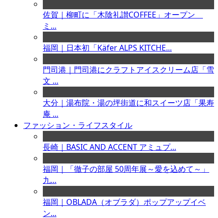
佐賀｜柳町に「木陰礼讃COFFEE」オープン
ミ...
福岡｜日本初「Käfer ALPS KITCHE...
門司港｜門司港にクラフトアイスクリーム店「雪
文 ...
大分｜湯布院・湯の坪街道に和スイーツ店「果寿
庵 ...
ファッション・ライフスタイル
長崎｜BASIC AND ACCENT アミュプ...
福岡｜「徹子の部屋 50周年展～愛を込めて～」
九...
福岡｜OBLADA（オブラダ）ポップアップイベ
ン...