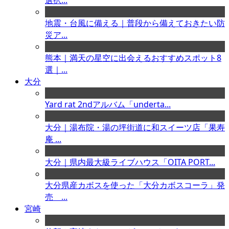
選択...
地震・台風に備える｜普段から備えておきたい防
災ア...
熊本｜満天の星空に出会えるおすすめスポット8
選｜...
大分
Yard rat 2ndアルバム「underta...
大分｜湯布院・湯の坪街道に和スイーツ店「果寿
庵 ...
大分｜県内最大級ライブハウス「OITA PORT...
大分県産カボスを使った「大分カボスコーラ」発
売 ...
宮崎