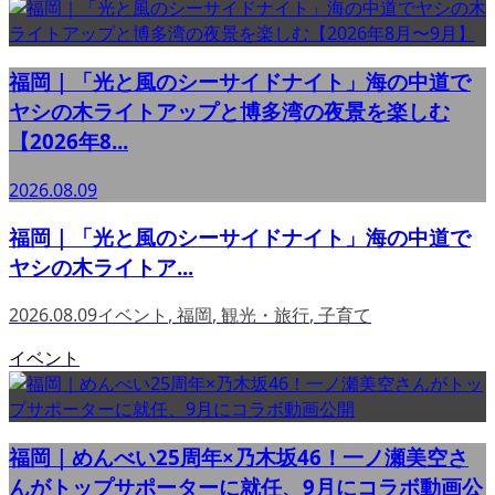
福岡｜「光と風のシーサイドナイト」海の中道で
ヤシの木ライトアップと博多湾の夜景を楽しむ
【2026年8...
2026.08.09
福岡｜「光と風のシーサイドナイト」海の中道で
ヤシの木ライトア...
2026.08.09
イベント
,
福岡
,
観光・旅行
,
子育て
イベント
福岡｜めんべい25周年×乃木坂46！一ノ瀬美空さ
んがトップサポーターに就任、9月にコラボ動画公