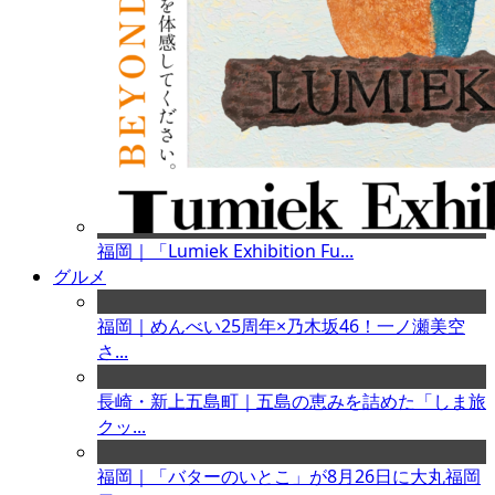
福岡｜「Lumiek Exhibition Fu...
グルメ
福岡｜めんべい25周年×乃木坂46！一ノ瀬美空
さ...
長崎・新上五島町｜五島の恵みを詰めた「しま旅
クッ...
福岡｜「バターのいとこ」が8月26日に大丸福岡