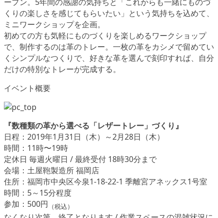
ープン。5年間の感謝の気持ちと「これからも一緒にものづ
くりの楽しさを感じてもらいたい」という気持ちを込めて、
ミニワークショップを企画。
初めての方も気軽にものづくりを楽しめるワークショップ
で、制作するのは革のトレー。一枚の革をカシメで留めてい
くシンプルなつくりで、好きな革を選んで刻印すれば、自分
だけの特別なトレーが完成する。
イベント概要
『数種類の革から選べる「レザートレー」づくり』
日程：2019年1月31日（木）～2月28日（木）
時間：11時〜19時
定休日 毎週火曜日 / 最終受付 18時30分まで
会場：土屋鞄製造所 福岡店
住所：福岡市中央区今泉1-18-22-1 季離宮アネックス1号室
時間：5～15分程度
参加：500円
（税込）
なくなり次第、終了となります / 作業スペースの混雑状況に