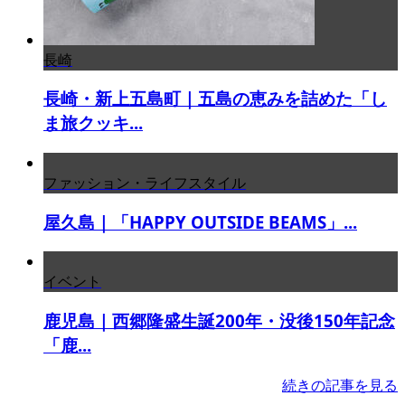
長崎
長崎・新上五島町｜五島の恵みを詰めた「し
ま旅クッキ...
ファッション・ライフスタイル
屋久島｜「HAPPY OUTSIDE BEAMS」...
イベント
鹿児島｜西郷隆盛生誕200年・没後150年記念
「鹿...
続きの記事を見る