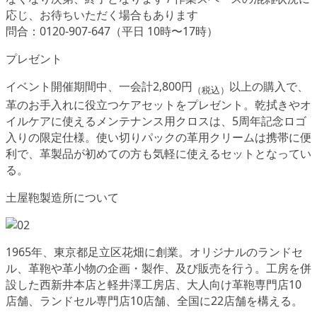
応じ、お待ちいただく場合もあります
問合：0120-907-647（平日 10時〜17時）
プレゼント
イベント開催期間中、一会計2,800円
以上の購入で、
（税込）
革のお手入れに役立つケアセットをプレゼント。乾拭きやオ
イルケアに使えるメンテナンス用クロスは、5周年記念ロゴ
入りの限定仕様。使い切りパックの革用クリームは携帯に便
利で、革製品が初めての方も気軽に使えるセットとなってい
る。
土屋鞄製造所について
1965年、東京都足立区花畑に創業。オリジナルのランドセ
ル、革鞄や革小物の企画・製作、及び販売を行う。工房を併
設した西新井本店と軽井澤工房店、大人向け革鞄専門店10
店舗、ランドセル専門店10店舗、全国に22店舗を構える。