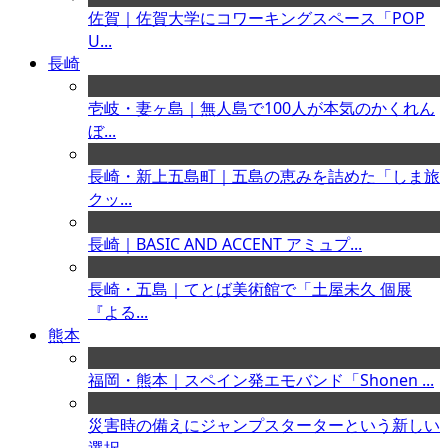
佐賀｜佐賀大学にコワーキングスペース「POP
U...
長崎
壱岐・妻ヶ島｜無人島で100人が本気のかくれん
ぼ...
長崎・新上五島町｜五島の恵みを詰めた「しま旅
クッ...
長崎｜BASIC AND ACCENT アミュプ...
長崎・五島｜てとば美術館で「土屋未久 個展
『よる...
熊本
福岡・熊本｜スペイン発エモバンド「Shonen ...
災害時の備えにジャンプスターターという新しい