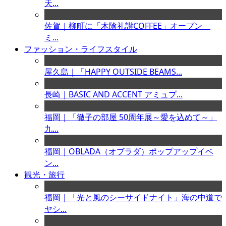
天...
佐賀｜柳町に「木陰礼讃COFFEE」オープン
ミ...
ファッション・ライフスタイル
屋久島｜「HAPPY OUTSIDE BEAMS...
長崎｜BASIC AND ACCENT アミュプ...
福岡｜「徹子の部屋 50周年展～愛を込めて～」
九...
福岡｜OBLADA（オブラダ）ポップアップイベ
ン...
観光・旅行
福岡｜「光と風のシーサイドナイト」海の中道で
ヤシ...