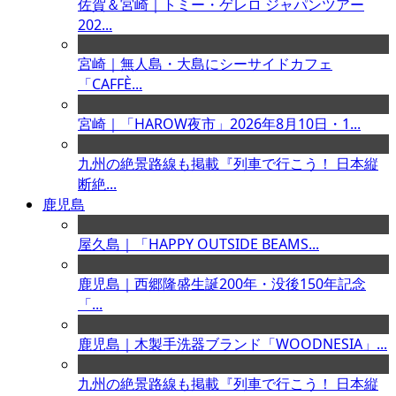
佐賀＆宮崎｜トミー・ゲレロ ジャパンツアー
202...
宮崎｜無人島・大島にシーサイドカフェ
「CAFFÈ...
宮崎｜「HAROW夜市」2026年8月10日・1...
九州の絶景路線も掲載『列車で行こう！ 日本縦
断絶...
鹿児島
屋久島｜「HAPPY OUTSIDE BEAMS...
鹿児島｜西郷隆盛生誕200年・没後150年記念
「...
鹿児島｜木製手洗器ブランド「WOODNESIA」...
九州の絶景路線も掲載『列車で行こう！ 日本縦