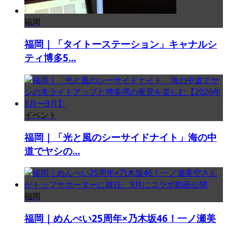
福岡
福岡｜「タイトーステーション」キャナルシ
ティ博多5...
イベント
福岡｜「光と風のシーサイドナイト」海の中
道でヤシの...
福岡
福岡｜めんべい25周年×乃木坂46！一ノ瀬美