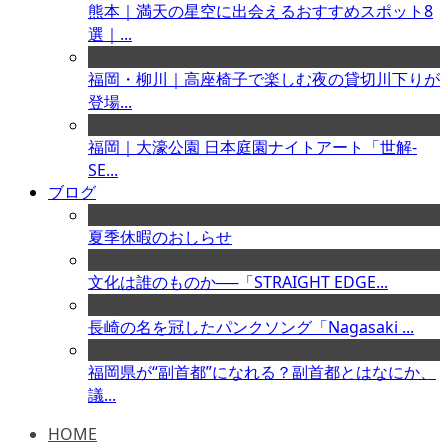
熊本｜満天の星空に出会えるおすすめスポット8
選｜...
福岡・柳川｜高座椅子で楽しむ夜の貸切川下りが
登場...
福岡｜大濠公園 日本庭園ナイトアート「世解-
SE...
ブログ
夏季休暇のおしらせ
文化は誰のものか──「STRAIGHT EDGE...
長崎の名を冠したパンクソング「Nagasaki ...
福岡県が“副首都”になれる？副首都とはなにか、
議...
HOME