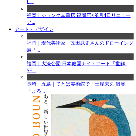
LI...
福岡｜ジュンク堂書店 福岡店が8月4日リニュー
ア...
アート・デザイン
福岡｜現代美術家・政田武史さんのドローイング
展「...
福岡｜大濠公園 日本庭園ナイトアート「世解-
SE...
長崎・五島｜てとば美術館で「土屋未久 個展
『よる...