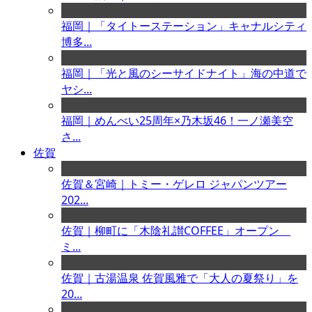
福岡｜「タイトーステーション」キャナルシティ
博多...
福岡｜「光と風のシーサイドナイト」海の中道で
ヤシ...
福岡｜めんべい25周年×乃木坂46！一ノ瀬美空
さ...
佐賀
佐賀＆宮崎｜トミー・ゲレロ ジャパンツアー
202...
佐賀｜柳町に「木陰礼讃COFFEE」オープン
ミ...
佐賀｜古湯温泉 佐賀風雅で「大人の夏祭り」を
20...