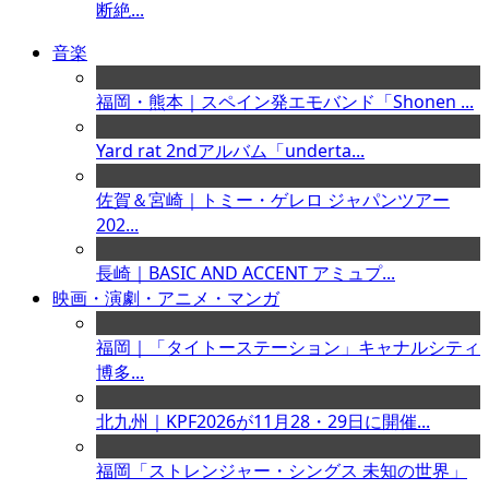
断絶...
音楽
福岡・熊本｜スペイン発エモバンド「Shonen ...
Yard rat 2ndアルバム「underta...
佐賀＆宮崎｜トミー・ゲレロ ジャパンツアー
202...
長崎｜BASIC AND ACCENT アミュプ...
映画・演劇・アニメ・マンガ
福岡｜「タイトーステーション」キャナルシティ
博多...
北九州｜KPF2026が11月28・29日に開催...
福岡「ストレンジャー・シングス 未知の世界」