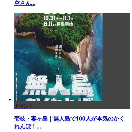
空さん...
イベント
壱岐・妻ヶ島｜無人島で100人が本気のかく
れんぼ！...