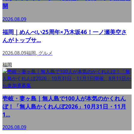
開
2026.08.09
福岡｜めんべい25周年×乃木坂46！一ノ瀬美空さ
んがトップサ...
2026.08.09
福岡
,
グルメ
福岡
壱岐・妻ヶ島｜無人島で100人が本気のかくれん
ぼ！「無人島かくれんぼ2026」10月31日・11月
1...
2026.08.09