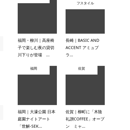
フスタイル
福岡・柳川｜高座椅
長崎｜BASIC AND
子で楽しむ夜の貸切
ACCENT アミュプ
川下りが登場 ...
ラ...
福岡
佐賀
福岡｜大濠公園 日本
佐賀｜柳町に「木陰
庭園ナイトアート
礼讃COFFEE」オープ
「世解-SEK...
ン ミャ...