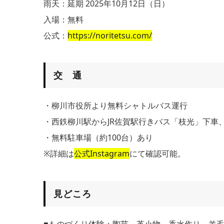
雨天：延期 2025年10月12日（日）
入場：無料
公式：
https://noritetsu.com/
交 通
・柳川市役所より無料シャトルバス運行
・西鉄柳川駅からJR佐賀駅行きバス「枝光」下車
・無料駐車場（約100台）あり
※詳細は
公式Instagram
にて確認可能。
見どころ
■ものづくり体験：陶芸、革小物、香水作り、羊