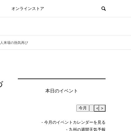
オンラインストア
0人来場の熱気再び
づ
本日のイベント
今月
Skip Calendar
<
>
- 今月のイベントカレンダーを見る
- 九州の週間天気予報