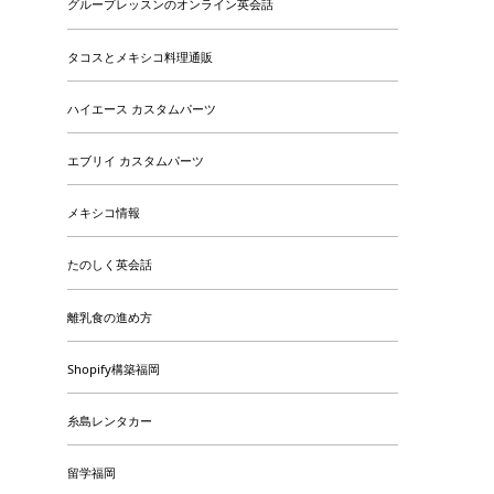
グループレッスンのオンライン英会話
タコスとメキシコ料理通販
ハイエース カスタムパーツ
エブリイ カスタムパーツ
メキシコ情報
たのしく英会話
離乳食の進め方
Shopify構築福岡
糸島レンタカー
留学福岡