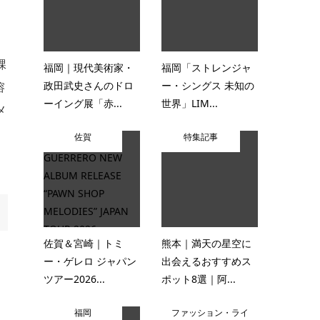
課
福岡｜現代美術家・
福岡「ストレンジャ
政田武史さんのドロ
ー・シングス 未知の
溶
ーイング展「赤...
世界」LIM...
メ
佐賀
特集記事
佐賀＆宮崎｜トミ
熊本｜満天の星空に
ー・ゲレロ ジャパン
出会えるおすすめス
ツアー2026...
ポット8選｜阿...
福岡
ファッション・ライ