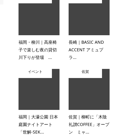
福岡・柳川｜高座椅
長崎｜BASIC AND
子で楽しむ夜の貸切
ACCENT アミュプ
川下りが登場 ...
ラ...
イベント
佐賀
福岡｜大濠公園 日本
佐賀｜柳町に「木陰
庭園ナイトアート
礼讃COFFEE」オープ
「世解-SEK...
ン ミャ...