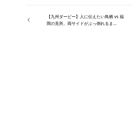
【九州ダービー】人に伝えたい鳥栖 vs 福
岡の見所。両サイドがぶっ倒れるま...