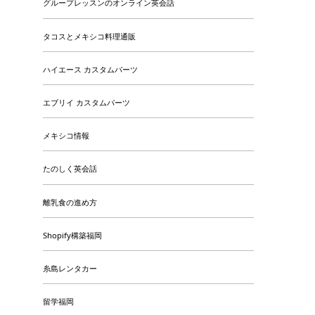
グループレッスンのオンライン英会話
タコスとメキシコ料理通販
ハイエース カスタムパーツ
エブリイ カスタムパーツ
メキシコ情報
たのしく英会話
離乳食の進め方
Shopify構築福岡
糸島レンタカー
留学福岡