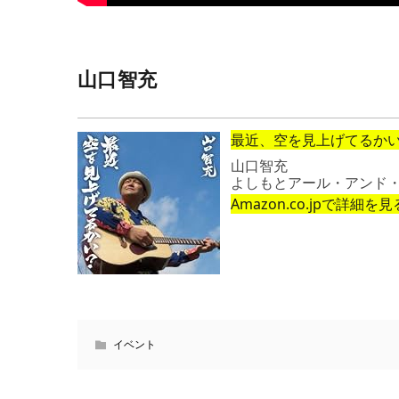
山口智充
最近、空を見上げてるかい
山口智充
よしもとアール・アンド
Amazon.co.jpで詳細を見
イベント