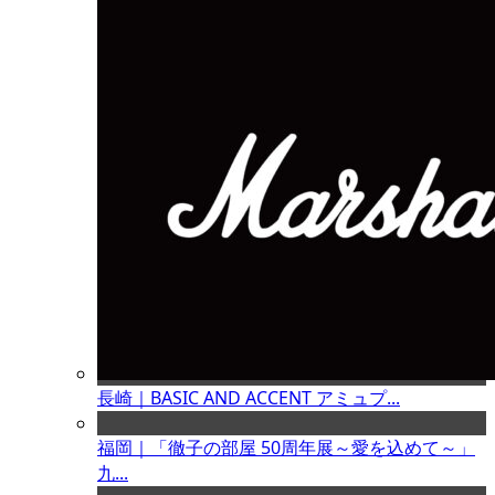
長崎｜BASIC AND ACCENT アミュプ...
福岡｜「徹子の部屋 50周年展～愛を込めて～」
九...