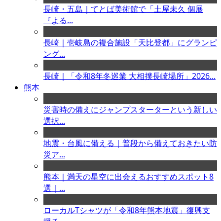
長崎・五島｜てとば美術館で「土屋未久 個展
『よる...
長崎｜壱岐島の複合施設「天比登都」にグランピ
ング...
長崎｜「令和8年冬巡業 大相撲長崎場所」2026...
熊本
災害時の備えにジャンプスターターという新しい
選択...
地震・台風に備える｜普段から備えておきたい防
災ア...
熊本｜満天の星空に出会えるおすすめスポット8
選｜...
ローカルTシャツが「令和8年熊本地震」復興支