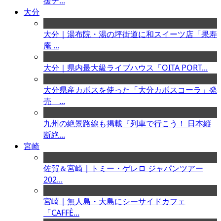
援チ...
大分
大分｜湯布院・湯の坪街道に和スイーツ店「果寿
庵 ...
大分｜県内最大級ライブハウス「OITA PORT...
大分県産カボスを使った「大分カボスコーラ」発
売 ...
九州の絶景路線も掲載『列車で行こう！ 日本縦
断絶...
宮崎
佐賀＆宮崎｜トミー・ゲレロ ジャパンツアー
202...
宮崎｜無人島・大島にシーサイドカフェ
「CAFFÈ...