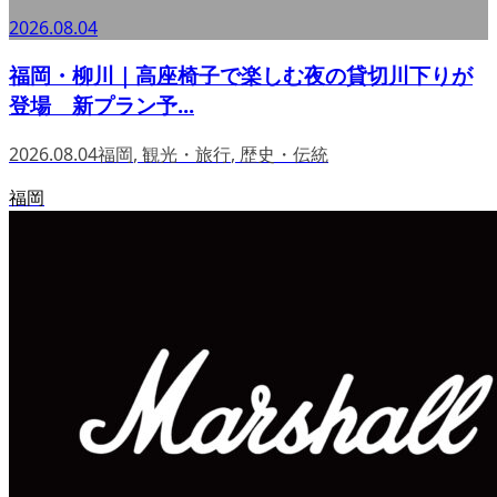
2026.08.04
福岡・柳川｜高座椅子で楽しむ夜の貸切川下りが
登場 新プラン予...
2026.08.04
福岡
,
観光・旅行
,
歴史・伝統
福岡