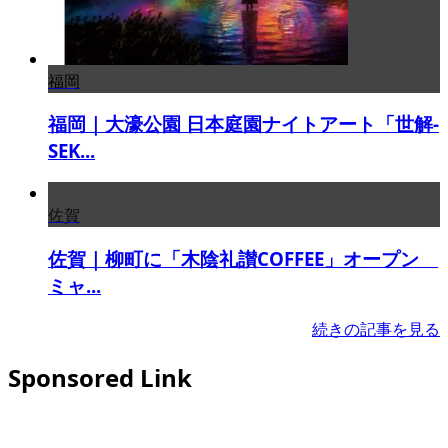
福岡
福岡｜大濠公園 日本庭園ナイトアート「世解-
SEK...
佐賀
佐賀｜柳町に「木陰礼讃COFFEE」オープン
ミャ...
続きの記事を見る
Sponsored Link