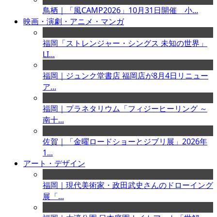
鳥栖｜「風CAMP2026」10月31日開催 小...
映画・演劇・アニメ・マンガ
福岡「ストレンジャー・シングス 未知の世界」
LI...
福岡｜ジュンク堂書店 福岡店が8月4日リニュー
ア...
福岡｜プラネタリウム「フィジーヒーリング ～
南十...
佐賀｜「金曜ロードショーとジブリ展」2026年
1...
アート・デザイン
福岡｜現代美術家・政田武史さんのドローイング
展「...