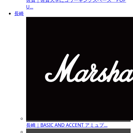
佐賀｜佐賀大学にコワーキングスペース「POP
U...
長崎
長崎｜BASIC AND ACCENT アミュプ...