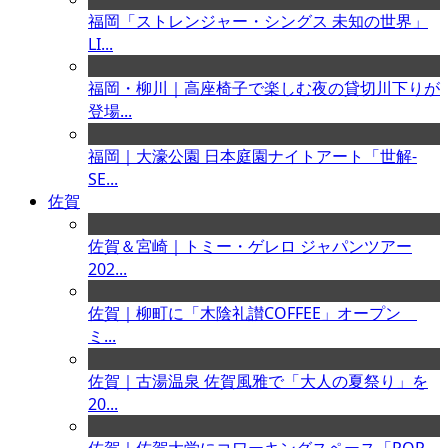
福岡「ストレンジャー・シングス 未知の世界」
LI...
福岡・柳川｜高座椅子で楽しむ夜の貸切川下りが
登場...
福岡｜大濠公園 日本庭園ナイトアート「世解-
SE...
佐賀
佐賀＆宮崎｜トミー・ゲレロ ジャパンツアー
202...
佐賀｜柳町に「木陰礼讃COFFEE」オープン
ミ...
佐賀｜古湯温泉 佐賀風雅で「大人の夏祭り」を
20...