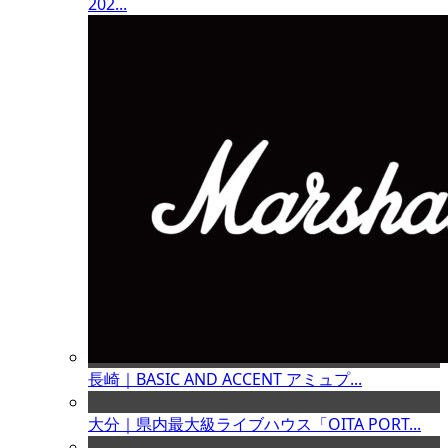
202...
長崎｜BASIC AND ACCENT アミュプ...
大分｜県内最大級ライブハウス「OITA PORT...