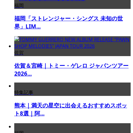
福岡
福岡「ストレンジャー・シングス 未知の世
界」LIM...
佐賀
佐賀＆宮崎｜トミー・ゲレロ ジャパンツアー
2026...
特集記事
熊本｜満天の星空に出会えるおすすめスポッ
ト8選｜阿...
福岡