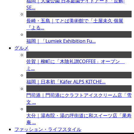
福岡｜大濠公園 日本庭園ナイトアート「世解-
SE...
長崎・五島｜てとば美術館で「土屋未久 個展
『よる...
福岡｜「Lumiek Exhibition Fu...
グルメ
佐賀｜柳町に「木陰礼讃COFFEE」オープン
ミ...
福岡｜日本初「Käfer ALPS KITCHE...
門司港｜門司港にクラフトアイスクリーム店「雪
文 ...
大分｜湯布院・湯の坪街道に和スイーツ店「果寿
庵 ...
ファッション・ライフスタイル