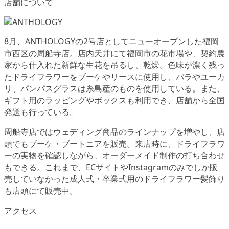
店舗について
8月、ANTHOLOGYの2号店としてニューオープンした福岡
市西区の周船寺店。店内天井にて福岡市の花市場や、契約農
家から仕入れた新鮮な生花を吊るし、乾燥。色味が濃く残っ
たドライフラワーをブーケやリースに使用し、バラやユーカ
リ、パンパスグラスは糸島産のものを使用している。また、
ギフト用のラッピングやボックスも利用でき、店舗から全国
発送も行っている。
周船寺店ではウェディング商品のラインナップを増やし、店
頭でもブーケ・ブートニアを販売。来店時に、ドライフラワ
ーの実物を確認しながら、オーダーメイド制作の打ち合わせ
もできる。これまで、ECサイトやInstagramのみでしか販
売していなかった成人式・卒業式用のドライフラワー髪飾り
も店頭にて販売中。
アクセス