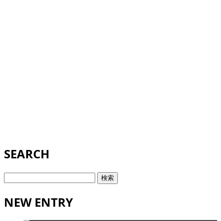
SEARCH
検
索:
NEW ENTRY