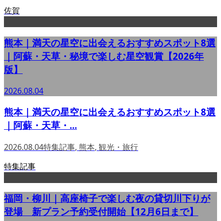
佐賀
熊本｜満天の星空に出会えるおすすめスポット8選
｜阿蘇・天草・秘境で楽しむ星空観賞【2026年
版】
2026.08.04
熊本｜満天の星空に出会えるおすすめスポット8選
｜阿蘇・天草・...
2026.08.04
特集記事
,
熊本
,
観光・旅行
特集記事
福岡・柳川｜高座椅子で楽しむ夜の貸切川下りが
登場 新プラン予約受付開始【12月6日まで】