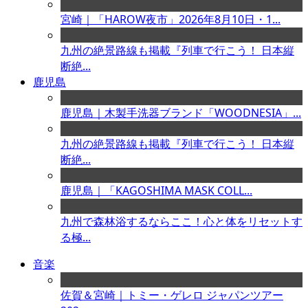
宮崎｜「HAROW夜市」2026年8月10日・1...
九州の絶景路線も掲載『列車で行こう！ 日本縦
断絶...
鹿児島
鹿児島｜木製手洗器ブランド「WOODNESIA」...
九州の絶景路線も掲載『列車で行こう！ 日本縦
断絶...
鹿児島｜「KAGOSHIMA MASK COLL...
九州で森林浴するならここ！心と体をリセットす
る極...
音楽
佐賀＆宮崎｜トミー・ゲレロ ジャパンツアー