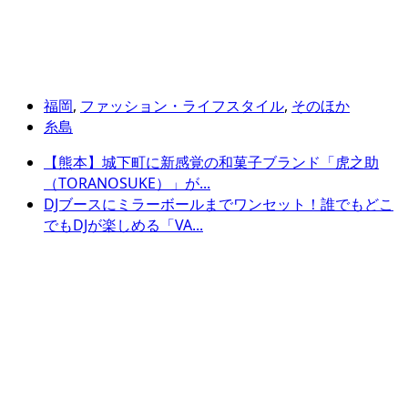
福岡
,
ファッション・ライフスタイル
,
そのほか
糸島
【熊本】城下町に新感覚の和菓子ブランド「虎之助
（TORANOSUKE）」が...
DJブースにミラーボールまでワンセット！誰でもどこ
でもDJが楽しめる「VA...