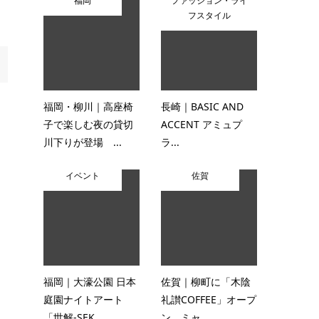
福岡
ファッション・ライ
フスタイル
福岡・柳川｜高座椅
長崎｜BASIC AND
子で楽しむ夜の貸切
ACCENT アミュプ
川下りが登場 ...
ラ...
イベント
佐賀
福岡｜大濠公園 日本
佐賀｜柳町に「木陰
庭園ナイトアート
礼讃COFFEE」オープ
「世解-SEK...
ン ミャ...