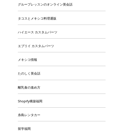
グループレッスンのオンライン英会話
タコスとメキシコ料理通販
ハイエース カスタムパーツ
エブリイ カスタムパーツ
メキシコ情報
たのしく英会話
離乳食の進め方
Shopify構築福岡
糸島レンタカー
留学福岡