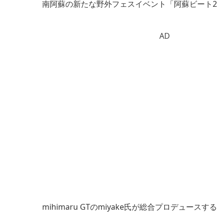
南阿蘇の新たな野外フェスイベント「阿蘇ビート20
AD
mihimaru GTのmiyake氏が総合プロデュー