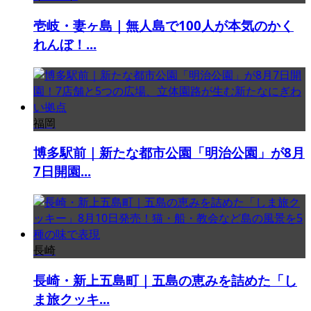
壱岐・妻ヶ島｜無人島で100人が本気のかく
れんぼ！...
福岡
博多駅前｜新たな都市公園「明治公園」が8月
7日開園...
長崎
長崎・新上五島町｜五島の恵みを詰めた「し
ま旅クッキ...