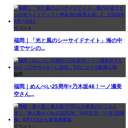
イベント
福岡｜「光と風のシーサイドナイト」海の中
道でヤシの...
福岡
福岡｜めんべい25周年×乃木坂46！一ノ瀬美
空さん...
イベント