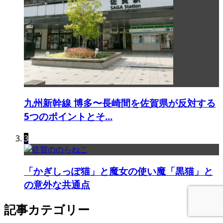
九州新幹線 博多〜長崎間を佐賀県が反対する
5つのポイントとそ...
3
「かぎしっぽ猫」と魔女の使い魔「黒猫」と
の意外な共通点
記事カテゴリー