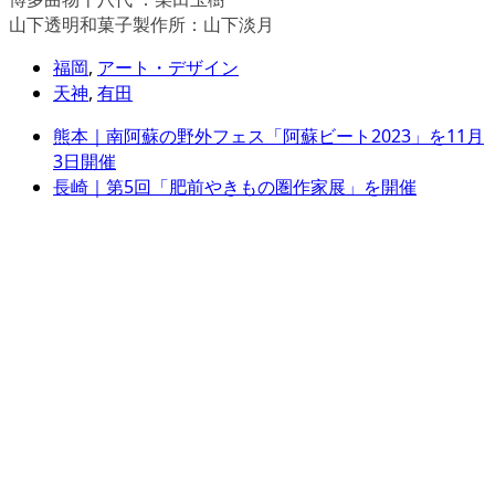
山下透明和菓子製作所：山下淡月
福岡
,
アート・デザイン
天神
,
有田
熊本｜南阿蘇の野外フェス「阿蘇ビート2023」を11月
3日開催
長崎｜第5回「肥前やきもの圏作家展」を開催