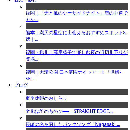
福岡｜「光と風のシーサイドナイト」海の中道で
ヤシ...
熊本｜満天の星空に出会えるおすすめスポット8
選｜...
福岡・柳川｜高座椅子で楽しむ夜の貸切川下りが
登場...
福岡｜大濠公園 日本庭園ナイトアート「世解-
SE...
ブログ
夏季休暇のおしらせ
文化は誰のものか──「STRAIGHT EDGE...
長崎の名を冠したパンクソング「Nagasaki ...