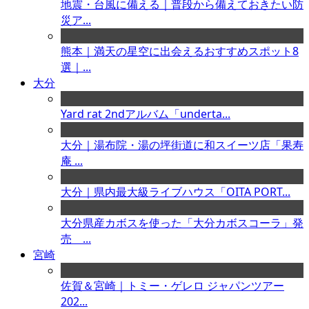
地震・台風に備える｜普段から備えておきたい防
災ア...
熊本｜満天の星空に出会えるおすすめスポット8
選｜...
大分
Yard rat 2ndアルバム「underta...
大分｜湯布院・湯の坪街道に和スイーツ店「果寿
庵 ...
大分｜県内最大級ライブハウス「OITA PORT...
大分県産カボスを使った「大分カボスコーラ」発
売 ...
宮崎
佐賀＆宮崎｜トミー・ゲレロ ジャパンツアー
202...