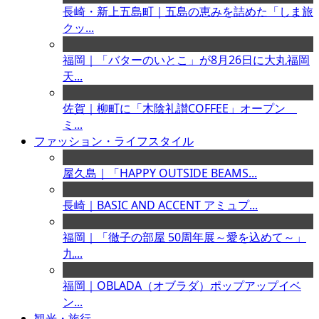
長崎・新上五島町｜五島の恵みを詰めた「しま旅
クッ...
福岡｜「バターのいとこ」が8月26日に大丸福岡
天...
佐賀｜柳町に「木陰礼讃COFFEE」オープン
ミ...
ファッション・ライフスタイル
屋久島｜「HAPPY OUTSIDE BEAMS...
長崎｜BASIC AND ACCENT アミュプ...
福岡｜「徹子の部屋 50周年展～愛を込めて～」
九...
福岡｜OBLADA（オブラダ）ポップアップイベ
ン...
観光・旅行