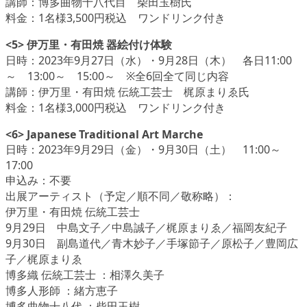
講師：博多曲物十八代目 柴田玉樹氏
料金：1名様3,500円税込 ワンドリンク付き
<5> 伊万里・有田焼 器絵付け体験
日時：2023年9月27日（水）・9月28日（木） 各日11:00
～ 13:00～ 15:00～ ※全6回全て同じ内容
講師：伊万里・有田焼 伝統工芸士 梶原まりゑ氏
料金：1名様3,000円税込 ワンドリンク付き
<6> Japanese Traditional Art Marche
日時：2023年9月29日（金）・9月30日（土） 11:00～
17:00
申込み：不要
出展アーティスト（予定／順不同／敬称略）：
伊万里・有田焼 伝統工芸士
9月29日 中島文子／中島誠子／梶原まりゑ／福岡友紀子
9月30日 副島道代／青木妙子／手塚節子／原松子／豊岡広
子／梶原まりゑ
博多織 伝統工芸士 ：相澤久美子
博多人形師 ：緒方恵子
博多曲物十八代 ：柴田玉樹