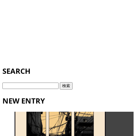
SEARCH
検
索:
NEW ENTRY