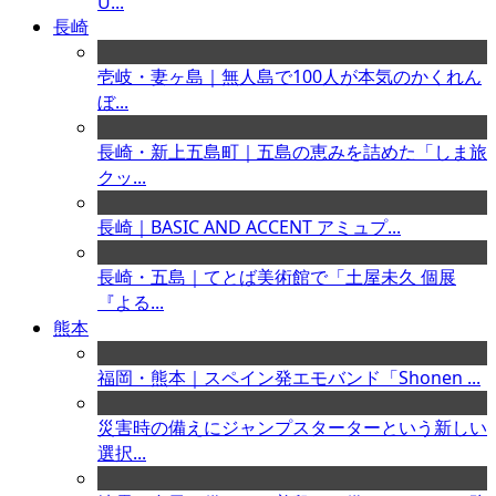
U...
長崎
壱岐・妻ヶ島｜無人島で100人が本気のかくれん
ぼ...
長崎・新上五島町｜五島の恵みを詰めた「しま旅
クッ...
長崎｜BASIC AND ACCENT アミュプ...
長崎・五島｜てとば美術館で「土屋未久 個展
『よる...
熊本
福岡・熊本｜スペイン発エモバンド「Shonen ...
災害時の備えにジャンプスターターという新しい
選択...