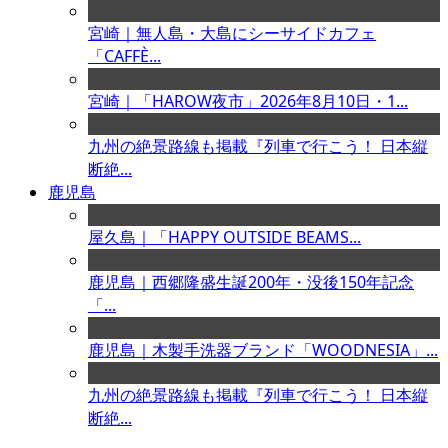
宮崎｜無人島・大島にシーサイドカフェ
「CAFFÈ...
宮崎｜「HAROW夜市」2026年8月10日・1...
九州の絶景路線も掲載『列車で行こう！ 日本縦
断絶...
鹿児島
屋久島｜「HAPPY OUTSIDE BEAMS...
鹿児島｜西郷隆盛生誕200年・没後150年記念
「...
鹿児島｜木製手洗器ブランド「WOODNESIA」...
九州の絶景路線も掲載『列車で行こう！ 日本縦
断絶...