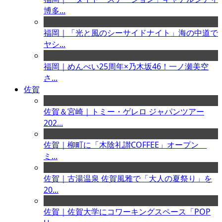
博多...
福岡｜「光と風のシーサイドナイト」海の中道で
ヤシ...
福岡｜めんべい25周年×乃木坂46！一ノ瀬美空
さ...
佐賀
佐賀＆宮崎｜トミー・ゲレロ ジャパンツアー
202...
佐賀｜柳町に「木陰礼讃COFFEE」オープン
ミ...
佐賀｜古湯温泉 佐賀風雅で「大人の夏祭り」を
20...
佐賀｜佐賀大学にコワーキングスペース「POP