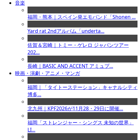
音楽
福岡・熊本｜スペイン発エモバンド「Shonen ...
Yard rat 2ndアルバム「underta...
佐賀＆宮崎｜トミー・ゲレロ ジャパンツアー
202...
長崎｜BASIC AND ACCENT アミュプ...
映画・演劇・アニメ・マンガ
福岡｜「タイトーステーション」キャナルシティ
博多...
北九州｜KPF2026が11月28・29日に開催...
福岡「ストレンジャー・シングス 未知の世界」
LI...