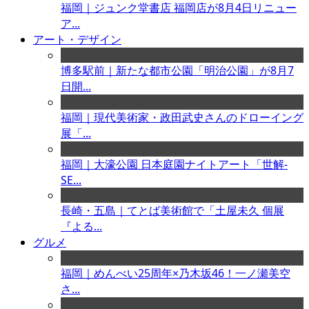
福岡｜ジュンク堂書店 福岡店が8月4日リニュー
ア...
アート・デザイン
博多駅前｜新たな都市公園「明治公園」が8月7
日開...
福岡｜現代美術家・政田武史さんのドローイング
展「...
福岡｜大濠公園 日本庭園ナイトアート「世解-
SE...
長崎・五島｜てとば美術館で「土屋未久 個展
『よる...
グルメ
福岡｜めんべい25周年×乃木坂46！一ノ瀬美空
さ...