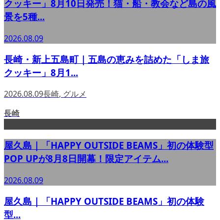
クッキー」8月10日発売！猫・船・教会など島の風
景を5種...
2026.08.09
長崎・新上五島町｜五島の恵みを詰めた「しま旅
クッキー」8月1...
2026.08.09
長崎
,
グルメ
長崎
屋久島｜「HAPPY OUTSIDE BEAMS」初の体験型
POP UPが8月8日開幕！限定アイテム...
2026.08.09
屋久島｜「HAPPY OUTSIDE BEAMS」初の体験
型...