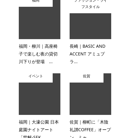
福岡
ファッション・ライ
フスタイル
福岡・柳川｜高座椅
長崎｜BASIC AND
子で楽しむ夜の貸切
ACCENT アミュプ
川下りが登場 ...
ラ...
イベント
佐賀
福岡｜大濠公園 日本
佐賀｜柳町に「木陰
庭園ナイトアート
礼讃COFFEE」オープ
「世解-SEK...
ン ミャ...