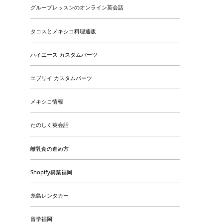
グループレッスンのオンライン英会話
タコスとメキシコ料理通販
ハイエース カスタムパーツ
エブリイ カスタムパーツ
メキシコ情報
たのしく英会話
離乳食の進め方
Shopify構築福岡
糸島レンタカー
留学福岡