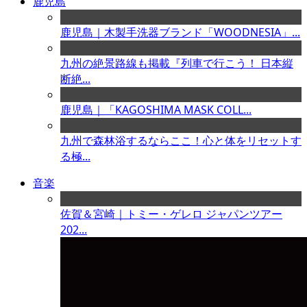
鹿児島
鹿児島｜木製手洗器ブランド「WOODNESIA」...
九州の絶景路線も掲載『列車で行こう！ 日本縦
断絶...
鹿児島｜「KAGOSHIMA MASK COLL...
九州で森林浴するならここ！心と体をリセットす
る極...
音楽
佐賀＆宮崎｜トミー・ゲレロ ジャパンツアー
202...