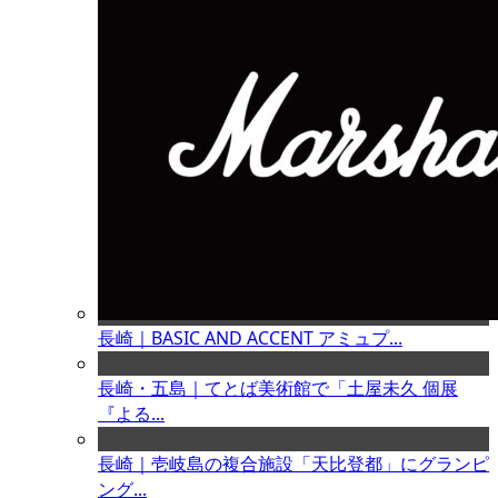
長崎｜BASIC AND ACCENT アミュプ...
長崎・五島｜てとば美術館で「土屋未久 個展
『よる...
長崎｜壱岐島の複合施設「天比登都」にグランピ
ング...