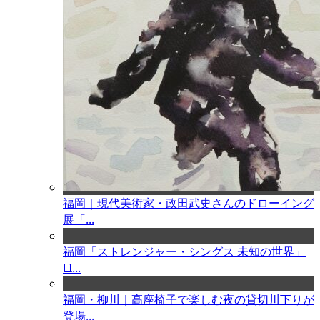
福岡｜現代美術家・政田武史さんのドローイング
展「...
福岡「ストレンジャー・シングス 未知の世界」
LI...
福岡・柳川｜高座椅子で楽しむ夜の貸切川下りが
登場...