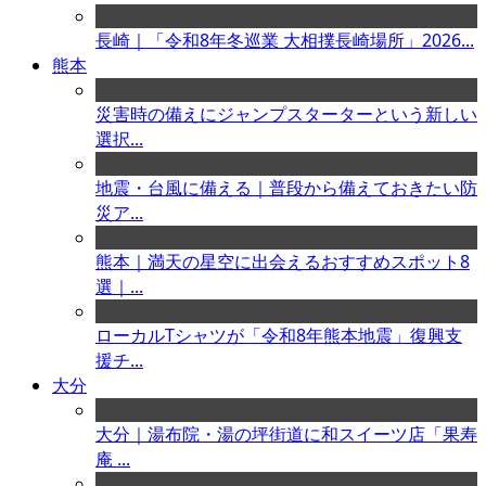
長崎｜「令和8年冬巡業 大相撲長崎場所」2026...
熊本
災害時の備えにジャンプスターターという新しい
選択...
地震・台風に備える｜普段から備えておきたい防
災ア...
熊本｜満天の星空に出会えるおすすめスポット8
選｜...
ローカルTシャツが「令和8年熊本地震」復興支
援チ...
大分
大分｜湯布院・湯の坪街道に和スイーツ店「果寿
庵 ...