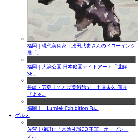
福岡｜現代美術家・政田武史さんのドローイング
展「...
福岡｜大濠公園 日本庭園ナイトアート「世解-
SE...
長崎・五島｜てとば美術館で「土屋未久 個展
『よる...
福岡｜「Lumiek Exhibition Fu...
グルメ
佐賀｜柳町に「木陰礼讃COFFEE」オープン
ミ...