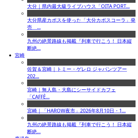
大分｜県内最大級ライブハウス「OITA PORT...
大分県産カボスを使った「大分カボスコーラ」発
売 ...
九州の絶景路線も掲載『列車で行こう！ 日本縦
断絶...
宮崎
佐賀＆宮崎｜トミー・ゲレロ ジャパンツアー
202...
宮崎｜無人島・大島にシーサイドカフェ
「CAFFÈ...
宮崎｜「HAROW夜市」2026年8月10日・1...
九州の絶景路線も掲載『列車で行こう！ 日本縦
断絶...