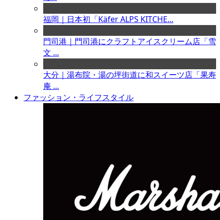
福岡｜日本初「Käfer ALPS KITCHE...
門司港｜門司港にクラフトアイスクリーム店「雪
文 ...
大分｜湯布院・湯の坪街道に和スイーツ店「果寿
庵 ...
ファッション・ライフスタイル