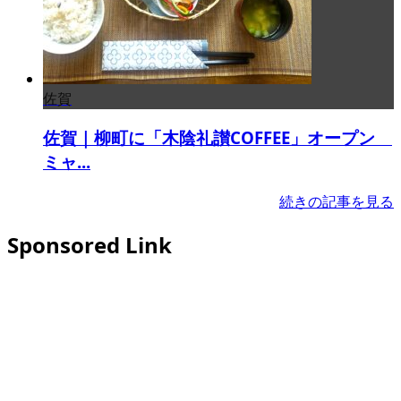
佐賀
佐賀｜柳町に「木陰礼讃COFFEE」オープン
ミャ...
続きの記事を見る
Sponsored Link