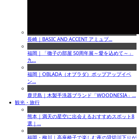
長崎｜BASIC AND ACCENT アミュプ...
福岡｜「徹子の部屋 50周年展～愛を込めて～」
九...
福岡｜OBLADA（オブラダ）ポップアップイベ
ン...
鹿児島｜木製手洗器ブランド「WOODNESIA」...
観光・旅行
熊本｜満天の星空に出会えるおすすめスポット8
選｜...
福岡・柳川｜高座椅子で楽しむ夜の貸切川下りが