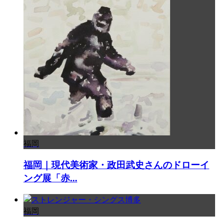
福岡
福岡｜現代美術家・政田武史さんのドローイ
ング展「赤...
福岡