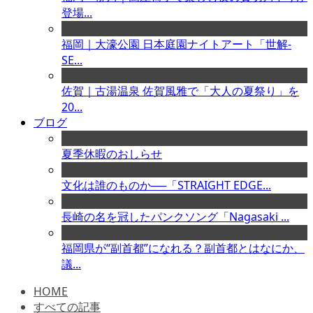
登場...
福岡｜大濠公園 日本庭園ナイトアート「世解-
SE...
佐賀｜古湯温泉 佐賀風雅で「大人の夏祭り」を
20...
ブログ
夏季休暇のおしらせ
文化は誰のものか──「STRAIGHT EDGE...
長崎の名を冠したパンクソング「Nagasaki ...
福岡県が“副首都”になれる？副首都とはなにか、
議...
HOME
すべての記事