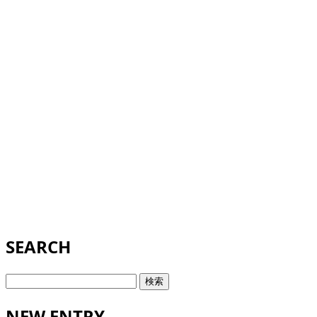
SEARCH
検
索:
NEW ENTRY