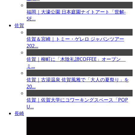
福岡｜大濠公園 日本庭園ナイトアート「世解-
SE...
佐賀
佐賀＆宮崎｜トミー・ゲレロ ジャパンツアー
202...
佐賀｜柳町に「木陰礼讃COFFEE」オープン
ミ...
佐賀｜古湯温泉 佐賀風雅で「大人の夏祭り」を
20...
佐賀｜佐賀大学にコワーキングスペース「POP
U...
長崎