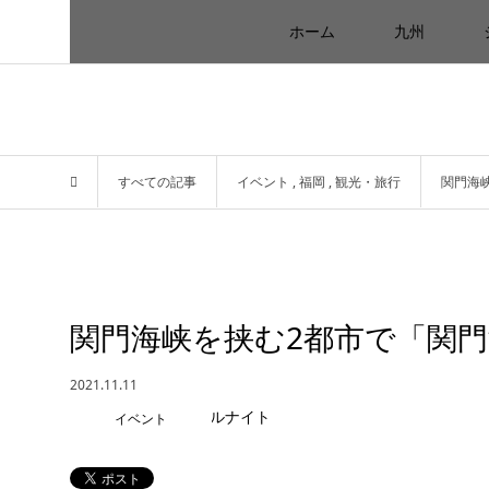
ホーム
九州
すべての記事
イベント
,
福岡
,
観光・旅行
関門海
関門海峡を挟む2都市で「関
2021.11.11
イベント