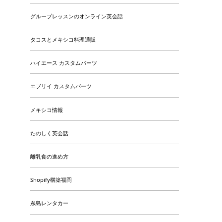
グループレッスンのオンライン英会話
タコスとメキシコ料理通販
ハイエース カスタムパーツ
エブリイ カスタムパーツ
メキシコ情報
たのしく英会話
離乳食の進め方
Shopify構築福岡
糸島レンタカー