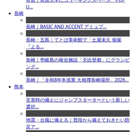
佐賀｜佐賀大学にコワーキングスペース「POP
U...
長崎
長崎｜BASIC AND ACCENT アミュプ...
長崎・五島｜てとば美術館で「土屋未久 個展
『よる...
長崎｜壱岐島の複合施設「天比登都」にグランピ
ング...
長崎｜「令和8年冬巡業 大相撲長崎場所」2026...
熊本
災害時の備えにジャンプスターターという新しい
選択...
地震・台風に備える｜普段から備えておきたい防
災ア...