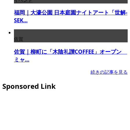
福岡｜大濠公園 日本庭園ナイトアート「世解-
SEK...
佐賀
佐賀｜柳町に「木陰礼讃COFFEE」オープン
ミャ...
続きの記事を見る
Sponsored Link