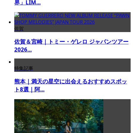
界」LIM...
佐賀
佐賀＆宮崎｜トミー・ゲレロ ジャパンツアー
2026...
特集記事
熊本｜満天の星空に出会えるおすすめスポッ
ト8選｜阿...