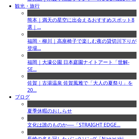
観光・旅行
熊本｜満天の星空に出会えるおすすめスポット8
選｜...
福岡・柳川｜高座椅子で楽しむ夜の貸切川下りが
登場...
福岡｜大濠公園 日本庭園ナイトアート「世解-
SE...
佐賀｜古湯温泉 佐賀風雅で「大人の夏祭り」を
20...
ブログ
夏季休暇のおしらせ
文化は誰のものか──「STRAIGHT EDGE...
長崎の名を冠したパンクソング「Nagasaki ...