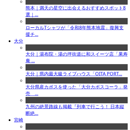
熊本｜満天の星空に出会えるおすすめスポット8
選｜...
ローカルTシャツが「令和8年熊本地震」復興支
援チ...
大分
大分｜湯布院・湯の坪街道に和スイーツ店「果寿
庵 ...
大分｜県内最大級ライブハウス「OITA PORT...
大分県産カボスを使った「大分カボスコーラ」発
売 ...
九州の絶景路線も掲載『列車で行こう！ 日本縦
断絶...
宮崎