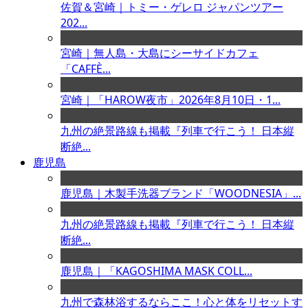
佐賀＆宮崎｜トミー・ゲレロ ジャパンツアー
202...
宮崎｜無人島・大島にシーサイドカフェ
「CAFFÈ...
宮崎｜「HAROW夜市」2026年8月10日・1...
九州の絶景路線も掲載『列車で行こう！ 日本縦
断絶...
鹿児島
鹿児島｜木製手洗器ブランド「WOODNESIA」...
九州の絶景路線も掲載『列車で行こう！ 日本縦
断絶...
鹿児島｜「KAGOSHIMA MASK COLL...
九州で森林浴するならここ！心と体をリセットす