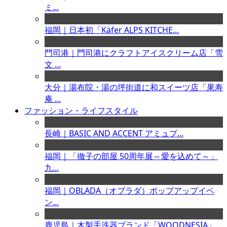
ミ...
福岡｜日本初「Käfer ALPS KITCHE...
門司港｜門司港にクラフトアイスクリーム店「雪
文 ...
大分｜湯布院・湯の坪街道に和スイーツ店「果寿
庵 ...
ファッション・ライフスタイル
長崎｜BASIC AND ACCENT アミュプ...
福岡｜「徹子の部屋 50周年展～愛を込めて～」
九...
福岡｜OBLADA（オブラダ）ポップアップイベ
ン...
鹿児島｜木製手洗器ブランド「WOODNESIA」...