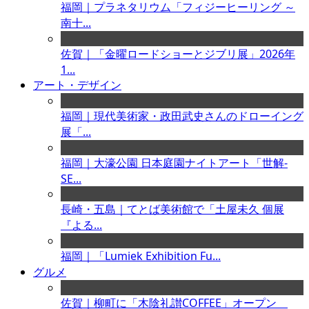
福岡｜プラネタリウム「フィジーヒーリング ～
南十...
佐賀｜「金曜ロードショーとジブリ展」2026年
1...
アート・デザイン
福岡｜現代美術家・政田武史さんのドローイング
展「...
福岡｜大濠公園 日本庭園ナイトアート「世解-
SE...
長崎・五島｜てとば美術館で「土屋未久 個展
『よる...
福岡｜「Lumiek Exhibition Fu...
グルメ
佐賀｜柳町に「木陰礼讃COFFEE」オープン