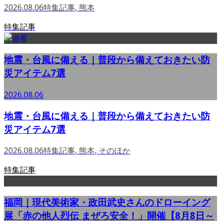
2026.08.06
特集記事
,
熊本
特集記事
地震・台風に備える｜普段から備えておきたい防
災アイテム7選
2026.08.06
地震・台風に備える｜普段から備えておきたい防
災アイテム7選
2026.08.06
特集記事
,
熊本
,
そのほか
特集記事
福岡｜現代美術家・政田武史さんのドローイング
展「赤の他人烈伝 まぜろ安全！」開催【8月8日～