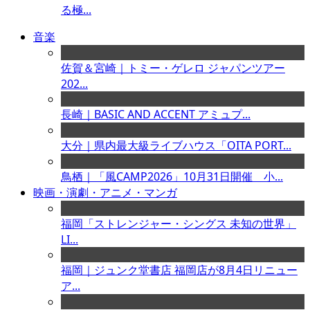
る極...
音楽
佐賀＆宮崎｜トミー・ゲレロ ジャパンツアー
202...
長崎｜BASIC AND ACCENT アミュプ...
大分｜県内最大級ライブハウス「OITA PORT...
鳥栖｜「風CAMP2026」10月31日開催 小...
映画・演劇・アニメ・マンガ
福岡「ストレンジャー・シングス 未知の世界」
LI...
福岡｜ジュンク堂書店 福岡店が8月4日リニュー
ア...