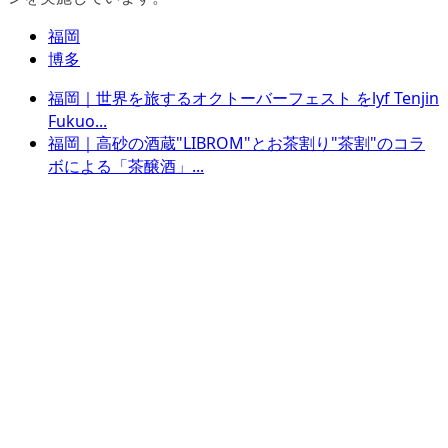
福岡
博多
福岡｜世界を旅するオクトーバーフェスト をlyf Tenjin
Fukuo...
福岡｜高砂の酒蔵"LIBROM"とお茶割り"茶割"のコラ
ボによる「茶醸酒」...