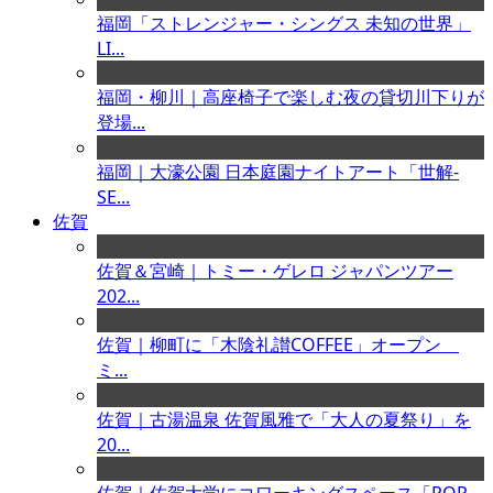
福岡「ストレンジャー・シングス 未知の世界」
LI...
福岡・柳川｜高座椅子で楽しむ夜の貸切川下りが
登場...
福岡｜大濠公園 日本庭園ナイトアート「世解-
SE...
佐賀
佐賀＆宮崎｜トミー・ゲレロ ジャパンツアー
202...
佐賀｜柳町に「木陰礼讃COFFEE」オープン
ミ...
佐賀｜古湯温泉 佐賀風雅で「大人の夏祭り」を
20...