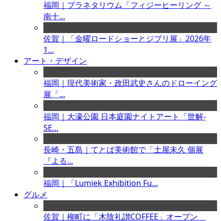
福岡｜プラネタリウム「フィジーヒーリング ～
南十...
佐賀｜「金曜ロードショーとジブリ展」2026年
1...
アート・デザイン
福岡｜現代美術家・政田武史さんのドローイング
展「...
福岡｜大濠公園 日本庭園ナイトアート「世解-
SE...
長崎・五島｜てとば美術館で「土屋未久 個展
『よる...
福岡｜「Lumiek Exhibition Fu...
グルメ
佐賀｜柳町に「木陰礼讃COFFEE」オープン