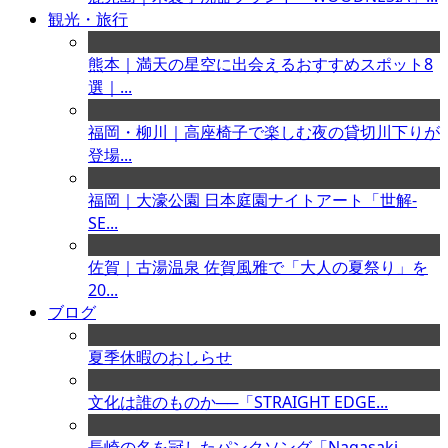
観光・旅行
熊本｜満天の星空に出会えるおすすめスポット8
選｜...
福岡・柳川｜高座椅子で楽しむ夜の貸切川下りが
登場...
福岡｜大濠公園 日本庭園ナイトアート「世解-
SE...
佐賀｜古湯温泉 佐賀風雅で「大人の夏祭り」を
20...
ブログ
夏季休暇のおしらせ
文化は誰のものか──「STRAIGHT EDGE...
長崎の名を冠したパンクソング「Nagasaki ...