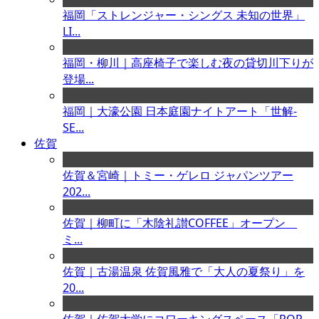
福岡「ストレンジャー・シングス 未知の世界」
LI...
福岡・柳川｜高座椅子で楽しむ夜の貸切川下りが
登場...
福岡｜大濠公園 日本庭園ナイトアート「世解-
SE...
佐賀
佐賀＆宮崎｜トミー・ゲレロ ジャパンツアー
202...
佐賀｜柳町に「木陰礼讃COFFEE」オープン
ミ...
佐賀｜古湯温泉 佐賀風雅で「大人の夏祭り」を
20...