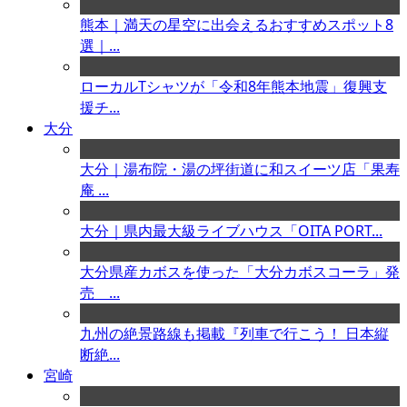
熊本｜満天の星空に出会えるおすすめスポット8
選｜...
ローカルTシャツが「令和8年熊本地震」復興支
援チ...
大分
大分｜湯布院・湯の坪街道に和スイーツ店「果寿
庵 ...
大分｜県内最大級ライブハウス「OITA PORT...
大分県産カボスを使った「大分カボスコーラ」発
売 ...
九州の絶景路線も掲載『列車で行こう！ 日本縦
断絶...
宮崎