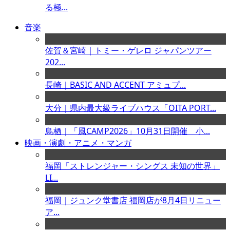
る極...
音楽
佐賀＆宮崎｜トミー・ゲレロ ジャパンツアー
202...
長崎｜BASIC AND ACCENT アミュプ...
大分｜県内最大級ライブハウス「OITA PORT...
鳥栖｜「風CAMP2026」10月31日開催 小...
映画・演劇・アニメ・マンガ
福岡「ストレンジャー・シングス 未知の世界」
LI...
福岡｜ジュンク堂書店 福岡店が8月4日リニュー
ア...