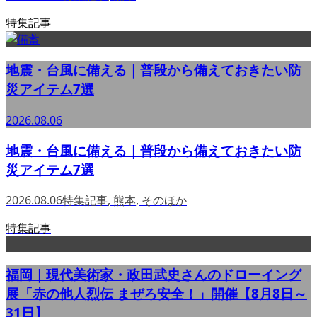
特集記事
地震・台風に備える｜普段から備えておきたい防
災アイテム7選
2026.08.06
地震・台風に備える｜普段から備えておきたい防
災アイテム7選
2026.08.06
特集記事
,
熊本
,
そのほか
特集記事
福岡｜現代美術家・政田武史さんのドローイング
展「赤の他人烈伝 まぜろ安全！」開催【8月8日～
31日】