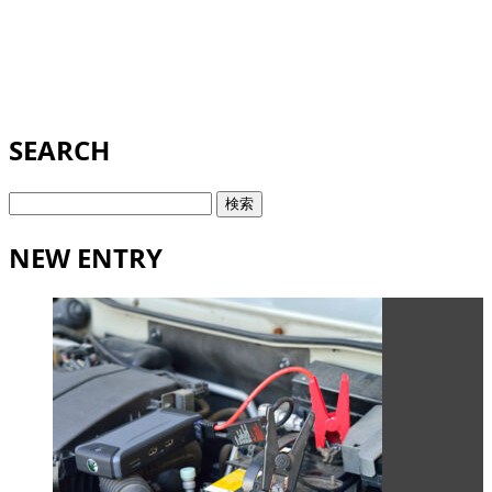
SEARCH
検
索:
NEW ENTRY