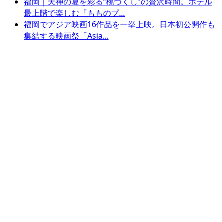
福岡｜天神の夏を彩る“桃づくし”の贅沢時間。ホテル
最上階で楽しむ『もものプ...
福岡でアジア映画16作品を一挙上映。日本初公開作も
集結する映画祭「Asia...