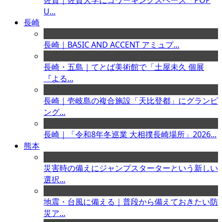
佐賀｜佐賀大学にコワーキングスペース「POP
U...
長崎
長崎｜BASIC AND ACCENT アミュプ...
長崎・五島｜てとば美術館で「土屋未久 個展
『よる...
長崎｜壱岐島の複合施設「天比登都」にグランピ
ング...
長崎｜「令和8年冬巡業 大相撲長崎場所」2026...
熊本
災害時の備えにジャンプスターターという新しい
選択...
地震・台風に備える｜普段から備えておきたい防
災ア...