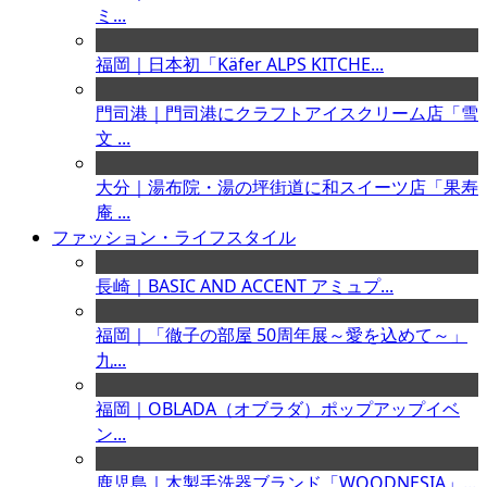
ミ...
福岡｜日本初「Käfer ALPS KITCHE...
門司港｜門司港にクラフトアイスクリーム店「雪
文 ...
大分｜湯布院・湯の坪街道に和スイーツ店「果寿
庵 ...
ファッション・ライフスタイル
長崎｜BASIC AND ACCENT アミュプ...
福岡｜「徹子の部屋 50周年展～愛を込めて～」
九...
福岡｜OBLADA（オブラダ）ポップアップイベ
ン...
鹿児島｜木製手洗器ブランド「WOODNESIA」...