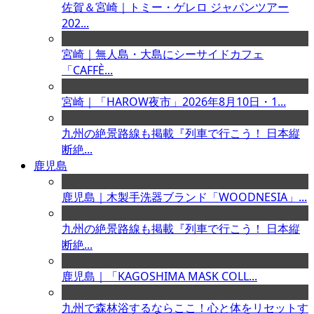
佐賀＆宮崎｜トミー・ゲレロ ジャパンツアー
202...
宮崎｜無人島・大島にシーサイドカフェ
「CAFFÈ...
宮崎｜「HAROW夜市」2026年8月10日・1...
九州の絶景路線も掲載『列車で行こう！ 日本縦
断絶...
鹿児島
鹿児島｜木製手洗器ブランド「WOODNESIA」...
九州の絶景路線も掲載『列車で行こう！ 日本縦
断絶...
鹿児島｜「KAGOSHIMA MASK COLL...
九州で森林浴するならここ！心と体をリセットす