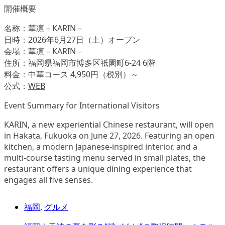
開催概要
名称：華凛 – KARIN –
日時：2026年6月27日（土）オープン
会場：華凛 – KARIN –
住所：福岡県福岡市博多区祇園町6-24 6階
料金：中華コース 4,950円（税別）～
公式：
WEB
Event Summary for International Visitors
KARIN, a new experiential Chinese restaurant, will open
in Hakata, Fukuoka on June 27, 2026. Featuring an open
kitchen, a modern Japanese-inspired interior, and a
multi-course tasting menu served in small plates, the
restaurant offers a unique dining experience that
engages all five senses.
福岡
,
グルメ