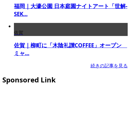
福岡｜大濠公園 日本庭園ナイトアート「世解-
SEK...
佐賀
佐賀｜柳町に「木陰礼讃COFFEE」オープン
ミャ...
続きの記事を見る
Sponsored Link