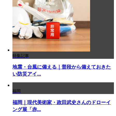
特集記事
地震・台風に備える｜普段から備えておきた
い防災アイ...
福岡
福岡｜現代美術家・政田武史さんのドローイ
ング展「赤...