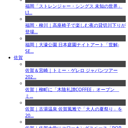
福岡「ストレンジャー・シングス 未知の世界」
LI...
福岡・柳川｜高座椅子で楽しむ夜の貸切川下りが
登場...
福岡｜大濠公園 日本庭園ナイトアート「世解-
SE...
佐賀
佐賀＆宮崎｜トミー・ゲレロ ジャパンツアー
202...
佐賀｜柳町に「木陰礼讃COFFEE」オープン
ミ...
佐賀｜古湯温泉 佐賀風雅で「大人の夏祭り」を
20...