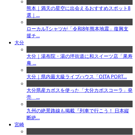
熊本｜満天の星空に出会えるおすすめスポット8
選｜...
ローカルTシャツが「令和8年熊本地震」復興支
援チ...
大分
大分｜湯布院・湯の坪街道に和スイーツ店「果寿
庵 ...
大分｜県内最大級ライブハウス「OITA PORT...
大分県産カボスを使った「大分カボスコーラ」発
売 ...
九州の絶景路線も掲載『列車で行こう！ 日本縦
断絶...
宮崎