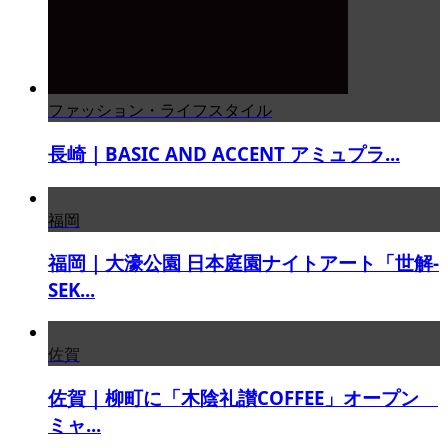
ファッション・ライフスタイル
長崎｜BASIC AND ACCENT アミュプラ...
福岡
福岡｜大濠公園 日本庭園ナイトアート「世解-
SEK...
佐賀
佐賀｜柳町に「木陰礼讃COFFEE」オープン
ミャ...