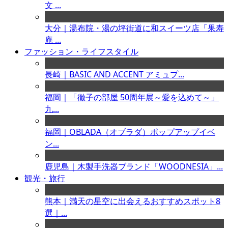
文 ...
大分｜湯布院・湯の坪街道に和スイーツ店「果寿
庵 ...
ファッション・ライフスタイル
長崎｜BASIC AND ACCENT アミュプ...
福岡｜「徹子の部屋 50周年展～愛を込めて～」
九...
福岡｜OBLADA（オブラダ）ポップアップイベ
ン...
鹿児島｜木製手洗器ブランド「WOODNESIA」...
観光・旅行
熊本｜満天の星空に出会えるおすすめスポット8
選｜...