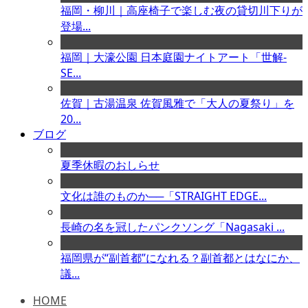
福岡・柳川｜高座椅子で楽しむ夜の貸切川下りが
登場...
福岡｜大濠公園 日本庭園ナイトアート「世解-
SE...
佐賀｜古湯温泉 佐賀風雅で「大人の夏祭り」を
20...
ブログ
夏季休暇のおしらせ
文化は誰のものか──「STRAIGHT EDGE...
長崎の名を冠したパンクソング「Nagasaki ...
福岡県が“副首都”になれる？副首都とはなにか、
議...
HOME