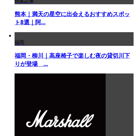
特集記事
熊本｜満天の星空に出会えるおすすめスポッ
ト8選｜阿...
福岡
福岡・柳川｜高座椅子で楽しむ夜の貸切川下
りが登場 ...