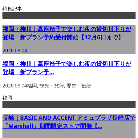
特集記事
福岡・柳川｜高座椅子で楽しむ夜の貸切川下りが
登場 新プラン予約受付開始【12月6日まで】
2026.08.04
福岡・柳川｜高座椅子で楽しむ夜の貸切川下りが
登場 新プラン予...
2026.08.04
福岡
,
観光・旅行
,
歴史・伝統
福岡
長崎｜BASIC AND ACCENT アミュプラザ長崎店で
「Marshall」期間限定ストア開催【...