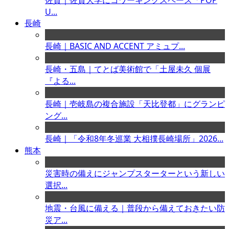
佐賀｜佐賀大学にコワーキングスペース「POP
U...
長崎
長崎｜BASIC AND ACCENT アミュプ...
長崎・五島｜てとば美術館で「土屋未久 個展
『よる...
長崎｜壱岐島の複合施設「天比登都」にグランピ
ング...
長崎｜「令和8年冬巡業 大相撲長崎場所」2026...
熊本
災害時の備えにジャンプスターターという新しい
選択...
地震・台風に備える｜普段から備えておきたい防
災ア...