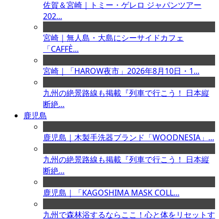
佐賀＆宮崎｜トミー・ゲレロ ジャパンツアー
202...
宮崎｜無人島・大島にシーサイドカフェ
「CAFFÈ...
宮崎｜「HAROW夜市」2026年8月10日・1...
九州の絶景路線も掲載『列車で行こう！ 日本縦
断絶...
鹿児島
鹿児島｜木製手洗器ブランド「WOODNESIA」...
九州の絶景路線も掲載『列車で行こう！ 日本縦
断絶...
鹿児島｜「KAGOSHIMA MASK COLL...
九州で森林浴するならここ！心と体をリセットす