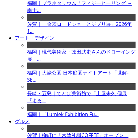
福岡｜プラネタリウム「フィジーヒーリング ～
南十...
佐賀｜「金曜ロードショーとジブリ展」2026年
1...
アート・デザイン
福岡｜現代美術家・政田武史さんのドローイング
展「...
福岡｜大濠公園 日本庭園ナイトアート「世解-
SE...
長崎・五島｜てとば美術館で「土屋未久 個展
『よる...
福岡｜「Lumiek Exhibition Fu...
グルメ
佐賀｜柳町に「木陰礼讃COFFEE」オープン