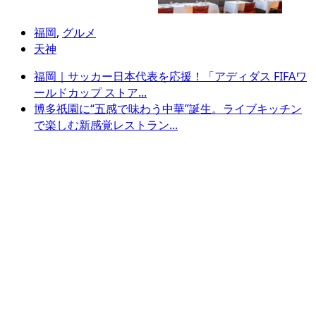
福岡
,
グルメ
天神
福岡｜サッカー日本代表を応援！「アディダス FIFAワ
ールドカップ ストア...
博多祇園に“五感で味わう中華”誕生。ライブキッチン
で楽しむ新感覚レストラン...