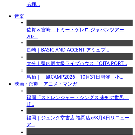
る極...
音楽
佐賀＆宮崎｜トミー・ゲレロ ジャパンツアー
202...
長崎｜BASIC AND ACCENT アミュプ...
大分｜県内最大級ライブハウス「OITA PORT...
鳥栖｜「風CAMP2026」10月31日開催 小...
映画・演劇・アニメ・マンガ
福岡「ストレンジャー・シングス 未知の世界」
LI...
福岡｜ジュンク堂書店 福岡店が8月4日リニュー
ア...