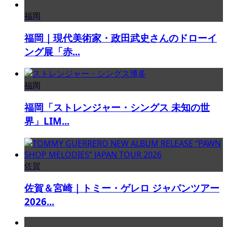
福岡
福岡｜現代美術家・政田武史さんのドローイ
ング展「赤...
福岡
福岡「ストレンジャー・シングス 未知の世
界」LIM...
佐賀
佐賀＆宮崎｜トミー・ゲレロ ジャパンツアー
2026...