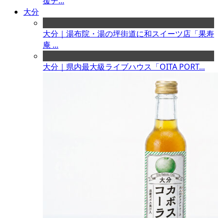
援チ...
大分
大分｜湯布院・湯の坪街道に和スイーツ店「果寿
庵 ...
大分｜県内最大級ライブハウス「OITA PORT...