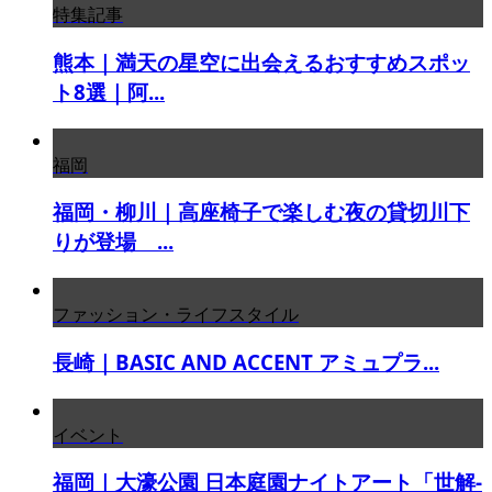
特集記事
熊本｜満天の星空に出会えるおすすめスポッ
ト8選｜阿...
福岡
福岡・柳川｜高座椅子で楽しむ夜の貸切川下
りが登場 ...
ファッション・ライフスタイル
長崎｜BASIC AND ACCENT アミュプラ...
イベント
福岡｜大濠公園 日本庭園ナイトアート「世解-