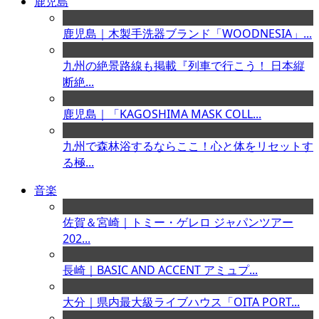
鹿児島
鹿児島｜木製手洗器ブランド「WOODNESIA」...
九州の絶景路線も掲載『列車で行こう！ 日本縦
断絶...
鹿児島｜「KAGOSHIMA MASK COLL...
九州で森林浴するならここ！心と体をリセットす
る極...
音楽
佐賀＆宮崎｜トミー・ゲレロ ジャパンツアー
202...
長崎｜BASIC AND ACCENT アミュプ...
大分｜県内最大級ライブハウス「OITA PORT...