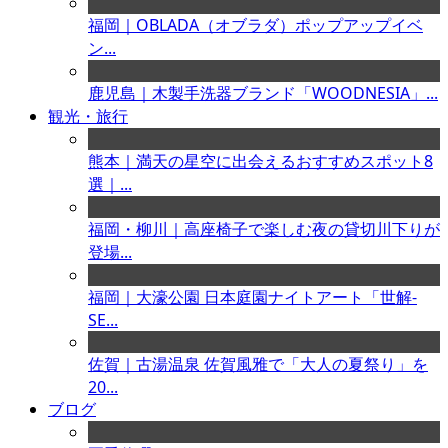
福岡｜OBLADA（オブラダ）ポップアップイベ
ン...
鹿児島｜木製手洗器ブランド「WOODNESIA」...
観光・旅行
熊本｜満天の星空に出会えるおすすめスポット8
選｜...
福岡・柳川｜高座椅子で楽しむ夜の貸切川下りが
登場...
福岡｜大濠公園 日本庭園ナイトアート「世解-
SE...
佐賀｜古湯温泉 佐賀風雅で「大人の夏祭り」を
20...
ブログ