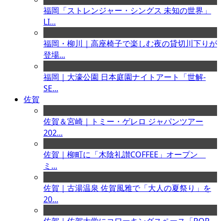
福岡「ストレンジャー・シングス 未知の世界」
LI...
福岡・柳川｜高座椅子で楽しむ夜の貸切川下りが
登場...
福岡｜大濠公園 日本庭園ナイトアート「世解-
SE...
佐賀
佐賀＆宮崎｜トミー・ゲレロ ジャパンツアー
202...
佐賀｜柳町に「木陰礼讃COFFEE」オープン
ミ...
佐賀｜古湯温泉 佐賀風雅で「大人の夏祭り」を
20...