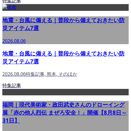
特集記事
地震・台風に備える｜普段から備えておきたい防
災アイテム7選
2026.08.06
地震・台風に備える｜普段から備えておきたい防
災アイテム7選
2026.08.06
特集記事
,
熊本
,
そのほか
特集記事
福岡｜現代美術家・政田武史さんのドローイング
展「赤の他人烈伝 まぜろ安全！」開催【8月8日～
31日】