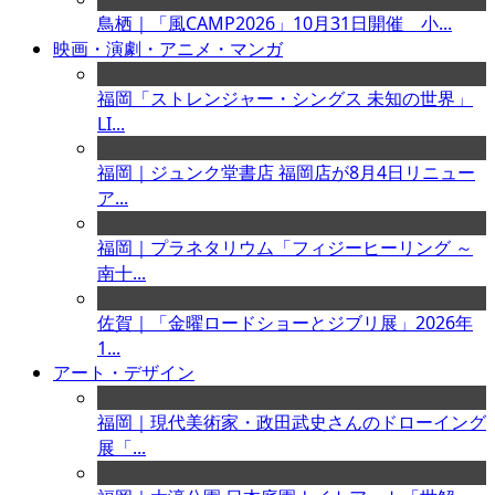
鳥栖｜「風CAMP2026」10月31日開催 小...
映画・演劇・アニメ・マンガ
福岡「ストレンジャー・シングス 未知の世界」
LI...
福岡｜ジュンク堂書店 福岡店が8月4日リニュー
ア...
福岡｜プラネタリウム「フィジーヒーリング ～
南十...
佐賀｜「金曜ロードショーとジブリ展」2026年
1...
アート・デザイン
福岡｜現代美術家・政田武史さんのドローイング
展「...