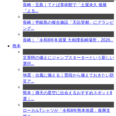
長崎・五島｜てとば美術館で「土屋未久 個展
『よる...
長崎｜壱岐島の複合施設「天比登都」にグランピ
ング...
長崎｜「令和8年冬巡業 大相撲長崎場所」2026...
熊本
災害時の備えにジャンプスターターという新しい
選択...
地震・台風に備える｜普段から備えておきたい防
災ア...
熊本｜満天の星空に出会えるおすすめスポット8
選｜...
ローカルTシャツが「令和8年熊本地震」復興支