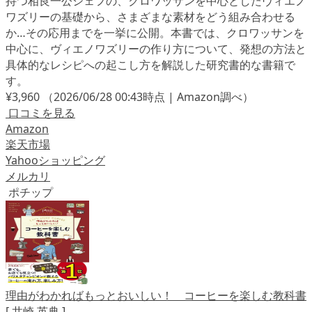
持つ相良一公シェフの、クロワッサンを中心としたヴィエノ
ワズリーの基礎から、さまざまな素材をどう組み合わせる
か…その応用までを一挙に公開。本書では、クロワッサンを
中心に、ヴィエノワズリーの作り方について、発想の方法と
具体的なレシピへの起こし方を解説した研究書的な書籍で
す。
¥3,960
（2026/06/28 00:43時点 | Amazon調べ）
口コミを見る
Amazon
楽天市場
Yahooショッピング
メルカリ
ポチップ
理由がわかればもっとおいしい！ コーヒーを楽しむ教科書
[ 井崎 英典 ]