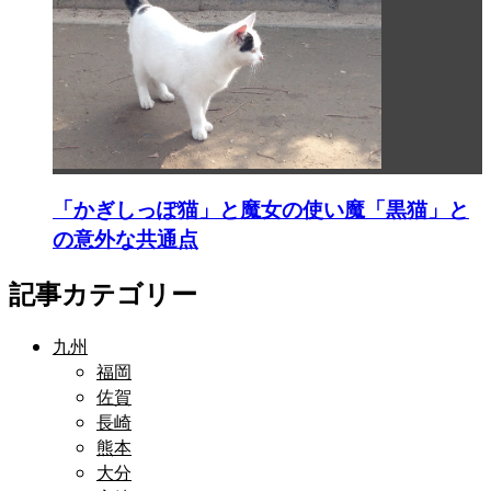
「かぎしっぽ猫」と魔女の使い魔「黒猫」と
の意外な共通点
記事カテゴリー
九州
福岡
佐賀
長崎
熊本
大分