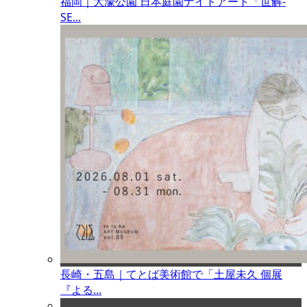
福岡｜大濠公園 日本庭園ナイトアート「世解-
SE...
長崎・五島｜てとば美術館で「土屋未久 個展
『よる...