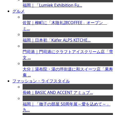
福岡｜「Lumiek Exhibition Fu...
グルメ
佐賀｜柳町に「木陰礼讃COFFEE」オープン
ミ...
福岡｜日本初「Käfer ALPS KITCHE...
門司港｜門司港にクラフトアイスクリーム店「雪
文 ...
大分｜湯布院・湯の坪街道に和スイーツ店「果寿
庵 ...
ファッション・ライフスタイル
長崎｜BASIC AND ACCENT アミュプ...
福岡｜「徹子の部屋 50周年展～愛を込めて～」
九...