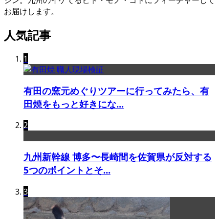
ジン。九州のイケてるヒト・モノ・コトにフィーチャーして
お届けします。
人気記事
1
有田の窯元めぐりツアーに行ってみたら、有
田焼をもっと好きにな...
2
九州新幹線 博多〜長崎間を佐賀県が反対する
5つのポイントとそ...
3