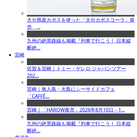
大分県産カボスを使った「大分カボスコーラ」発
売 ...
九州の絶景路線も掲載『列車で行こう！ 日本縦
断絶...
宮崎
佐賀＆宮崎｜トミー・ゲレロ ジャパンツアー
202...
宮崎｜無人島・大島にシーサイドカフェ
「CAFFÈ...
宮崎｜「HAROW夜市」2026年8月10日・1...
九州の絶景路線も掲載『列車で行こう！ 日本縦
断絶...