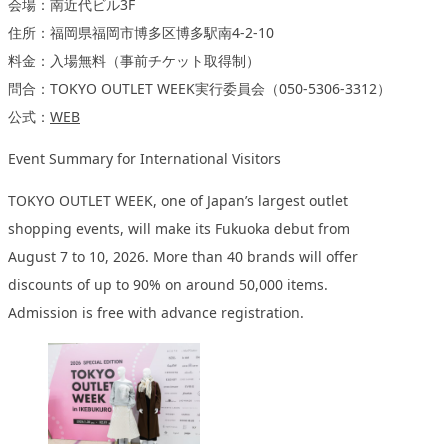
会場：南近代ビル3F
住所：福岡県福岡市博多区博多駅南4-2-10
料金：入場無料（事前チケット取得制）
問合：TOKYO OUTLET WEEK実行委員会（050-5306-3312）
公式：
WEB
Event Summary for International Visitors
TOKYO OUTLET WEEK, one of Japan’s largest outlet
shopping events, will make its Fukuoka debut from
August 7 to 10, 2026. More than 40 brands will offer
discounts of up to 90% on around 50,000 items.
Admission is free with advance registration.