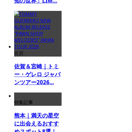
知の世界」LIM...
佐賀
佐賀＆宮崎｜トミ
ー・ゲレロ ジャパ
ンツアー2026...
特集記事
熊本｜満天の星空
に出会えるおすす
めスポット8選｜