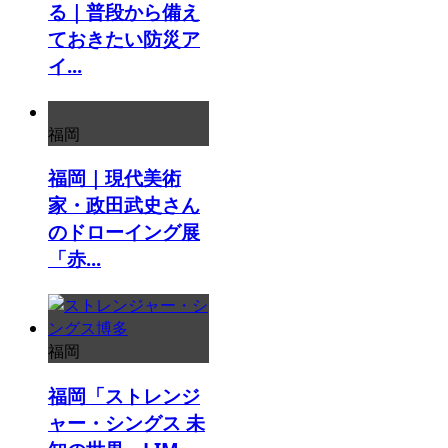
る｜普段から備え
ておきたい防災ア
イ...
福岡
福岡｜現代美術
家・政田武史さん
のドローイング展
「赤...
福岡
福岡「ストレンジ
ャー・シングス 未