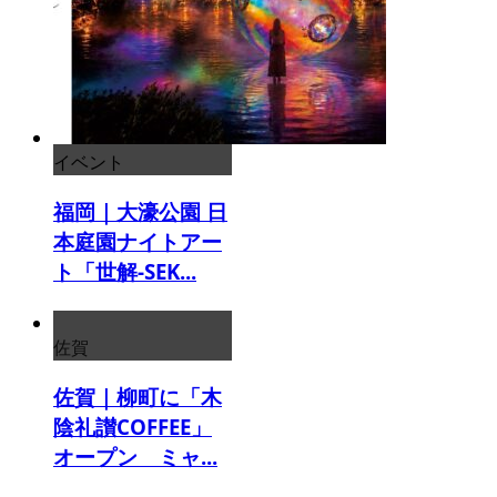
イベント
福岡｜大濠公園 日
本庭園ナイトアー
ト「世解-SEK...
佐賀
佐賀｜柳町に「木
陰礼讃COFFEE」
オープン ミャ...