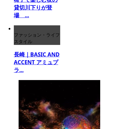
貸切川下りが登
場 ...
ファッション・ライフ
スタイル
長崎｜BASIC AND
ACCENT アミュプ
ラ...