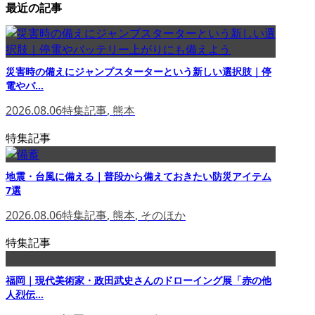
最近の記事
災害時の備えにジャンプスターターという新しい選択肢｜停
電やバ...
2026.08.06
特集記事
,
熊本
特集記事
地震・台風に備える｜普段から備えておきたい防災アイテム
7選
2026.08.06
特集記事
,
熊本
,
そのほか
特集記事
福岡｜現代美術家・政田武史さんのドローイング展「赤の他
人烈伝...