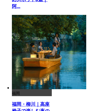
阿...
福岡
福岡・柳川｜高座
椅子で楽しむ夜の