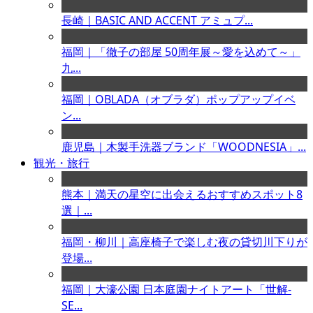
長崎｜BASIC AND ACCENT アミュプ...
福岡｜「徹子の部屋 50周年展～愛を込めて～」
九...
福岡｜OBLADA（オブラダ）ポップアップイベ
ン...
鹿児島｜木製手洗器ブランド「WOODNESIA」...
観光・旅行
熊本｜満天の星空に出会えるおすすめスポット8
選｜...
福岡・柳川｜高座椅子で楽しむ夜の貸切川下りが
登場...
福岡｜大濠公園 日本庭園ナイトアート「世解-
SE...