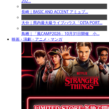
202...
長崎｜BASIC AND ACCENT アミュプ...
大分｜県内最大級ライブハウス「OITA PORT...
鳥栖｜「風CAMP2026」10月31日開催 小...
映画・演劇・アニメ・マンガ