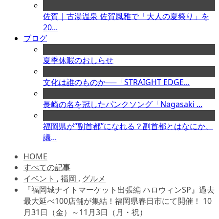
佐賀｜古湯温泉 佐賀風雅で「大人の夏祭り」を
20...
ブログ
夏季休暇のおしらせ
文化は誰のものか──「STRAIGHT EDGE...
長崎の名を冠したパンクソング「Nagasaki ...
福岡県が“副首都”になれる？副首都とはなにか、
議...
HOME
すべての記事
イベント
,
福岡
,
グルメ
『福岡城ナイトマーケット出張編 ハロウィンSP』過去
最大延べ100店舗が集結！福岡県春日市にて開催！ 10
月31日（金）～11月3日（月・祝）