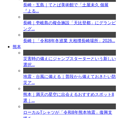
長崎・五島｜てとば美術館で「土屋未久 個展
『よる...
長崎｜壱岐島の複合施設「天比登都」にグランピ
ング...
長崎｜「令和8年冬巡業 大相撲長崎場所」2026...
熊本
災害時の備えにジャンプスターターという新しい
選択...
地震・台風に備える｜普段から備えておきたい防
災ア...
熊本｜満天の星空に出会えるおすすめスポット8
選｜...
ローカルTシャツが「令和8年熊本地震」復興支