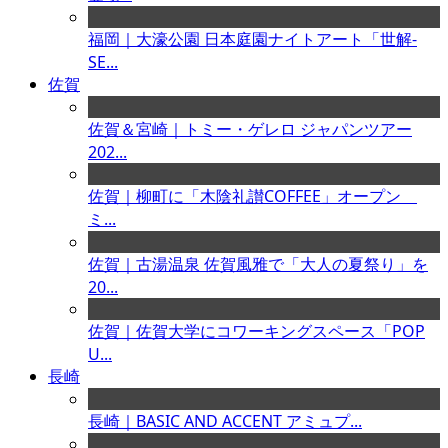
福岡｜大濠公園 日本庭園ナイトアート「世解-
SE...
佐賀
佐賀＆宮崎｜トミー・ゲレロ ジャパンツアー
202...
佐賀｜柳町に「木陰礼讃COFFEE」オープン
ミ...
佐賀｜古湯温泉 佐賀風雅で「大人の夏祭り」を
20...
佐賀｜佐賀大学にコワーキングスペース「POP
U...
長崎
長崎｜BASIC AND ACCENT アミュプ...