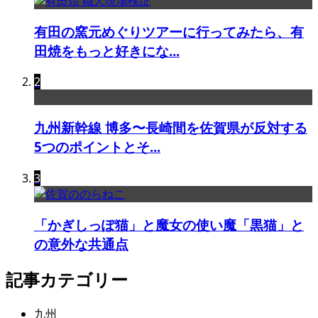
有田の窯元めぐりツアーに行ってみたら、有
田焼をもっと好きにな...
2
九州新幹線 博多〜長崎間を佐賀県が反対する
5つのポイントとそ...
3
「かぎしっぽ猫」と魔女の使い魔「黒猫」と
の意外な共通点
記事カテゴリー
九州