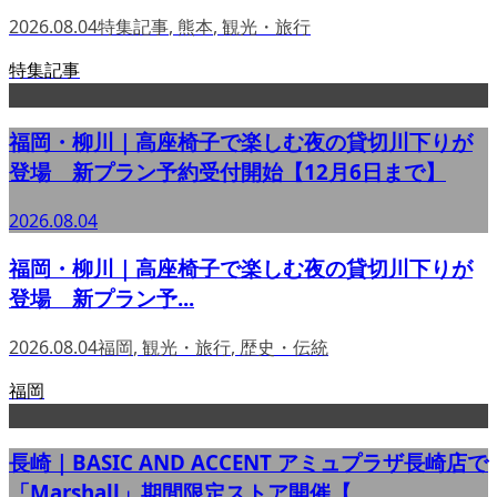
2026.08.04
特集記事
,
熊本
,
観光・旅行
特集記事
福岡・柳川｜高座椅子で楽しむ夜の貸切川下りが
登場 新プラン予約受付開始【12月6日まで】
2026.08.04
福岡・柳川｜高座椅子で楽しむ夜の貸切川下りが
登場 新プラン予...
2026.08.04
福岡
,
観光・旅行
,
歴史・伝統
福岡
長崎｜BASIC AND ACCENT アミュプラザ長崎店で
「Marshall」期間限定ストア開催【...