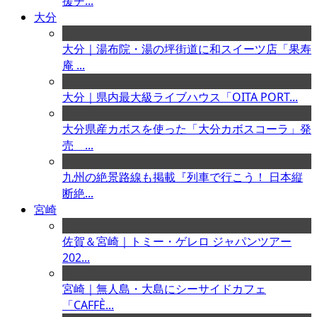
援チ...
大分
大分｜湯布院・湯の坪街道に和スイーツ店「果寿
庵 ...
大分｜県内最大級ライブハウス「OITA PORT...
大分県産カボスを使った「大分カボスコーラ」発
売 ...
九州の絶景路線も掲載『列車で行こう！ 日本縦
断絶...
宮崎
佐賀＆宮崎｜トミー・ゲレロ ジャパンツアー
202...
宮崎｜無人島・大島にシーサイドカフェ
「CAFFÈ...