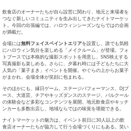
飲食店のオーナーたちが自ら設営に関わり、地元と来場者を
つなぐ新しいコミュニティを生み出してきたナイトマーケッ
ト。今回の出張編では、ハロウィンシーズンならではの企画
が満載だ。
会場には
無料フェイスペイントエリア
を設置し、誰でも気軽
にハロウィン気分を楽しめる「メイクルーム」が登場。フォ
トブースでは本格的な撮影スポットを用意し、SNS映えする
写真撮影も楽しめる。さらに、夕暮れ時には子どもたちに大
人気の「菓子まき」イベントを開催。やぐらの上からお菓子
がまかれ、会場全体が笑顔に包まれる。
そのほかにも、縁日ゲーム、ステージパフォーマンス、DJブ
ース、大道芸、チアやキッズダンスのステージ、パルクール
の体験会など多彩なコンテンツを展開。地元飲食店やキッチ
ンカーも多数出店し、地域ならではの味覚を堪能できる。
ナイトマーケットの魅力は、イベント前日に30人以上の飲
食店オーナーたちが協力して行う会場づくりにもある。笑い