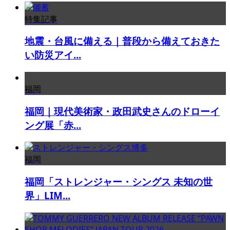
特集記事
地震・台風に備える｜普段から備えておきた
い防災アイ...
福岡
福岡｜現代美術家・政田武史さんのドローイ
ング展「赤...
福岡
福岡「ストレンジャー・シングス 未知の世
界」LIM...