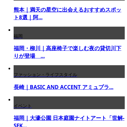
熊本｜満天の星空に出会えるおすすめスポッ
ト8選｜阿...
福岡
福岡・柳川｜高座椅子で楽しむ夜の貸切川下
りが登場 ...
ファッション・ライフスタイル
長崎｜BASIC AND ACCENT アミュプラ...
イベント
福岡｜大濠公園 日本庭園ナイトアート「世解-
SEK...