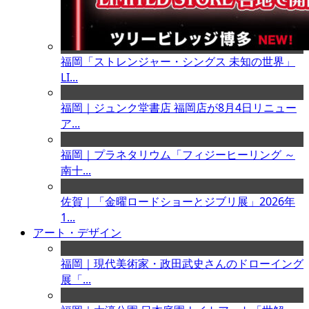
福岡「ストレンジャー・シングス 未知の世界」
LI...
福岡｜ジュンク堂書店 福岡店が8月4日リニュー
ア...
福岡｜プラネタリウム「フィジーヒーリング ～
南十...
佐賀｜「金曜ロードショーとジブリ展」2026年
1...
アート・デザイン
福岡｜現代美術家・政田武史さんのドローイング
展「...