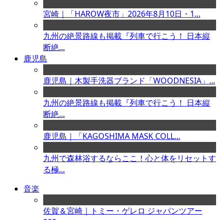
宮崎｜「HAROW夜市」2026年8月10日・1...
九州の絶景路線も掲載『列車で行こう！ 日本縦
断絶...
鹿児島
鹿児島｜木製手洗器ブランド「WOODNESIA」...
九州の絶景路線も掲載『列車で行こう！ 日本縦
断絶...
鹿児島｜「KAGOSHIMA MASK COLL...
九州で森林浴するならここ！心と体をリセットす
る極...
音楽
佐賀＆宮崎｜トミー・ゲレロ ジャパンツアー