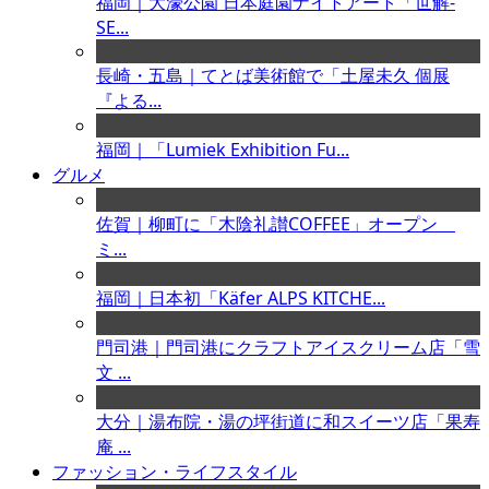
福岡｜大濠公園 日本庭園ナイトアート「世解-
SE...
長崎・五島｜てとば美術館で「土屋未久 個展
『よる...
福岡｜「Lumiek Exhibition Fu...
グルメ
佐賀｜柳町に「木陰礼讃COFFEE」オープン
ミ...
福岡｜日本初「Käfer ALPS KITCHE...
門司港｜門司港にクラフトアイスクリーム店「雪
文 ...
大分｜湯布院・湯の坪街道に和スイーツ店「果寿
庵 ...
ファッション・ライフスタイル