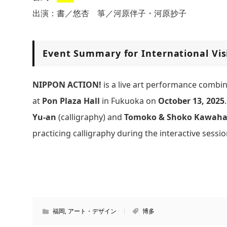
出演：書／悠杏 箏／河原伴子・河原抄子
Event Summary for International Vis
NIPPON ACTION!
is a live art performance combi
at
Pon Plaza Hall
in Fukuoka on
October 13, 2025
Yu-an
(calligraphy) and
Tomoko & Shoko Kawaha
practicing calligraphy during the interactive session
福岡
,
アート・デザイン
博多