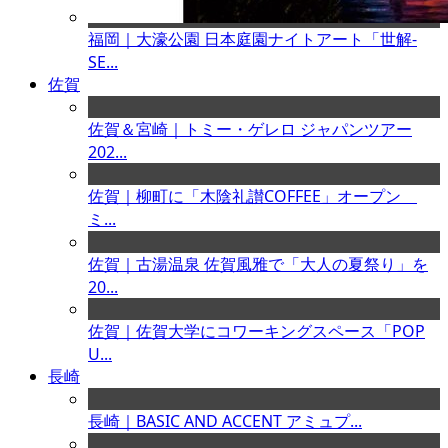
福岡｜大濠公園 日本庭園ナイトアート「世解-
SE...
佐賀
佐賀＆宮崎｜トミー・ゲレロ ジャパンツアー
202...
佐賀｜柳町に「木陰礼讃COFFEE」オープン
ミ...
佐賀｜古湯温泉 佐賀風雅で「大人の夏祭り」を
20...
佐賀｜佐賀大学にコワーキングスペース「POP
U...
長崎
長崎｜BASIC AND ACCENT アミュプ...