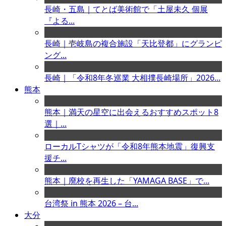
長崎・五島｜てとば美術館で「土屋未久 個展
『よる...
長崎｜壱岐島の複合施設「天比登都」にグランピ
ング...
長崎｜「令和8年冬巡業 大相撲長崎場所」2026...
熊本
熊本｜満天の星空に出会えるおすすめスポット8
選｜...
ローカルTシャツが「令和8年熊本地震」復興支
援チ...
熊本｜廃校を再生した「YAMAGA BASE」で...
台湾祭 in 熊本 2026 – 台...
大分