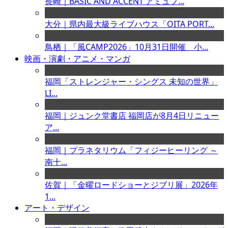
長崎｜BASIC AND ACCENT アミュプ...
大分｜県内最大級ライブハウス「OITA PORT...
鳥栖｜「風CAMP2026」10月31日開催 小...
映画・演劇・アニメ・マンガ
福岡「ストレンジャー・シングス 未知の世界」
LI...
福岡｜ジュンク堂書店 福岡店が8月4日リニュー
ア...
福岡｜プラネタリウム「フィジーヒーリング ～
南十...
佐賀｜「金曜ロードショーとジブリ展」2026年
1...
アート・デザイン