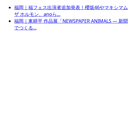
福岡｜福フェス出演者追加発表！櫻坂46やマキシマム
ザ ホルモン、anoら...
福岡｜東耕平 作品展「NEWSPAPER ANIMALS ― 新聞
でつくる...