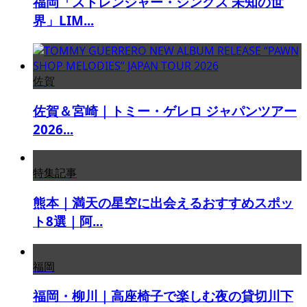
福岡「ストレンジャー・シングス 未知の世
界」LIM...
佐賀
佐賀＆宮崎｜トミー・ゲレロ ジャパンツアー
2026...
特集記事
熊本｜満天の星空に出会えるおすすめスポッ
ト8選｜阿...
福岡
福岡・柳川｜高座椅子で楽しむ夜の貸切川下