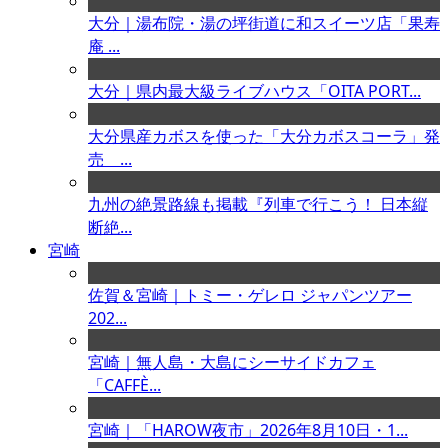
大分｜湯布院・湯の坪街道に和スイーツ店「果寿
庵 ...
大分｜県内最大級ライブハウス「OITA PORT...
大分県産カボスを使った「大分カボスコーラ」発
売 ...
九州の絶景路線も掲載『列車で行こう！ 日本縦
断絶...
宮崎
佐賀＆宮崎｜トミー・ゲレロ ジャパンツアー
202...
宮崎｜無人島・大島にシーサイドカフェ
「CAFFÈ...
宮崎｜「HAROW夜市」2026年8月10日・1...