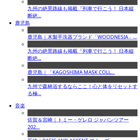
九州の絶景路線も掲載『列車で行こう！ 日本縦
断絶...
鹿児島
鹿児島｜木製手洗器ブランド「WOODNESIA」...
九州の絶景路線も掲載『列車で行こう！ 日本縦
断絶...
鹿児島｜「KAGOSHIMA MASK COLL...
九州で森林浴するならここ！心と体をリセットす
る極...
音楽
佐賀＆宮崎｜トミー・ゲレロ ジャパンツアー
202...