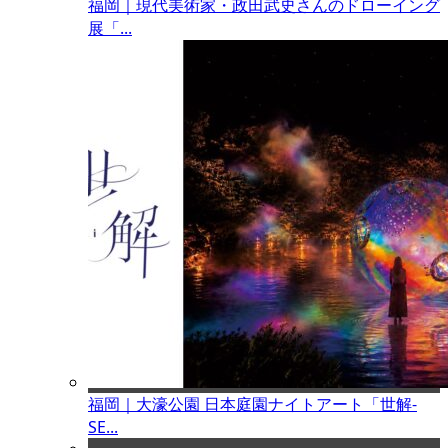
福岡｜現代美術家・政田武史さんのドローイング
展「...
福岡｜大濠公園 日本庭園ナイトアート「世解-
SE...