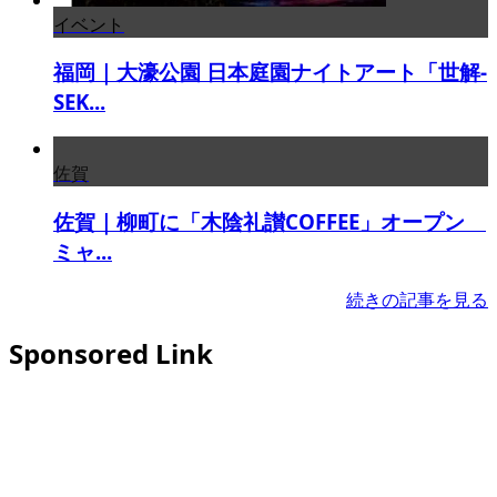
イベント
福岡｜大濠公園 日本庭園ナイトアート「世解-
SEK...
佐賀
佐賀｜柳町に「木陰礼讃COFFEE」オープン
ミャ...
続きの記事を見る
Sponsored Link