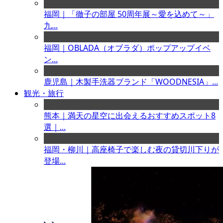
福岡｜「徹子の部屋 50周年展～愛を込めて～」
九...
福岡｜OBLADA（オブラダ）ポップアップイベ
ン...
鹿児島｜木製手洗器ブランド「WOODNESIA」...
観光・旅行
熊本｜満天の星空に出会えるおすすめスポット8
選｜...
福岡・柳川｜高座椅子で楽しむ夜の貸切川下りが
登場...