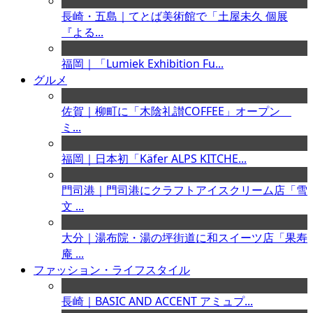
長崎・五島｜てとば美術館で「土屋未久 個展
『よる...
福岡｜「Lumiek Exhibition Fu...
グルメ
佐賀｜柳町に「木陰礼讃COFFEE」オープン
ミ...
福岡｜日本初「Käfer ALPS KITCHE...
門司港｜門司港にクラフトアイスクリーム店「雪
文 ...
大分｜湯布院・湯の坪街道に和スイーツ店「果寿
庵 ...
ファッション・ライフスタイル
長崎｜BASIC AND ACCENT アミュプ...