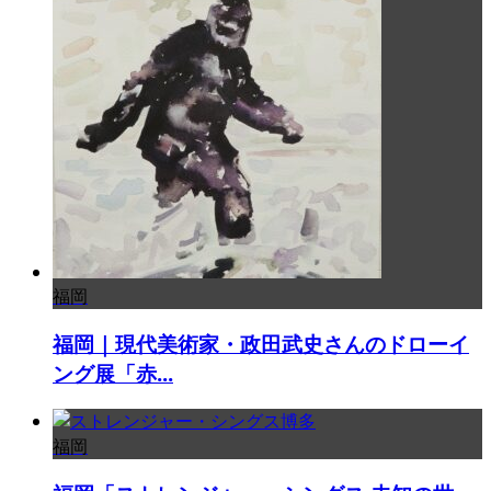
福岡
福岡｜現代美術家・政田武史さんのドローイ
ング展「赤...
福岡