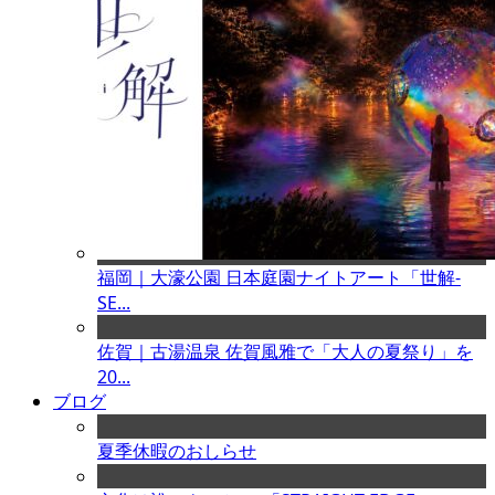
福岡｜大濠公園 日本庭園ナイトアート「世解-
SE...
佐賀｜古湯温泉 佐賀風雅で「大人の夏祭り」を
20...
ブログ
夏季休暇のおしらせ