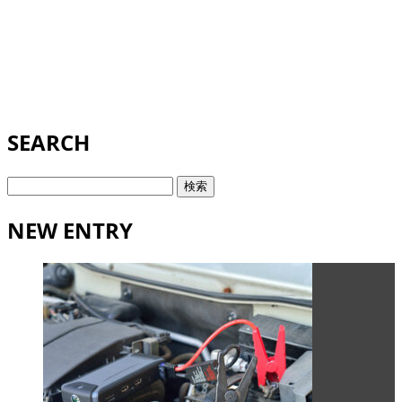
SEARCH
検
索:
NEW ENTRY