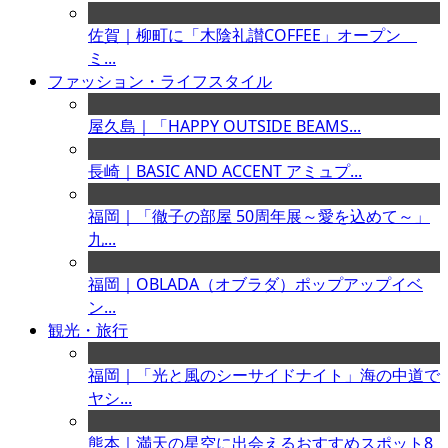
佐賀｜柳町に「木陰礼讃COFFEE」オープン
ミ...
ファッション・ライフスタイル
屋久島｜「HAPPY OUTSIDE BEAMS...
長崎｜BASIC AND ACCENT アミュプ...
福岡｜「徹子の部屋 50周年展～愛を込めて～」
九...
福岡｜OBLADA（オブラダ）ポップアップイベ
ン...
観光・旅行
福岡｜「光と風のシーサイドナイト」海の中道で
ヤシ...
熊本｜満天の星空に出会えるおすすめスポット8