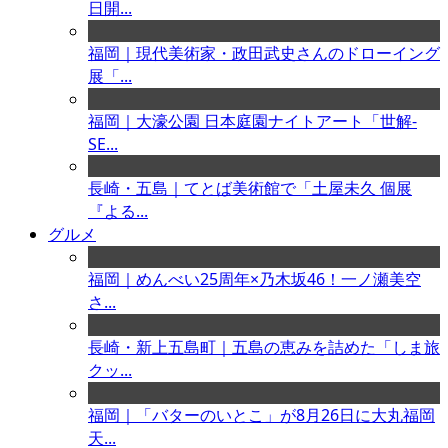
日開...
福岡｜現代美術家・政田武史さんのドローイング
展「...
福岡｜大濠公園 日本庭園ナイトアート「世解-
SE...
長崎・五島｜てとば美術館で「土屋未久 個展
『よる...
グルメ
福岡｜めんべい25周年×乃木坂46！一ノ瀬美空
さ...
長崎・新上五島町｜五島の恵みを詰めた「しま旅
クッ...
福岡｜「バターのいとこ」が8月26日に大丸福岡
天...