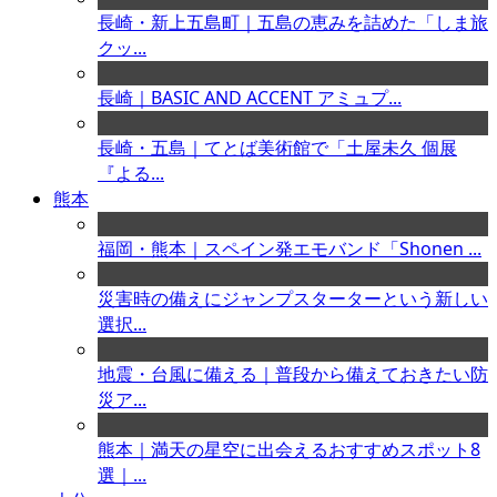
長崎・新上五島町｜五島の恵みを詰めた「しま旅
クッ...
長崎｜BASIC AND ACCENT アミュプ...
長崎・五島｜てとば美術館で「土屋未久 個展
『よる...
熊本
福岡・熊本｜スペイン発エモバンド「Shonen ...
災害時の備えにジャンプスターターという新しい
選択...
地震・台風に備える｜普段から備えておきたい防
災ア...
熊本｜満天の星空に出会えるおすすめスポット8
選｜...