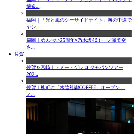
博多...
福岡｜「光と風のシーサイドナイト」海の中道で
ヤシ...
福岡｜めんべい25周年×乃木坂46！一ノ瀬美空
さ...
佐賀
佐賀＆宮崎｜トミー・ゲレロ ジャパンツアー
202...
佐賀｜柳町に「木陰礼讃COFFEE」オープン
ミ...