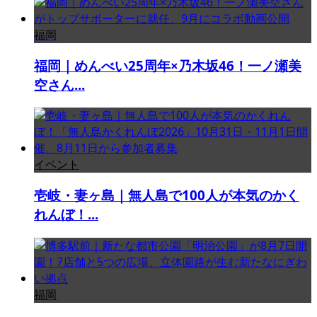
福岡
福岡｜めんべい25周年×乃木坂46！一ノ瀬美
空さん...
イベント
壱岐・妻ヶ島｜無人島で100人が本気のかく
れんぼ！...
福岡