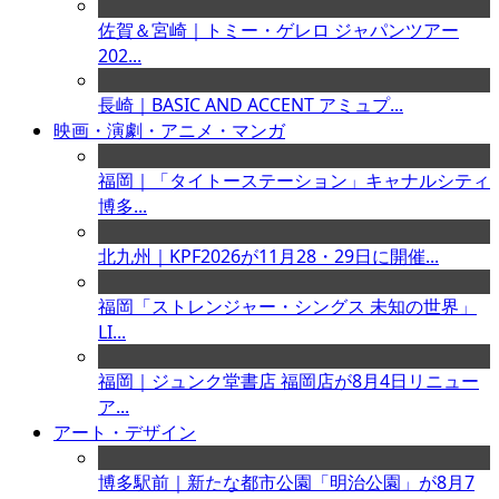
佐賀＆宮崎｜トミー・ゲレロ ジャパンツアー
202...
長崎｜BASIC AND ACCENT アミュプ...
映画・演劇・アニメ・マンガ
福岡｜「タイトーステーション」キャナルシティ
博多...
北九州｜KPF2026が11月28・29日に開催...
福岡「ストレンジャー・シングス 未知の世界」
LI...
福岡｜ジュンク堂書店 福岡店が8月4日リニュー
ア...
アート・デザイン
博多駅前｜新たな都市公園「明治公園」が8月7