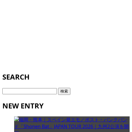
SEARCH
検
索:
NEW ENTRY