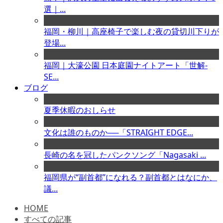
選｜...
福岡・柳川｜高座椅子で楽しむ夜の貸切川下りが
登場...
福岡｜大濠公園 日本庭園ナイトアート「世解-
SE...
ブログ
夏季休暇のおしらせ
文化は誰のものか──「STRAIGHT EDGE...
長崎の名を冠したパンクソング「Nagasaki ...
福岡県が“副首都”になれる？副首都とはなにか、
議...
HOME
すべての記事