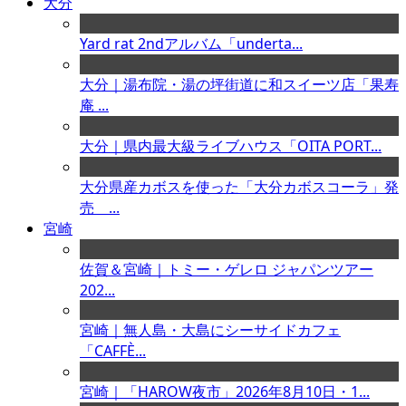
大分
Yard rat 2ndアルバム「underta...
大分｜湯布院・湯の坪街道に和スイーツ店「果寿
庵 ...
大分｜県内最大級ライブハウス「OITA PORT...
大分県産カボスを使った「大分カボスコーラ」発
売 ...
宮崎
佐賀＆宮崎｜トミー・ゲレロ ジャパンツアー
202...
宮崎｜無人島・大島にシーサイドカフェ
「CAFFÈ...
宮崎｜「HAROW夜市」2026年8月10日・1...