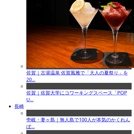
佐賀｜古湯温泉 佐賀風雅で「大人の夏祭り」を
20...
佐賀｜佐賀大学にコワーキングスペース「POP
U...
長崎
壱岐・妻ヶ島｜無人島で100人が本気のかくれん
ぼ...