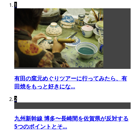
1
有田の窯元めぐりツアーに行ってみたら、有
田焼をもっと好きにな...
2
九州新幹線 博多〜長崎間を佐賀県が反対する
5つのポイントとそ...