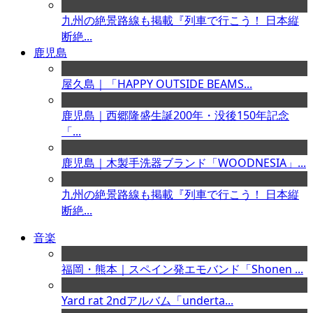
九州の絶景路線も掲載『列車で行こう！ 日本縦
断絶...
鹿児島
屋久島｜「HAPPY OUTSIDE BEAMS...
鹿児島｜西郷隆盛生誕200年・没後150年記念
「...
鹿児島｜木製手洗器ブランド「WOODNESIA」...
九州の絶景路線も掲載『列車で行こう！ 日本縦
断絶...
音楽
福岡・熊本｜スペイン発エモバンド「Shonen ...
Yard rat 2ndアルバム「underta...