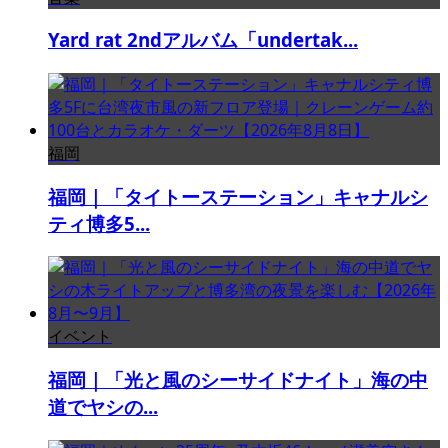
Yard rat 2ndアルバム「undertak...
福岡
福岡｜「タイトーステーション」キャナルシ
ティ博多5...
イベント
福岡｜「光と風のシーサイドナイト」海の中
道でヤシの...