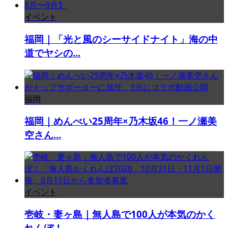
イベント
福岡｜「光と風のシーサイドナイト」海の中
道でヤシの...
福岡
福岡｜めんべい25周年×乃木坂46！一ノ瀬美
空さん...
イベント
壱岐・妻ヶ島｜無人島で100人が本気のかく
れんぼ！...