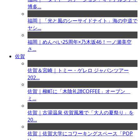
博多...
福岡｜「光と風のシーサイドナイト」海の中道で
ヤシ...
福岡｜めんべい25周年×乃木坂46！一ノ瀬美空
さ...
佐賀
佐賀＆宮崎｜トミー・ゲレロ ジャパンツアー
202...
佐賀｜柳町に「木陰礼讃COFFEE」オープン
ミ...
佐賀｜古湯温泉 佐賀風雅で「大人の夏祭り」を
20...
佐賀｜佐賀大学にコワーキングスペース「POP