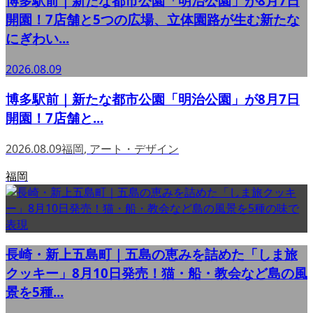
博多駅前｜新たな都市公園「明治公園」が8月7日
開園！7店舗と5つの広場、立体園路が生む新たな
にぎわい...
2026.08.09
博多駅前｜新たな都市公園「明治公園」が8月7日
開園！7店舗と...
2026.08.09
福岡
,
アート・デザイン
福岡
長崎・新上五島町｜五島の恵みを詰めた「しま旅
クッキー」8月10日発売！猫・船・教会など島の風
景を5種...