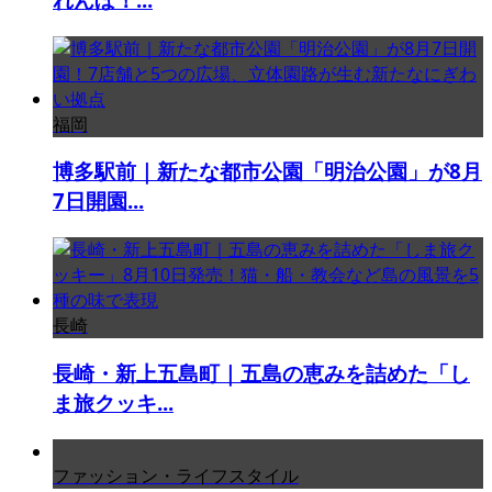
福岡
博多駅前｜新たな都市公園「明治公園」が8月
7日開園...
長崎
長崎・新上五島町｜五島の恵みを詰めた「し
ま旅クッキ...
ファッション・ライフスタイル