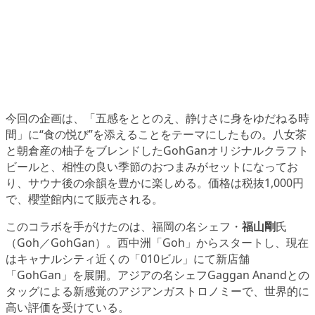
今回の企画は、「五感をととのえ、静けさに身をゆだねる時
間」に“食の悦び”を添えることをテーマにしたもの。八女茶
と朝倉産の柚子をブレンドしたGohGanオリジナルクラフト
ビールと、相性の良い季節のおつまみがセットになってお
り、サウナ後の余韻を豊かに楽しめる。価格は税抜1,000円
で、櫻堂館内にて販売される。
このコラボを手がけたのは、福岡の名シェフ・
福山剛
氏
（Goh／GohGan）。西中洲「Goh」からスタートし、現在
はキャナルシティ近くの「010ビル」にて新店舗
「GohGan」を展開。アジアの名シェフGaggan Anandとの
タッグによる新感覚のアジアンガストロノミーで、世界的に
高い評価を受けている。