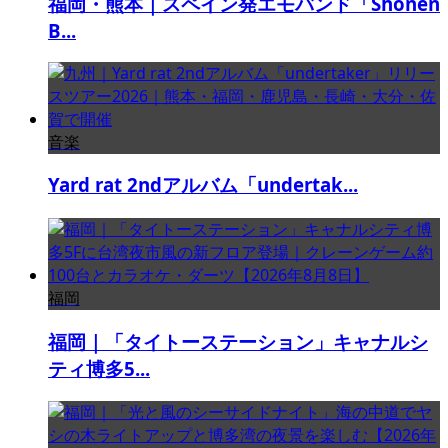
福岡・熊本｜スペイン発エモバンド「Shonen
B...
音楽
Yard rat 2ndアルバム「undertak...
福岡
福岡｜「タイトーステーション」キャナルシ
ティ博多5...