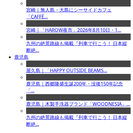
宮崎｜無人島・大島にシーサイドカフェ
「CAFFÈ...
宮崎｜「HAROW夜市」2026年8月10日・1...
九州の絶景路線も掲載『列車で行こう！ 日本縦
断絶...
鹿児島
屋久島｜「HAPPY OUTSIDE BEAMS...
鹿児島｜西郷隆盛生誕200年・没後150年記念
「...
鹿児島｜木製手洗器ブランド「WOODNESIA」...
九州の絶景路線も掲載『列車で行こう！ 日本縦
断絶...