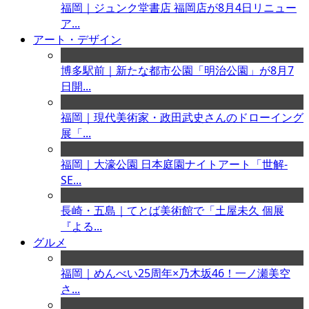
福岡｜ジュンク堂書店 福岡店が8月4日リニュー
ア...
アート・デザイン
博多駅前｜新たな都市公園「明治公園」が8月7
日開...
福岡｜現代美術家・政田武史さんのドローイング
展「...
福岡｜大濠公園 日本庭園ナイトアート「世解-
SE...
長崎・五島｜てとば美術館で「土屋未久 個展
『よる...
グルメ
福岡｜めんべい25周年×乃木坂46！一ノ瀬美空
さ...