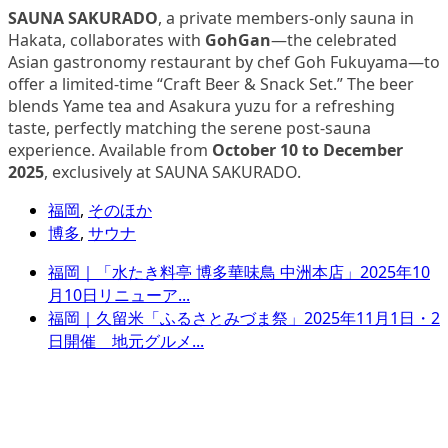
SAUNA SAKURADO
, a private members-only sauna in
Hakata, collaborates with
GohGan
—the celebrated
Asian gastronomy restaurant by chef Goh Fukuyama—to
offer a limited-time “Craft Beer & Snack Set.” The beer
blends Yame tea and Asakura yuzu for a refreshing
taste, perfectly matching the serene post-sauna
experience. Available from
October 10 to December
2025
, exclusively at SAUNA SAKURADO.
福岡
,
そのほか
博多
,
サウナ
福岡｜「水たき料亭 博多華味鳥 中洲本店」2025年10
月10日リニューア...
福岡｜久留米「ふるさとみづま祭」2025年11月1日・2
日開催 地元グルメ...