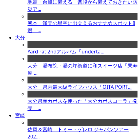
地震・台風に備える｜普段から備えておきたい防
災ア...
熊本｜満天の星空に出会えるおすすめスポット8
選｜...
大分
Yard rat 2ndアルバム「underta...
大分｜湯布院・湯の坪街道に和スイーツ店「果寿
庵 ...
大分｜県内最大級ライブハウス「OITA PORT...
大分県産カボスを使った「大分カボスコーラ」発
売 ...
宮崎
佐賀＆宮崎｜トミー・ゲレロ ジャパンツアー
202...