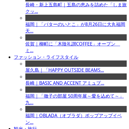
長崎・新上五島町｜五島の恵みを詰めた「しま旅
クッ...
福岡｜「バターのいとこ」が8月26日に大丸福岡
天...
佐賀｜柳町に「木陰礼讃COFFEE」オープン
ミ...
ファッション・ライフスタイル
屋久島｜「HAPPY OUTSIDE BEAMS...
長崎｜BASIC AND ACCENT アミュプ...
福岡｜「徹子の部屋 50周年展～愛を込めて～」
九...
福岡｜OBLADA（オブラダ）ポップアップイベ
ン...
観光・旅行