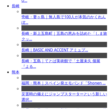
U...
長崎
壱岐・妻ヶ島｜無人島で100人が本気のかくれん
ぼ...
長崎・新上五島町｜五島の恵みを詰めた「しま旅
クッ...
長崎｜BASIC AND ACCENT アミュプ...
長崎・五島｜てとば美術館で「土屋未久 個展
『よる...
熊本
福岡・熊本｜スペイン発エモバンド「Shonen ...
災害時の備えにジャンプスターターという新しい
選択...