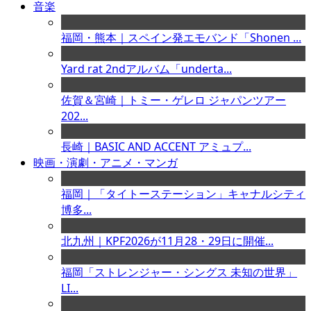
音楽
福岡・熊本｜スペイン発エモバンド「Shonen ...
Yard rat 2ndアルバム「underta...
佐賀＆宮崎｜トミー・ゲレロ ジャパンツアー
202...
長崎｜BASIC AND ACCENT アミュプ...
映画・演劇・アニメ・マンガ
福岡｜「タイトーステーション」キャナルシティ
博多...
北九州｜KPF2026が11月28・29日に開催...
福岡「ストレンジャー・シングス 未知の世界」
LI...