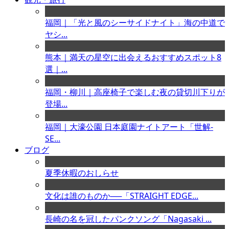
福岡｜「光と風のシーサイドナイト」海の中道で
ヤシ...
熊本｜満天の星空に出会えるおすすめスポット8
選｜...
福岡・柳川｜高座椅子で楽しむ夜の貸切川下りが
登場...
福岡｜大濠公園 日本庭園ナイトアート「世解-
SE...
ブログ
夏季休暇のおしらせ
文化は誰のものか──「STRAIGHT EDGE...
長崎の名を冠したパンクソング「Nagasaki ...