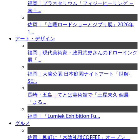
福岡｜プラネタリウム「フィジーヒーリング ～
南十...
佐賀｜「金曜ロードショーとジブリ展」2026年
1...
アート・デザイン
福岡｜現代美術家・政田武史さんのドローイング
展「...
福岡｜大濠公園 日本庭園ナイトアート「世解-
SE...
長崎・五島｜てとば美術館で「土屋未久 個展
『よる...
福岡｜「Lumiek Exhibition Fu...
グルメ
佐賀｜柳町に「木陰礼讃COFFEE」オープン