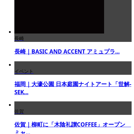
長崎
長崎｜BASIC AND ACCENT アミュプラ...
イベント
福岡｜大濠公園 日本庭園ナイトアート「世解-
SEK...
佐賀
佐賀｜柳町に「木陰礼讃COFFEE」オープン
ミャ...