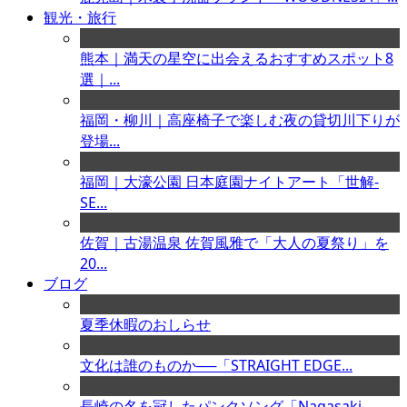
観光・旅行
熊本｜満天の星空に出会えるおすすめスポット8
選｜...
福岡・柳川｜高座椅子で楽しむ夜の貸切川下りが
登場...
福岡｜大濠公園 日本庭園ナイトアート「世解-
SE...
佐賀｜古湯温泉 佐賀風雅で「大人の夏祭り」を
20...
ブログ
夏季休暇のおしらせ
文化は誰のものか──「STRAIGHT EDGE...
長崎の名を冠したパンクソング「Nagasaki ...