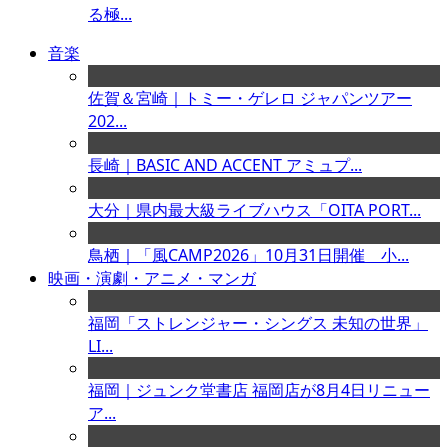
る極...
音楽
佐賀＆宮崎｜トミー・ゲレロ ジャパンツアー
202...
長崎｜BASIC AND ACCENT アミュプ...
大分｜県内最大級ライブハウス「OITA PORT...
鳥栖｜「風CAMP2026」10月31日開催 小...
映画・演劇・アニメ・マンガ
福岡「ストレンジャー・シングス 未知の世界」
LI...
福岡｜ジュンク堂書店 福岡店が8月4日リニュー
ア...