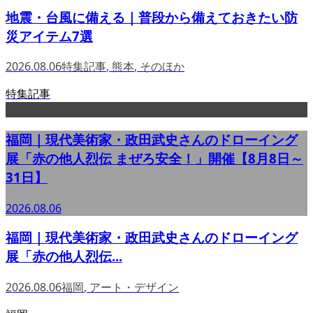
地震・台風に備える｜普段から備えておきたい防
災アイテム7選
2026.08.06
特集記事
,
熊本
,
そのほか
特集記事
福岡｜現代美術家・政田武史さんのドローイング
展「赤の他人烈伝 まぜろ安全！」開催【8月8日～
31日】
2026.08.06
福岡｜現代美術家・政田武史さんのドローイング
展「赤の他人烈伝...
2026.08.06
福岡
,
アート・デザイン