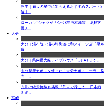
熊本｜満天の星空に出会えるおすすめスポット8
選｜...
ローカルTシャツが「令和8年熊本地震」復興支
援チ...
大分
大分｜湯布院・湯の坪街道に和スイーツ店「果寿
庵 ...
大分｜県内最大級ライブハウス「OITA PORT...
大分県産カボスを使った「大分カボスコーラ」発
売 ...
九州の絶景路線も掲載『列車で行こう！ 日本縦
断絶...
宮崎