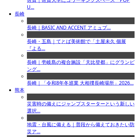
佐賀｜佐賀大学にコワーキングスペース「POP
U...
長崎
長崎｜BASIC AND ACCENT アミュプ...
長崎・五島｜てとば美術館で「土屋未久 個展
『よる...
長崎｜壱岐島の複合施設「天比登都」にグランピ
ング...
長崎｜「令和8年冬巡業 大相撲長崎場所」2026...
熊本
災害時の備えにジャンプスターターという新しい
選択...
地震・台風に備える｜普段から備えておきたい防
災ア...