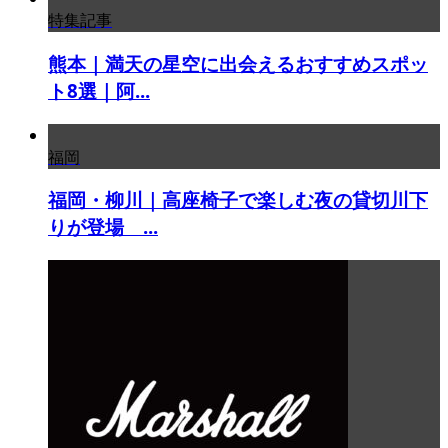
特集記事
熊本｜満天の星空に出会えるおすすめスポッ
ト8選｜阿...
福岡
福岡・柳川｜高座椅子で楽しむ夜の貸切川下
りが登場 ...