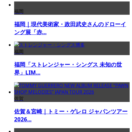
福岡
福岡｜現代美術家・政田武史さんのドローイ
ング展「赤...
福岡
福岡「ストレンジャー・シングス 未知の世
界」LIM...
佐賀
佐賀＆宮崎｜トミー・ゲレロ ジャパンツアー
2026...