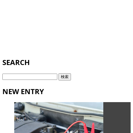
SEARCH
検
索:
NEW ENTRY