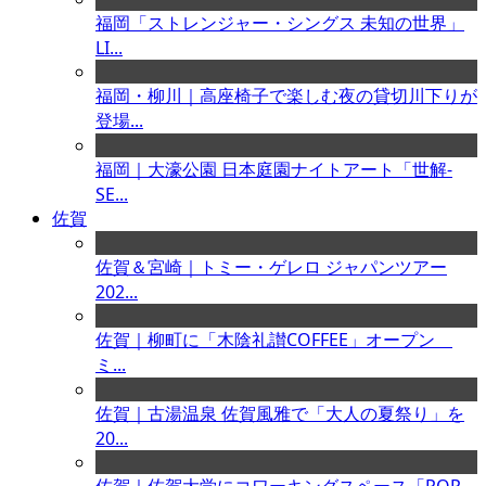
福岡「ストレンジャー・シングス 未知の世界」
LI...
福岡・柳川｜高座椅子で楽しむ夜の貸切川下りが
登場...
福岡｜大濠公園 日本庭園ナイトアート「世解-
SE...
佐賀
佐賀＆宮崎｜トミー・ゲレロ ジャパンツアー
202...
佐賀｜柳町に「木陰礼讃COFFEE」オープン
ミ...
佐賀｜古湯温泉 佐賀風雅で「大人の夏祭り」を
20...