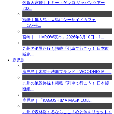
佐賀＆宮崎｜トミー・ゲレロ ジャパンツアー
202...
宮崎｜無人島・大島にシーサイドカフェ
「CAFFÈ...
宮崎｜「HAROW夜市」2026年8月10日・1...
九州の絶景路線も掲載『列車で行こう！ 日本縦
断絶...
鹿児島
鹿児島｜木製手洗器ブランド「WOODNESIA」...
九州の絶景路線も掲載『列車で行こう！ 日本縦
断絶...
鹿児島｜「KAGOSHIMA MASK COLL...
九州で森林浴するならここ！心と体をリセットす