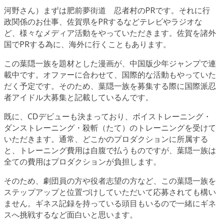
河野さん）まずは肥前夢街道 忍者村のPRです。それに行
政関係のお仕事、佐賀県をPRするなどテレビやラジオな
ど、様々なメディア活動をやっていただきます。佐賀を諸外
国でPRする為に、海外に行くこともあります。
この葉隠一族を題材とした漫画が、中国版少年ジャンプで連
載中です。オファーに合わせて、国際的な活動もやっていた
だく予定です。そのため、葉隠一族を募集する際に国際派忍
者アイドル大募集と記載しているんです。
既に、CDデビューも決まっており、ボイストレーニング・
ダンストレーニング・殺斬（たて）のトレーニングを受けて
いただきます。通常、どこかのプロダクションに所属する
と、トレーニング費用は自腹で払うものですが、葉隠一族は
全ての費用はプロダクションが負担します。
そのため、劇団員の方や役者志望の方など、この葉隠一族を
ステップアップと位置づけしていただいて応募されても構い
ません。ギネス記録を持っている頭目もいるので一緒にギネ
スへ挑戦するなど面白いと思います。