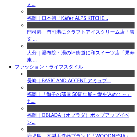
ミ...
福岡｜日本初「Käfer ALPS KITCHE...
門司港｜門司港にクラフトアイスクリーム店「雪
文 ...
大分｜湯布院・湯の坪街道に和スイーツ店「果寿
庵 ...
ファッション・ライフスタイル
長崎｜BASIC AND ACCENT アミュプ...
福岡｜「徹子の部屋 50周年展～愛を込めて～」
九...
福岡｜OBLADA（オブラダ）ポップアップイベ
ン...
鹿児島｜木製手洗器ブランド「WOODNESIA」...