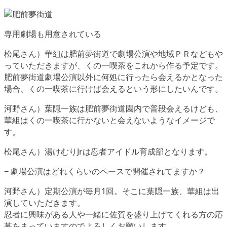
専用劇場も用意されている
松尾さん）華組は肥前夢街道で劇場公演や地域ＰＲなどもや
っていただきますが、くの一喫茶をこれから作る予定です。
肥前夢街道劇場公演以外に何処に行ったら会えるかとなった
場合、くの一喫茶に行けば会えるという形にしたいんです。
河野さん）葉隠一族は肥前夢街道園内で普段会えるけども、
華組はくの一喫茶に行かないと会えないようなイメージで
す。
松尾さん）湯けむりJrは忍者アイドル育成部となります。
− 劇場公演はどれくらいのペースで開催されてますか？
河野さん）定期公演が毎月1回。そこに葉隠一族、華組は出
演していただきます。
忍者に興味がある人や一緒に佐賀を盛り上げてくれる方の応
募をまっていますのでよろしくお願いします。