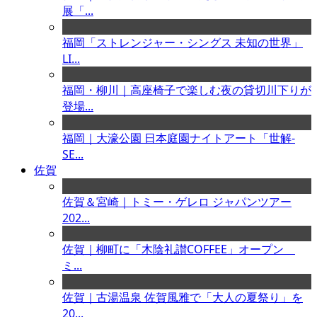
展「...
福岡「ストレンジャー・シングス 未知の世界」
LI...
福岡・柳川｜高座椅子で楽しむ夜の貸切川下りが
登場...
福岡｜大濠公園 日本庭園ナイトアート「世解-
SE...
佐賀
佐賀＆宮崎｜トミー・ゲレロ ジャパンツアー
202...
佐賀｜柳町に「木陰礼讃COFFEE」オープン
ミ...
佐賀｜古湯温泉 佐賀風雅で「大人の夏祭り」を
20...