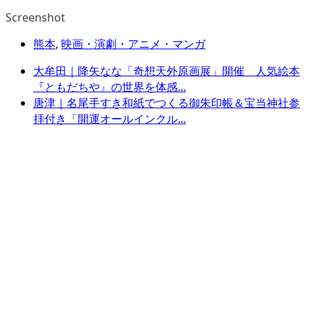
Screenshot
熊本
,
映画・演劇・アニメ・マンガ
大牟田｜降矢なな「奇想天外原画展」開催 人気絵本
『ともだちや』の世界を体感...
唐津｜名尾手すき和紙でつくる御朱印帳＆宝当神社参
拝付き「開運オールインクル...