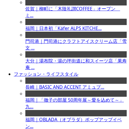
佐賀｜柳町に「木陰礼讃COFFEE」オープン
ミ...
福岡｜日本初「Käfer ALPS KITCHE...
門司港｜門司港にクラフトアイスクリーム店「雪
文 ...
大分｜湯布院・湯の坪街道に和スイーツ店「果寿
庵 ...
ファッション・ライフスタイル
長崎｜BASIC AND ACCENT アミュプ...
福岡｜「徹子の部屋 50周年展～愛を込めて～」
九...
福岡｜OBLADA（オブラダ）ポップアップイベ
ン...