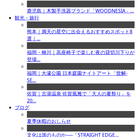
鹿児島｜木製手洗器ブランド「WOODNESIA」...
観光・旅行
熊本｜満天の星空に出会えるおすすめスポット8
選｜...
福岡・柳川｜高座椅子で楽しむ夜の貸切川下りが
登場...
福岡｜大濠公園 日本庭園ナイトアート「世解-
SE...
佐賀｜古湯温泉 佐賀風雅で「大人の夏祭り」を
20...
ブログ
夏季休暇のおしらせ
文化は誰のものか──「STRAIGHT EDGE...