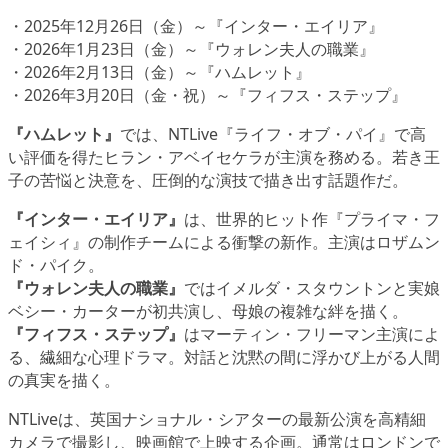
・2025年12月26日（金）～『インター・エイリア』
・2026年1月23日（金）～『ウォレン夫人の職業』
・2026年2月13日（金）～『ハムレット』
・2026年3月20日（金・祝）～『フィフス・ステップ』
『ハムレット』
では、NTLive『ライフ・オブ・パイ』で高
い評価を得たヒラン・アベイセケラが主演を務める。若き王
子の苦悩と決意を、圧倒的な演技で描き出す話題作だ。
『インター・エイリア』
は、世界的ヒット作『プライマ・フ
ェイシィ』の制作チームによる衝撃の新作。主演はロザムン
ド・パイク。
『ウォレン夫人の職業』
ではイメルダ・スタウントンと実娘
ベシー・カーターが初共演し、母娘の複雑な絆を描く。
『フィフス・ステップ』
はマーティン・フリーマン主演によ
る、繊細な心理ドラマ。対話と沈黙の間に浮かび上がる人間
の真実を描く。
NTLiveは、英国ナショナル・シアターの最新公演を高精細
カメラで撮影し、映画館で上映する企画。通常はロンドンで