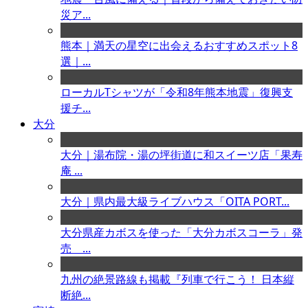
災ア...
熊本｜満天の星空に出会えるおすすめスポット8
選｜...
ローカルTシャツが「令和8年熊本地震」復興支
援チ...
大分
大分｜湯布院・湯の坪街道に和スイーツ店「果寿
庵 ...
大分｜県内最大級ライブハウス「OITA PORT...
大分県産カボスを使った「大分カボスコーラ」発
売 ...
九州の絶景路線も掲載『列車で行こう！ 日本縦
断絶...