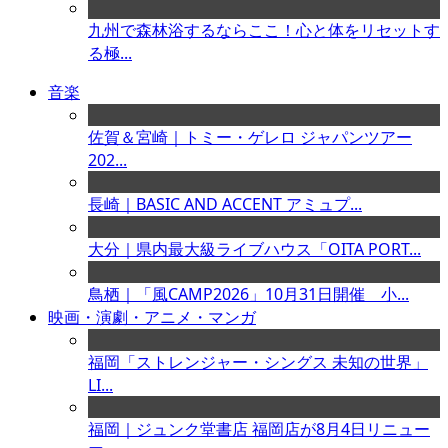
九州で森林浴するならここ！心と体をリセットす
る極...
音楽
佐賀＆宮崎｜トミー・ゲレロ ジャパンツアー
202...
長崎｜BASIC AND ACCENT アミュプ...
大分｜県内最大級ライブハウス「OITA PORT...
鳥栖｜「風CAMP2026」10月31日開催 小...
映画・演劇・アニメ・マンガ
福岡「ストレンジャー・シングス 未知の世界」
LI...
福岡｜ジュンク堂書店 福岡店が8月4日リニュー