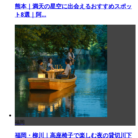
熊本｜満天の星空に出会えるおすすめスポッ
ト8選｜阿...
福岡
福岡・柳川｜高座椅子で楽しむ夜の貸切川下