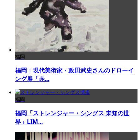
福岡
福岡｜現代美術家・政田武史さんのドローイ
ング展「赤...
福岡
福岡「ストレンジャー・シングス 未知の世
界」LIM...