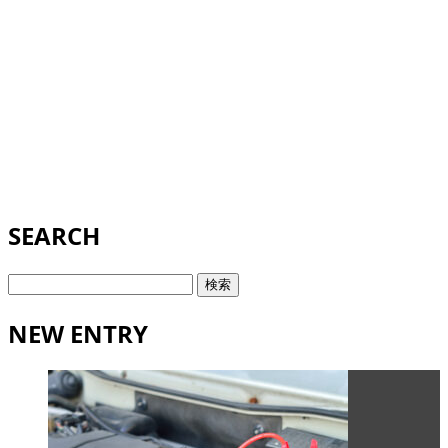
SEARCH
検
索:
NEW ENTRY