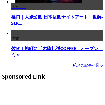
イベント
福岡｜大濠公園 日本庭園ナイトアート「世解-
SEK...
佐賀
佐賀｜柳町に「木陰礼讃COFFEE」オープン
ミャ...
続きの記事を見る
Sponsored Link