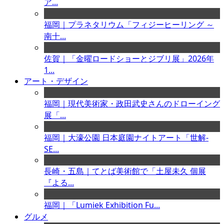
ア...
福岡｜プラネタリウム「フィジーヒーリング ～
南十...
佐賀｜「金曜ロードショーとジブリ展」2026年
1...
アート・デザイン
福岡｜現代美術家・政田武史さんのドローイング
展「...
福岡｜大濠公園 日本庭園ナイトアート「世解-
SE...
長崎・五島｜てとば美術館で「土屋未久 個展
『よる...
福岡｜「Lumiek Exhibition Fu...
グルメ