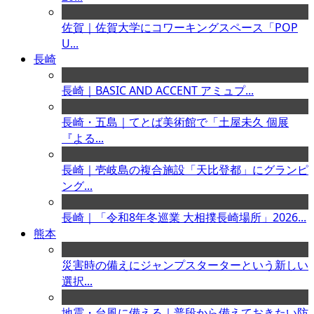
佐賀｜佐賀大学にコワーキングスペース「POP
U...
長崎
長崎｜BASIC AND ACCENT アミュプ...
長崎・五島｜てとば美術館で「土屋未久 個展
『よる...
長崎｜壱岐島の複合施設「天比登都」にグランピ
ング...
長崎｜「令和8年冬巡業 大相撲長崎場所」2026...
熊本
災害時の備えにジャンプスターターという新しい
選択...
地震・台風に備える｜普段から備えておきたい防