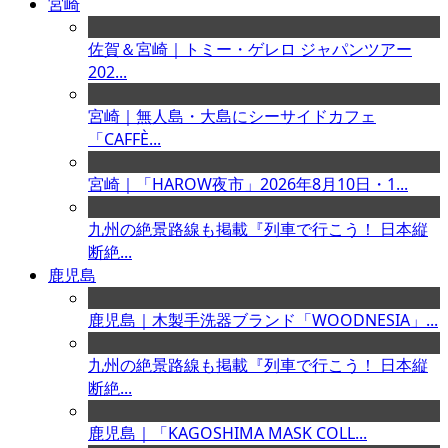
宮崎
佐賀＆宮崎｜トミー・ゲレロ ジャパンツアー
202...
宮崎｜無人島・大島にシーサイドカフェ
「CAFFÈ...
宮崎｜「HAROW夜市」2026年8月10日・1...
九州の絶景路線も掲載『列車で行こう！ 日本縦
断絶...
鹿児島
鹿児島｜木製手洗器ブランド「WOODNESIA」...
九州の絶景路線も掲載『列車で行こう！ 日本縦
断絶...
鹿児島｜「KAGOSHIMA MASK COLL...