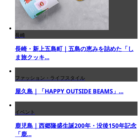
長崎
長崎・新上五島町｜五島の恵みを詰めた「し
ま旅クッキ...
ファッション・ライフスタイル
屋久島｜「HAPPY OUTSIDE BEAMS」...
イベント
鹿児島｜西郷隆盛生誕200年・没後150年記念
「鹿...