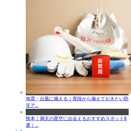
地震・台風に備える｜普段から備えておきたい防
災ア...
熊本｜満天の星空に出会えるおすすめスポット8
選｜...