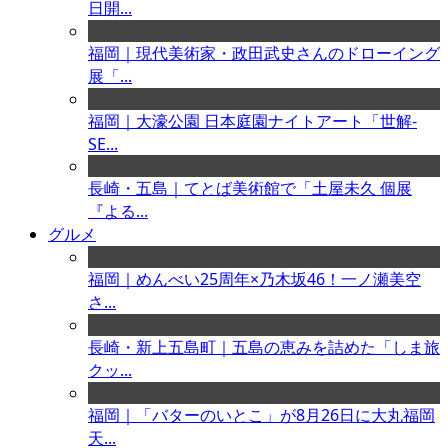
日開...
福岡｜現代美術家・政田武史さんのドローイング
展「...
福岡｜大濠公園 日本庭園ナイトアート「世解-
SE...
長崎・五島｜てとば美術館で「土屋未久 個展
『よる...
グルメ
福岡｜めんべい25周年×乃木坂46！一ノ瀬美空
さ...
長崎・新上五島町｜五島の恵みを詰めた「しま旅
クッ...
福岡｜「バターのいとこ」が8月26日に大丸福岡
天...