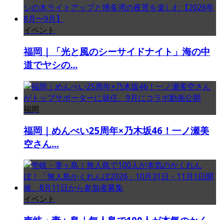
イベント
福岡｜「光と風のシーサイドナイト」海の中
道でヤシの...
福岡
福岡｜めんべい25周年×乃木坂46！一ノ瀬美
空さん...
イベント