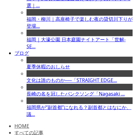
選｜...
福岡・柳川｜高座椅子で楽しむ夜の貸切川下りが
登場...
福岡｜大濠公園 日本庭園ナイトアート「世解-
SE...
ブログ
夏季休暇のおしらせ
文化は誰のものか──「STRAIGHT EDGE...
長崎の名を冠したパンクソング「Nagasaki ...
福岡県が“副首都”になれる？副首都とはなにか、
議...
HOME
すべての記事