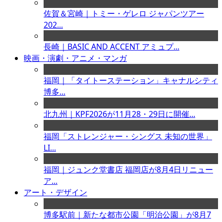
佐賀＆宮崎｜トミー・ゲレロ ジャパンツアー
202...
長崎｜BASIC AND ACCENT アミュプ...
映画・演劇・アニメ・マンガ
福岡｜「タイトーステーション」キャナルシティ
博多...
北九州｜KPF2026が11月28・29日に開催...
福岡「ストレンジャー・シングス 未知の世界」
LI...
福岡｜ジュンク堂書店 福岡店が8月4日リニュー
ア...
アート・デザイン
博多駅前｜新たな都市公園「明治公園」が8月7