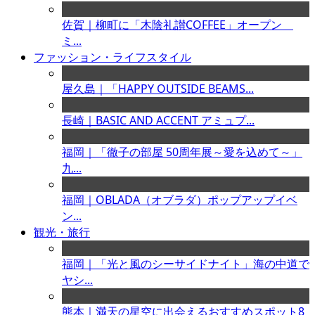
佐賀｜柳町に「木陰礼讃COFFEE」オープン
ミ...
ファッション・ライフスタイル
屋久島｜「HAPPY OUTSIDE BEAMS...
長崎｜BASIC AND ACCENT アミュプ...
福岡｜「徹子の部屋 50周年展～愛を込めて～」
九...
福岡｜OBLADA（オブラダ）ポップアップイベ
ン...
観光・旅行
福岡｜「光と風のシーサイドナイト」海の中道で
ヤシ...
熊本｜満天の星空に出会えるおすすめスポット8