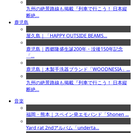
九州の絶景路線も掲載『列車で行こう！ 日本縦
断絶...
鹿児島
屋久島｜「HAPPY OUTSIDE BEAMS...
鹿児島｜西郷隆盛生誕200年・没後150年記念
「...
鹿児島｜木製手洗器ブランド「WOODNESIA」...
九州の絶景路線も掲載『列車で行こう！ 日本縦
断絶...
音楽
福岡・熊本｜スペイン発エモバンド「Shonen ...
Yard rat 2ndアルバム「underta...