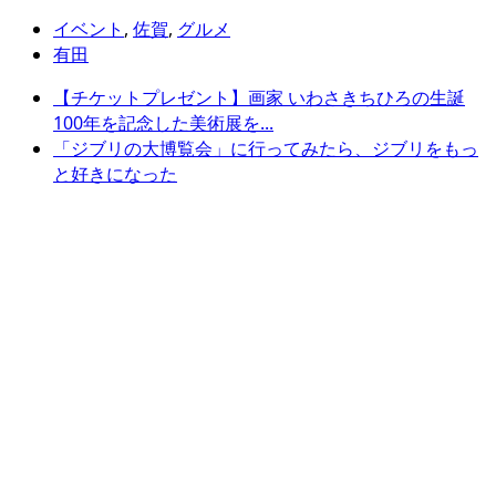
イベント
,
佐賀
,
グルメ
有田
【チケットプレゼント】画家 いわさきちひろの生誕
100年を記念した美術展を...
「ジブリの大博覧会」に行ってみたら、ジブリをもっ
と好きになった