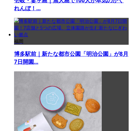
壱岐・妻ヶ島｜無人島で100人が本気のかく
れんぼ！...
福岡
博多駅前｜新たな都市公園「明治公園」が8月
7日開園...