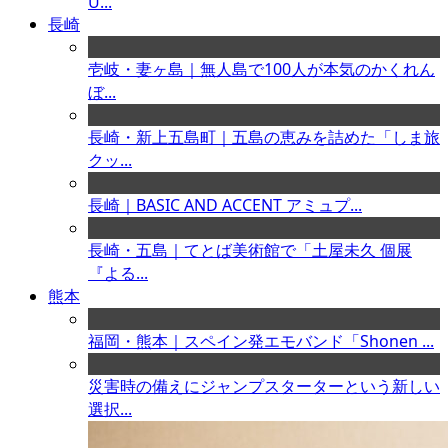
U...
長崎
壱岐・妻ヶ島｜無人島で100人が本気のかくれん
ぼ...
長崎・新上五島町｜五島の恵みを詰めた「しま旅
クッ...
長崎｜BASIC AND ACCENT アミュプ...
長崎・五島｜てとば美術館で「土屋未久 個展
『よる...
熊本
福岡・熊本｜スペイン発エモバンド「Shonen ...
災害時の備えにジャンプスターターという新しい
選択...