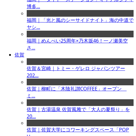
博多...
福岡｜「光と風のシーサイドナイト」海の中道で
ヤシ...
福岡｜めんべい25周年×乃木坂46！一ノ瀬美空
さ...
佐賀
佐賀＆宮崎｜トミー・ゲレロ ジャパンツアー
202...
佐賀｜柳町に「木陰礼讃COFFEE」オープン
ミ...
佐賀｜古湯温泉 佐賀風雅で「大人の夏祭り」を
20...
佐賀｜佐賀大学にコワーキングスペース「POP