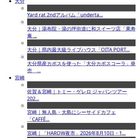
大分
Yard rat 2ndアルバム「underta...
大分｜湯布院・湯の坪街道に和スイーツ店「果寿
庵 ...
大分｜県内最大級ライブハウス「OITA PORT...
大分県産カボスを使った「大分カボスコーラ」発
売 ...
宮崎
佐賀＆宮崎｜トミー・ゲレロ ジャパンツアー
202...
宮崎｜無人島・大島にシーサイドカフェ
「CAFFÈ...
宮崎｜「HAROW夜市」2026年8月10日・1...