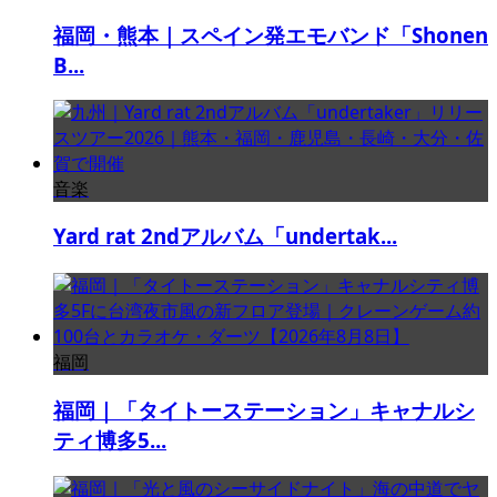
福岡・熊本｜スペイン発エモバンド「Shonen
B...
音楽
Yard rat 2ndアルバム「undertak...
福岡
福岡｜「タイトーステーション」キャナルシ
ティ博多5...