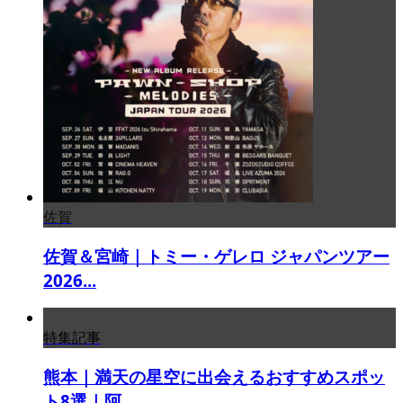
佐賀
佐賀＆宮崎｜トミー・ゲレロ ジャパンツアー
2026...
特集記事
熊本｜満天の星空に出会えるおすすめスポッ
ト8選｜阿...