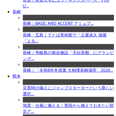
佐賀｜佐賀大学にコワーキングスペース「POP
U...
長崎
長崎｜BASIC AND ACCENT アミュプ...
長崎・五島｜てとば美術館で「土屋未久 個展
『よる...
長崎｜壱岐島の複合施設「天比登都」にグランピ
ング...
長崎｜「令和8年冬巡業 大相撲長崎場所」2026...
熊本
災害時の備えにジャンプスターターという新しい
選択...
地震・台風に備える｜普段から備えておきたい防
災ア...