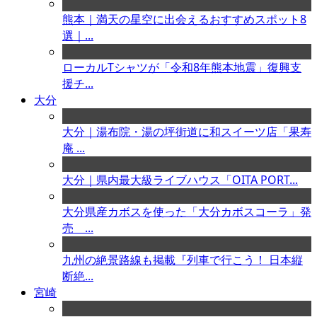
熊本｜満天の星空に出会えるおすすめスポット8
選｜...
ローカルTシャツが「令和8年熊本地震」復興支
援チ...
大分
大分｜湯布院・湯の坪街道に和スイーツ店「果寿
庵 ...
大分｜県内最大級ライブハウス「OITA PORT...
大分県産カボスを使った「大分カボスコーラ」発
売 ...
九州の絶景路線も掲載『列車で行こう！ 日本縦
断絶...
宮崎