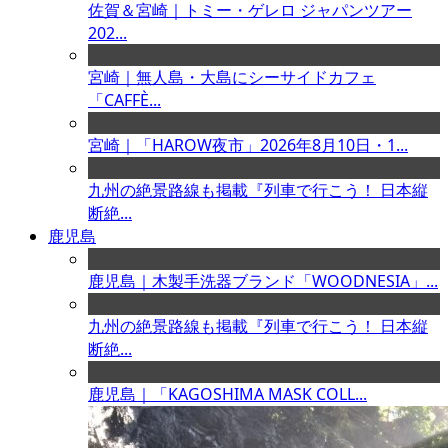
佐賀＆宮崎｜トミー・ゲレロ ジャパンツアー
202...
宮崎｜無人島・大島にシーサイドカフェ
「CAFFÈ...
宮崎｜「HAROW夜市」2026年8月10日・1...
九州の絶景路線も掲載『列車で行こう！ 日本縦
断絶...
鹿児島
鹿児島｜木製手洗器ブランド「WOODNESIA」...
九州の絶景路線も掲載『列車で行こう！ 日本縦
断絶...
鹿児島｜「KAGOSHIMA MASK COLL...