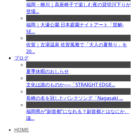
福岡・柳川｜高座椅子で楽しむ夜の貸切川下りが
登場...
福岡｜大濠公園 日本庭園ナイトアート「世解-
SE...
佐賀｜古湯温泉 佐賀風雅で「大人の夏祭り」を
20...
ブログ
夏季休暇のおしらせ
文化は誰のものか──「STRAIGHT EDGE...
長崎の名を冠したパンクソング「Nagasaki ...
福岡県が“副首都”になれる？副首都とはなにか、
議...
HOME