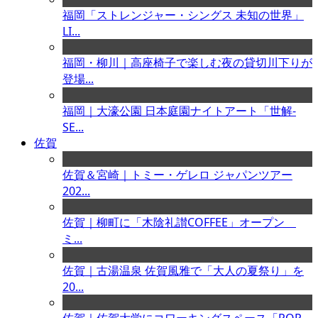
福岡「ストレンジャー・シングス 未知の世界」
LI...
福岡・柳川｜高座椅子で楽しむ夜の貸切川下りが
登場...
福岡｜大濠公園 日本庭園ナイトアート「世解-
SE...
佐賀
佐賀＆宮崎｜トミー・ゲレロ ジャパンツアー
202...
佐賀｜柳町に「木陰礼讃COFFEE」オープン
ミ...
佐賀｜古湯温泉 佐賀風雅で「大人の夏祭り」を
20...