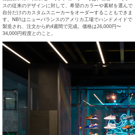
スの従来のデザインに対して、希望のカラーや素材を選んで
自分だけの
カスタムスニーカーをオーダー
することもできま
す。NB1はニューバランスのアメリカ工場でハンドメイドで
製造され、注文から約4週間で完成。価格は
26,000円〜
34,000円程度
とのこと。