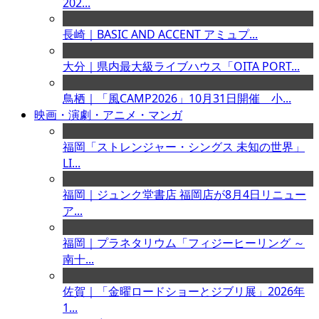
202...
長崎｜BASIC AND ACCENT アミュプ...
大分｜県内最大級ライブハウス「OITA PORT...
鳥栖｜「風CAMP2026」10月31日開催 小...
映画・演劇・アニメ・マンガ
福岡「ストレンジャー・シングス 未知の世界」
LI...
福岡｜ジュンク堂書店 福岡店が8月4日リニュー
ア...
福岡｜プラネタリウム「フィジーヒーリング ～
南十...
佐賀｜「金曜ロードショーとジブリ展」2026年
1...