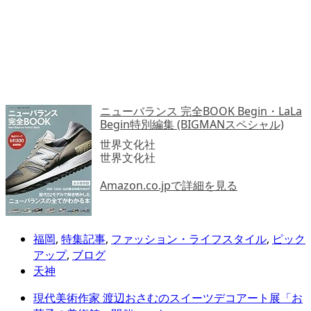
ニューバランス 完全BOOK Begin・LaLa
Begin特別編集 (BIGMANスペシャル)
世界文化社
世界文化社
Amazon.co.jpで詳細を見る
福岡
,
特集記事
,
ファッション・ライフスタイル
,
ピック
アップ
,
ブログ
天神
現代美術作家 渡辺おさむのスイーツデコアート展「お