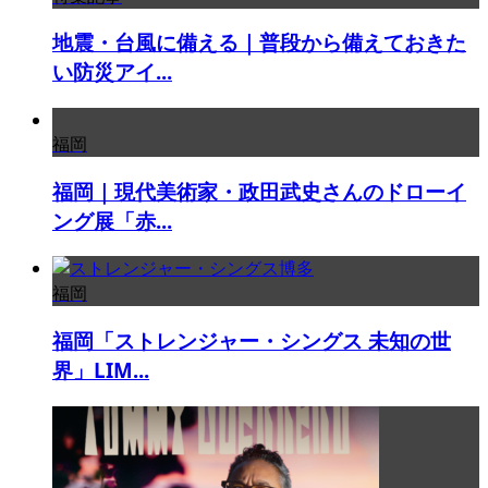
地震・台風に備える｜普段から備えておきた
い防災アイ...
福岡
福岡｜現代美術家・政田武史さんのドローイ
ング展「赤...
福岡
福岡「ストレンジャー・シングス 未知の世
界」LIM...