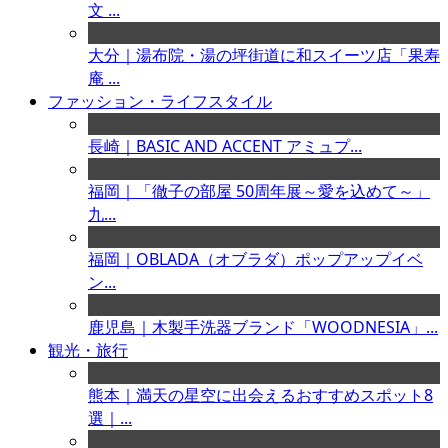
文 ...
大分｜湯布院・湯の坪街道に和スイーツ店「果寿
庵 ...
ファッション・ライフスタイル
長崎｜BASIC AND ACCENT アミュプ...
福岡｜「徹子の部屋 50周年展～愛を込めて～」
九...
福岡｜OBLADA（オブラダ）ポップアップイベ
ン...
鹿児島｜木製手洗器ブランド「WOODNESIA」...
観光・旅行
熊本｜満天の星空に出会えるおすすめスポット8
選｜...