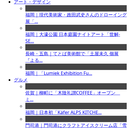
アート・デザイン
福岡｜現代美術家・政田武史さんのドローイング
展「...
福岡｜大濠公園 日本庭園ナイトアート「世解-
SE...
長崎・五島｜てとば美術館で「土屋未久 個展
『よる...
福岡｜「Lumiek Exhibition Fu...
グルメ
佐賀｜柳町に「木陰礼讃COFFEE」オープン
ミ...
福岡｜日本初「Käfer ALPS KITCHE...
門司港｜門司港にクラフトアイスクリーム店「雪