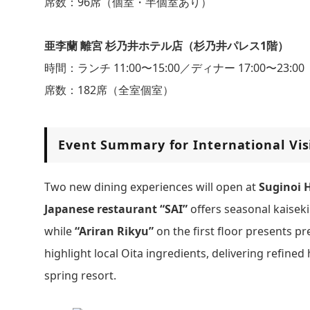
席数：96席（個室・半個室あり）
亜李蘭 離宮 杉乃井ホテル店（杉乃井パレス1階）
時間：ランチ 11:00〜15:00／ディナー 17:00〜23:00
席数：182席（全室個室）
Event Summary for International Vis
Two new dining experiences will open at
Suginoi 
Japanese restaurant “SAI”
offers seasonal kaiseki
while
“Ariran Rikyu”
on the first floor presents p
highlight local Oita ingredients, delivering refined
spring resort.