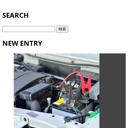
SEARCH
検
索:
NEW ENTRY