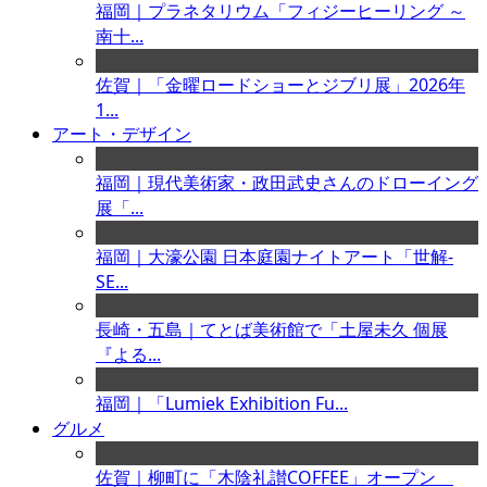
福岡｜プラネタリウム「フィジーヒーリング ～
南十...
佐賀｜「金曜ロードショーとジブリ展」2026年
1...
アート・デザイン
福岡｜現代美術家・政田武史さんのドローイング
展「...
福岡｜大濠公園 日本庭園ナイトアート「世解-
SE...
長崎・五島｜てとば美術館で「土屋未久 個展
『よる...
福岡｜「Lumiek Exhibition Fu...
グルメ
佐賀｜柳町に「木陰礼讃COFFEE」オープン