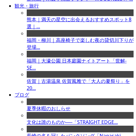
観光・旅行
熊本｜満天の星空に出会えるおすすめスポット8
選｜...
福岡・柳川｜高座椅子で楽しむ夜の貸切川下りが
登場...
福岡｜大濠公園 日本庭園ナイトアート「世解-
SE...
佐賀｜古湯温泉 佐賀風雅で「大人の夏祭り」を
20...
ブログ
夏季休暇のおしらせ
文化は誰のものか──「STRAIGHT EDGE...
長崎の名を冠したパンクソング「Nagasaki ...