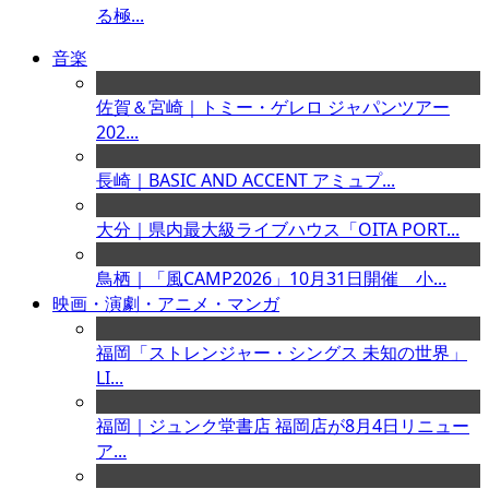
る極...
音楽
佐賀＆宮崎｜トミー・ゲレロ ジャパンツアー
202...
長崎｜BASIC AND ACCENT アミュプ...
大分｜県内最大級ライブハウス「OITA PORT...
鳥栖｜「風CAMP2026」10月31日開催 小...
映画・演劇・アニメ・マンガ
福岡「ストレンジャー・シングス 未知の世界」
LI...
福岡｜ジュンク堂書店 福岡店が8月4日リニュー
ア...