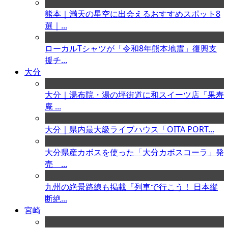
熊本｜満天の星空に出会えるおすすめスポット8
選｜...
ローカルTシャツが「令和8年熊本地震」復興支
援チ...
大分
大分｜湯布院・湯の坪街道に和スイーツ店「果寿
庵 ...
大分｜県内最大級ライブハウス「OITA PORT...
大分県産カボスを使った「大分カボスコーラ」発
売 ...
九州の絶景路線も掲載『列車で行こう！ 日本縦
断絶...
宮崎