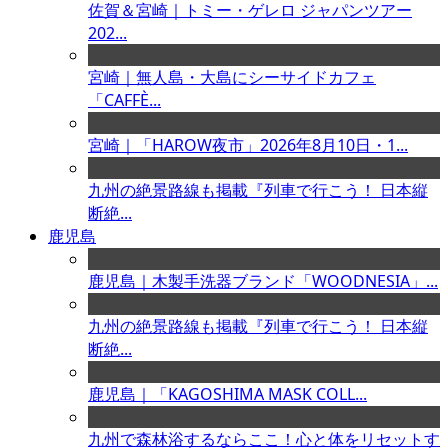
佐賀＆宮崎｜トミー・ゲレロ ジャパンツアー
202...
宮崎｜無人島・大島にシーサイドカフェ
「CAFFÈ...
宮崎｜「HAROW夜市」2026年8月10日・1...
九州の絶景路線も掲載『列車で行こう！ 日本縦
断絶...
鹿児島
鹿児島｜木製手洗器ブランド「WOODNESIA」...
九州の絶景路線も掲載『列車で行こう！ 日本縦
断絶...
鹿児島｜「KAGOSHIMA MASK COLL...
九州で森林浴するならここ！心と体をリセットす