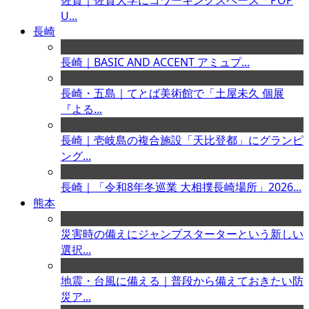
佐賀｜佐賀大学にコワーキングスペース「POP
U...
長崎
長崎｜BASIC AND ACCENT アミュプ...
長崎・五島｜てとば美術館で「土屋未久 個展
『よる...
長崎｜壱岐島の複合施設「天比登都」にグランピ
ング...
長崎｜「令和8年冬巡業 大相撲長崎場所」2026...
熊本
災害時の備えにジャンプスターターという新しい
選択...
地震・台風に備える｜普段から備えておきたい防
災ア...