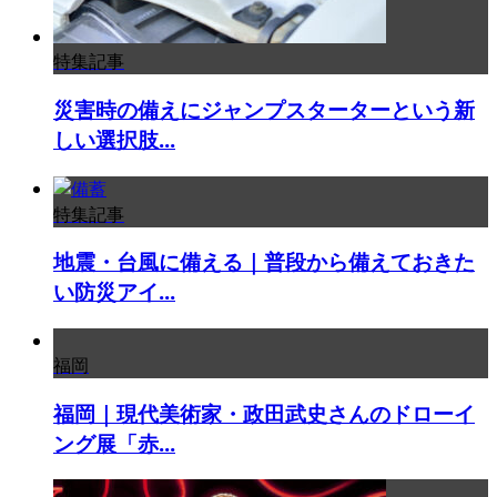
特集記事
災害時の備えにジャンプスターターという新
しい選択肢...
特集記事
地震・台風に備える｜普段から備えておきた
い防災アイ...
福岡
福岡｜現代美術家・政田武史さんのドローイ
ング展「赤...