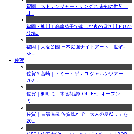
福岡「ストレンジャー・シングス 未知の世界」
LI...
福岡・柳川｜高座椅子で楽しむ夜の貸切川下りが
登場...
福岡｜大濠公園 日本庭園ナイトアート「世解-
SE...
佐賀
佐賀＆宮崎｜トミー・ゲレロ ジャパンツアー
202...
佐賀｜柳町に「木陰礼讃COFFEE」オープン
ミ...
佐賀｜古湯温泉 佐賀風雅で「大人の夏祭り」を
20...