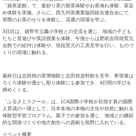
「嬉茶楽館」で、釜炒り茶の製茶体験やお茶淹れ体験、茶染
め体験を実施。さらに、西九州茶農業協同組合連合会にて、
実際のお茶のせりを体験し、流通の現場を学ぶ。
3日目は、嬉野市立轟小学校との交流を通じ、地域の子ども
たちと昔遊びや英語授業を体験。午後からは肥前吉田焼窯元
会館での絵付け体験や、現役窯元の工房見学を行い、ものづ
くりの現場に触れる。
最終日は志田焼の里博物館と志田焼資料館を見学。希望者は
ろくろ体験や透かし彫り体験にも参加でき、4日間の学びを
締めくくる。
「ふるさとスクール」は、LCA国際小学校が目指す真の国際
人育成の一環として、日本各地の本物の文化や自然に触れる
体験型学習プログラム。親子での参加を通じ、地域との継続
的な関係づくりや地方創生への貢献も視野に入れている。
イベント概要