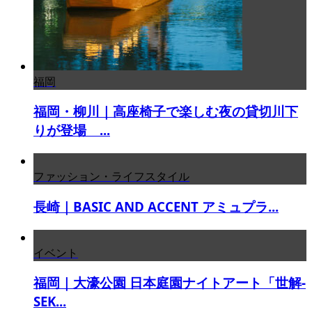
福岡
福岡・柳川｜高座椅子で楽しむ夜の貸切川下
りが登場 ...
ファッション・ライフスタイル
長崎｜BASIC AND ACCENT アミュプラ...
イベント
福岡｜大濠公園 日本庭園ナイトアート「世解-
SEK...