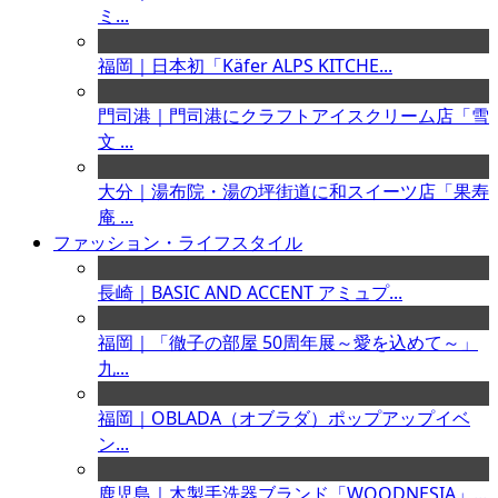
ミ...
福岡｜日本初「Käfer ALPS KITCHE...
門司港｜門司港にクラフトアイスクリーム店「雪
文 ...
大分｜湯布院・湯の坪街道に和スイーツ店「果寿
庵 ...
ファッション・ライフスタイル
長崎｜BASIC AND ACCENT アミュプ...
福岡｜「徹子の部屋 50周年展～愛を込めて～」
九...
福岡｜OBLADA（オブラダ）ポップアップイベ
ン...
鹿児島｜木製手洗器ブランド「WOODNESIA」...