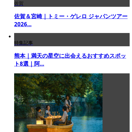
佐賀
佐賀＆宮崎｜トミー・ゲレロ ジャパンツアー
2026...
特集記事
熊本｜満天の星空に出会えるおすすめスポッ
ト8選｜阿...