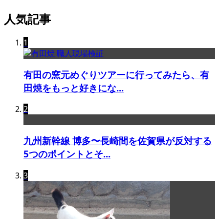
人気記事
1
有田の窯元めぐりツアーに行ってみたら、有
田焼をもっと好きにな...
2
九州新幹線 博多〜長崎間を佐賀県が反対する
5つのポイントとそ...
3