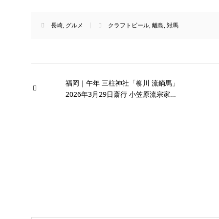
長崎
,
グルメ
クラフトビール
,
離島
,
対馬
福岡｜午年 三柱神社「柳川 流鏑馬」
2026年3月29日斎行 小笠原流宗家...