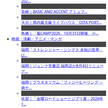
202...
長崎｜BASIC AND ACCENT アミュプ...
大分｜県内最大級ライブハウス「OITA PORT...
鳥栖｜「風CAMP2026」10月31日開催 小...
映画・演劇・アニメ・マンガ
福岡「ストレンジャー・シングス 未知の世界」
LI...
福岡｜ジュンク堂書店 福岡店が8月4日リニュー
ア...
福岡｜プラネタリウム「フィジーヒーリング ～
南十...
佐賀｜「金曜ロードショーとジブリ展」2026年
1...