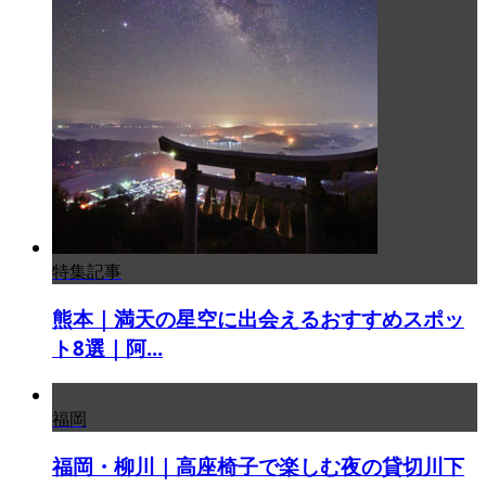
特集記事
熊本｜満天の星空に出会えるおすすめスポッ
ト8選｜阿...
福岡
福岡・柳川｜高座椅子で楽しむ夜の貸切川下