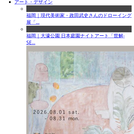
アート・デザイン
福岡｜現代美術家・政田武史さんのドローイング
展「...
福岡｜大濠公園 日本庭園ナイトアート「世解-
SE...