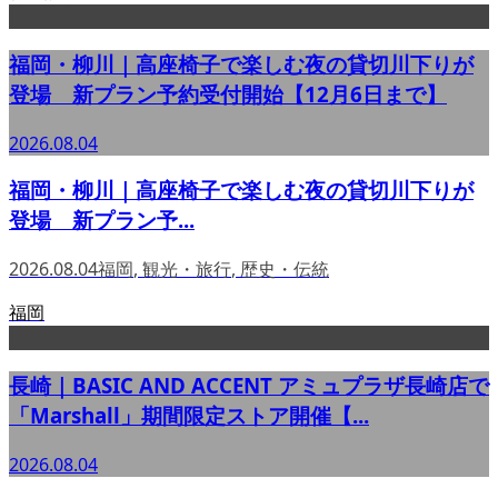
福岡・柳川｜高座椅子で楽しむ夜の貸切川下りが
登場 新プラン予約受付開始【12月6日まで】
2026.08.04
福岡・柳川｜高座椅子で楽しむ夜の貸切川下りが
登場 新プラン予...
2026.08.04
福岡
,
観光・旅行
,
歴史・伝統
福岡
長崎｜BASIC AND ACCENT アミュプラザ長崎店で
「Marshall」期間限定ストア開催【...
2026.08.04