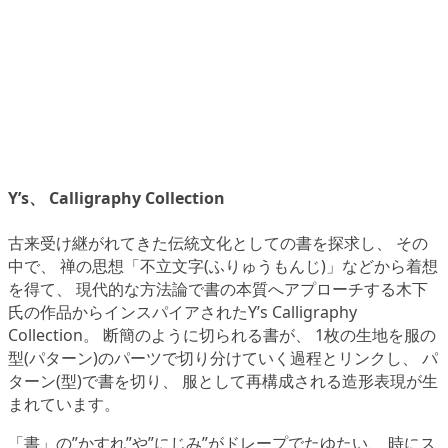
Y’s、 Calligraphy Collection
古来受け継がれてきた伝統文化としての書を探求し、 その
中で、 禅の思想「不立文字(ふりゅうもんじ)」などから着想
を得て、 現代的な方法論で書の本質へアプローチする木下
氏の作品からインスパイアされたY’s Calligraphy
Collection。 断簡のように切られる書が、 1枚の生地を服の
型(パターン)のパーツで切り分けていく過程とリンクし、 パ
ターン(型)で書を切り、 服として再構成される造形表現が生
まれています。
「書」の”かすれ”や”にじみ”がドレープでたゆたい、 時にス