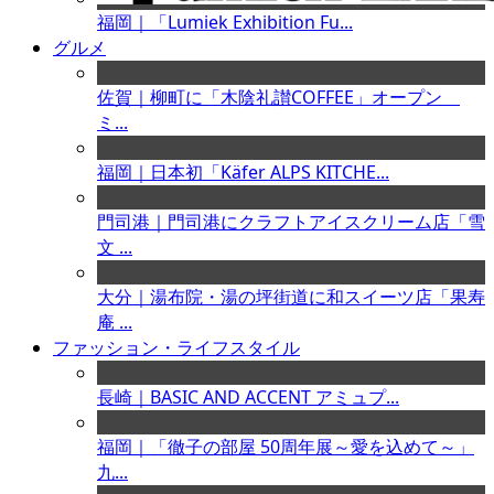
福岡｜「Lumiek Exhibition Fu...
グルメ
佐賀｜柳町に「木陰礼讃COFFEE」オープン
ミ...
福岡｜日本初「Käfer ALPS KITCHE...
門司港｜門司港にクラフトアイスクリーム店「雪
文 ...
大分｜湯布院・湯の坪街道に和スイーツ店「果寿
庵 ...
ファッション・ライフスタイル
長崎｜BASIC AND ACCENT アミュプ...
福岡｜「徹子の部屋 50周年展～愛を込めて～」
九...