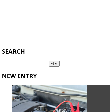
SEARCH
検
索:
NEW ENTRY