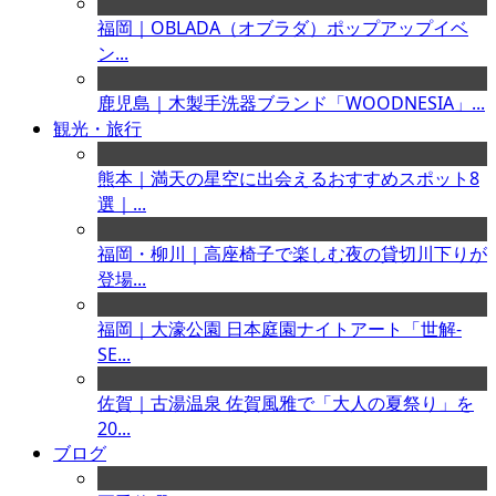
福岡｜OBLADA（オブラダ）ポップアップイベ
ン...
鹿児島｜木製手洗器ブランド「WOODNESIA」...
観光・旅行
熊本｜満天の星空に出会えるおすすめスポット8
選｜...
福岡・柳川｜高座椅子で楽しむ夜の貸切川下りが
登場...
福岡｜大濠公園 日本庭園ナイトアート「世解-
SE...
佐賀｜古湯温泉 佐賀風雅で「大人の夏祭り」を
20...
ブログ