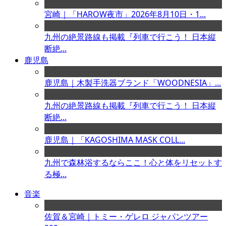
宮崎｜「HAROW夜市」2026年8月10日・1...
九州の絶景路線も掲載『列車で行こう！ 日本縦
断絶...
鹿児島
鹿児島｜木製手洗器ブランド「WOODNESIA」...
九州の絶景路線も掲載『列車で行こう！ 日本縦
断絶...
鹿児島｜「KAGOSHIMA MASK COLL...
九州で森林浴するならここ！心と体をリセットす
る極...
音楽
佐賀＆宮崎｜トミー・ゲレロ ジャパンツアー