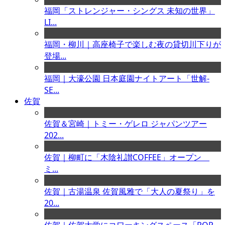
福岡「ストレンジャー・シングス 未知の世界」
LI...
福岡・柳川｜高座椅子で楽しむ夜の貸切川下りが
登場...
福岡｜大濠公園 日本庭園ナイトアート「世解-
SE...
佐賀
佐賀＆宮崎｜トミー・ゲレロ ジャパンツアー
202...
佐賀｜柳町に「木陰礼讃COFFEE」オープン
ミ...
佐賀｜古湯温泉 佐賀風雅で「大人の夏祭り」を
20...