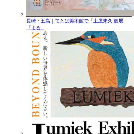
長崎・五島｜てとば美術館で「土屋未久 個展
『よる...