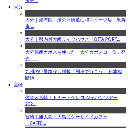
援チ...
大分
大分｜湯布院・湯の坪街道に和スイーツ店「果寿
庵 ...
大分｜県内最大級ライブハウス「OITA PORT...
大分県産カボスを使った「大分カボスコーラ」発
売 ...
九州の絶景路線も掲載『列車で行こう！ 日本縦
断絶...
宮崎
佐賀＆宮崎｜トミー・ゲレロ ジャパンツアー
202...
宮崎｜無人島・大島にシーサイドカフェ
「CAFFÈ...