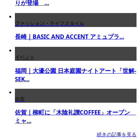
りが登場 ...
ファッション・ライフスタイル
長崎｜BASIC AND ACCENT アミュプラ...
イベント
福岡｜大濠公園 日本庭園ナイトアート「世解-
SEK...
佐賀
佐賀｜柳町に「木陰礼讃COFFEE」オープン
ミャ...
続きの記事を見る