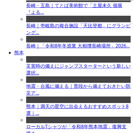
長崎・五島｜てとば美術館で「土屋未久 個展
『よる...
長崎｜壱岐島の複合施設「天比登都」にグランピ
ング...
長崎｜「令和8年冬巡業 大相撲長崎場所」2026...
熊本
災害時の備えにジャンプスターターという新しい
選択...
地震・台風に備える｜普段から備えておきたい防
災ア...
熊本｜満天の星空に出会えるおすすめスポット8
選｜...
ローカルTシャツが「令和8年熊本地震」復興支