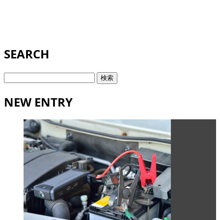
SEARCH
検
索:
NEW ENTRY