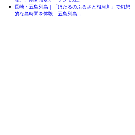
長崎・五島列島｜「ほたるのふるさと相河川」で幻想
的な島時間を体験 五島列島...