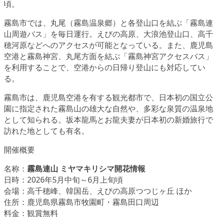
頃。
霧島市では、丸尾（霧島温泉郷）と各登山口を結ぶ「霧島連
山周遊バス」を毎日運行。えびの高原、大浪池登山口、高千
穂河原などへのアクセスが可能となっている。また、鹿児島
空港と霧島神宮、丸尾方面を結ぶ「霧島神宮アクセスバス」
を利用することで、空港からの日帰り登山にも対応してい
る。
霧島市は、鹿児島空港を有する観光都市で、日本初の国立公
園に指定された霧島山の雄大な自然や、多彩な泉質の温泉地
として知られる。坂本龍馬とお龍夫妻が日本初の新婚旅行で
訪れた地としても有名。
開催概要
名称：
霧島連山 ミヤマキリシマ開花情報
日時：2026年5月中旬～6月上旬頃
会場：高千穂峰、韓国岳、えびの高原つつじヶ丘 ほか
住所：鹿児島県霧島市牧園町・霧島田口周辺
料金：観賞無料