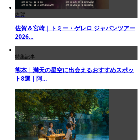
佐賀
佐賀＆宮崎｜トミー・ゲレロ ジャパンツアー
2026...
特集記事
熊本｜満天の星空に出会えるおすすめスポッ
ト8選｜阿...