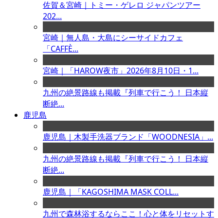
佐賀＆宮崎｜トミー・ゲレロ ジャパンツアー
202...
宮崎｜無人島・大島にシーサイドカフェ
「CAFFÈ...
宮崎｜「HAROW夜市」2026年8月10日・1...
九州の絶景路線も掲載『列車で行こう！ 日本縦
断絶...
鹿児島
鹿児島｜木製手洗器ブランド「WOODNESIA」...
九州の絶景路線も掲載『列車で行こう！ 日本縦
断絶...
鹿児島｜「KAGOSHIMA MASK COLL...
九州で森林浴するならここ！心と体をリセットす