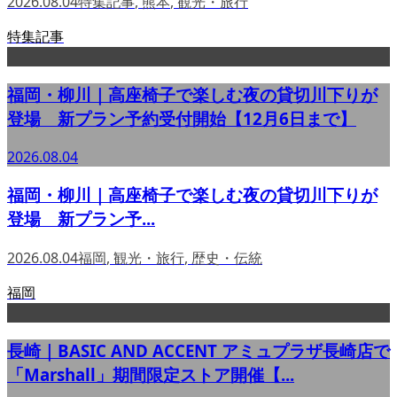
2026.08.04
特集記事
,
熊本
,
観光・旅行
特集記事
福岡・柳川｜高座椅子で楽しむ夜の貸切川下りが
登場 新プラン予約受付開始【12月6日まで】
2026.08.04
福岡・柳川｜高座椅子で楽しむ夜の貸切川下りが
登場 新プラン予...
2026.08.04
福岡
,
観光・旅行
,
歴史・伝統
福岡
長崎｜BASIC AND ACCENT アミュプラザ長崎店で
「Marshall」期間限定ストア開催【...