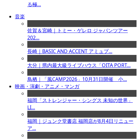
る極...
音楽
佐賀＆宮崎｜トミー・ゲレロ ジャパンツアー
202...
長崎｜BASIC AND ACCENT アミュプ...
大分｜県内最大級ライブハウス「OITA PORT...
鳥栖｜「風CAMP2026」10月31日開催 小...
映画・演劇・アニメ・マンガ
福岡「ストレンジャー・シングス 未知の世界」
LI...
福岡｜ジュンク堂書店 福岡店が8月4日リニュー
ア...