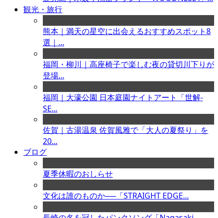
観光・旅行
熊本｜満天の星空に出会えるおすすめスポット8
選｜...
福岡・柳川｜高座椅子で楽しむ夜の貸切川下りが
登場...
福岡｜大濠公園 日本庭園ナイトアート「世解-
SE...
佐賀｜古湯温泉 佐賀風雅で「大人の夏祭り」を
20...
ブログ
夏季休暇のおしらせ
文化は誰のものか──「STRAIGHT EDGE...
長崎の名を冠したパンクソング「Nagasaki ...