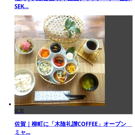
SEK...
佐賀
佐賀｜柳町に「木陰礼讃COFFEE」オープン
ミャ...