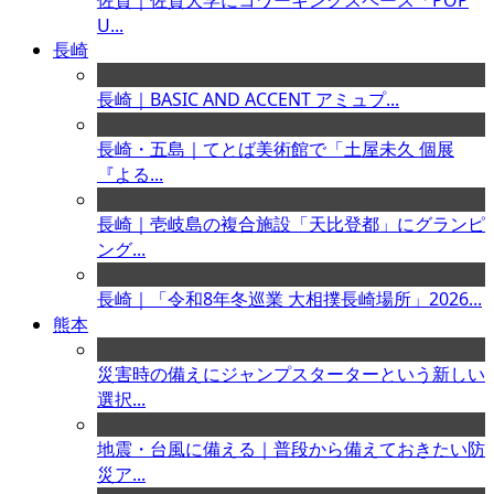
佐賀｜佐賀大学にコワーキングスペース「POP
U...
長崎
長崎｜BASIC AND ACCENT アミュプ...
長崎・五島｜てとば美術館で「土屋未久 個展
『よる...
長崎｜壱岐島の複合施設「天比登都」にグランピ
ング...
長崎｜「令和8年冬巡業 大相撲長崎場所」2026...
熊本
災害時の備えにジャンプスターターという新しい
選択...
地震・台風に備える｜普段から備えておきたい防
災ア...