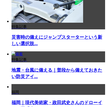
特集記事
災害時の備えにジャンプスターターという新
しい選択肢...
特集記事
地震・台風に備える｜普段から備えておきた
い防災アイ...
福岡
福岡｜現代美術家・政田武史さんのドローイ