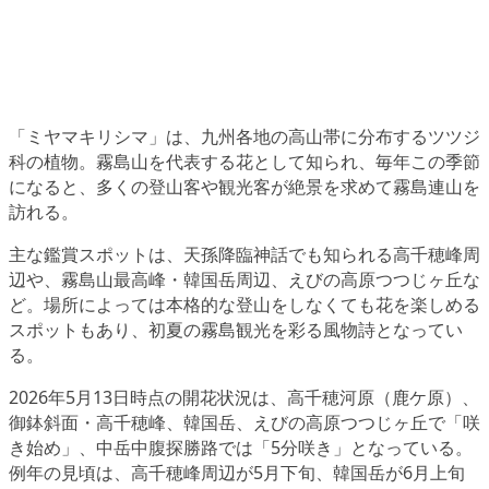
「ミヤマキリシマ」は、九州各地の高山帯に分布するツツジ
科の植物。霧島山を代表する花として知られ、毎年この季節
になると、多くの登山客や観光客が絶景を求めて霧島連山を
訪れる。
主な鑑賞スポットは、天孫降臨神話でも知られる高千穂峰周
辺や、霧島山最高峰・韓国岳周辺、えびの高原つつじヶ丘な
ど。場所によっては本格的な登山をしなくても花を楽しめる
スポットもあり、初夏の霧島観光を彩る風物詩となってい
る。
2026年5月13日時点の開花状況は、高千穂河原（鹿ケ原）、
御鉢斜面・高千穂峰、韓国岳、えびの高原つつじヶ丘で「咲
き始め」、中岳中腹探勝路では「5分咲き」となっている。
例年の見頃は、高千穂峰周辺が5月下旬、韓国岳が6月上旬