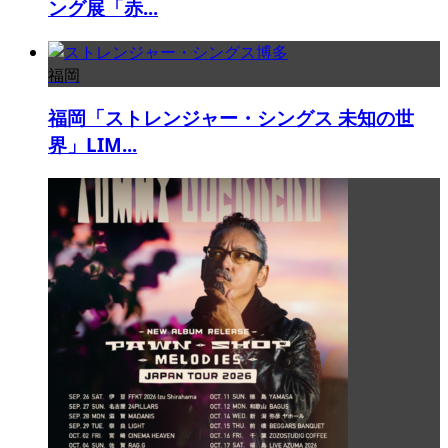
ング展「赤...
福岡
福岡「ストレンジャー・シングス 未知の世
界」LIM...