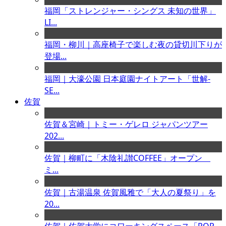
福岡「ストレンジャー・シングス 未知の世界」
LI...
福岡・柳川｜高座椅子で楽しむ夜の貸切川下りが
登場...
福岡｜大濠公園 日本庭園ナイトアート「世解-
SE...
佐賀
佐賀＆宮崎｜トミー・ゲレロ ジャパンツアー
202...
佐賀｜柳町に「木陰礼讃COFFEE」オープン
ミ...
佐賀｜古湯温泉 佐賀風雅で「大人の夏祭り」を
20...