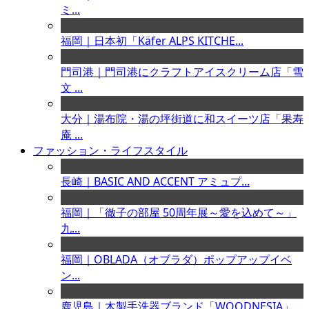
ミ...
福岡｜日本初「Käfer ALPS KITCHE...
門司港｜門司港にクラフトアイスクリーム店「雪
文 ...
大分｜湯布院・湯の坪街道に和スイーツ店「果寿
庵 ...
ファッション・ライフスタイル
長崎｜BASIC AND ACCENT アミュプ...
福岡｜「徹子の部屋 50周年展～愛を込めて～」
九...
福岡｜OBLADA（オブラダ）ポップアップイベ
ン...
鹿児島｜木製手洗器ブランド「WOODNESIA」...