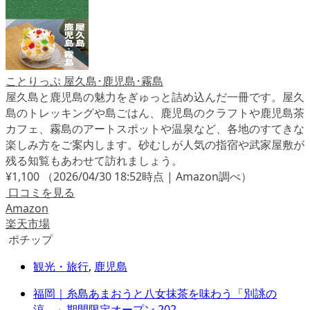
ことりっぷ 屋久島･鹿児島･霧島
屋久島と鹿児島の魅力をぎゅっと詰め込んだ一冊です。屋久
島のトレッキングや島ごはん、鹿児島のクラフトや鹿児島茶
カフェ、霧島のアートスポットや温泉など、各地のすてきな
楽しみ方をご案内します。砂むしが人気の指宿や武家屋敷が
残る知覧もあわせて訪れましょう。
¥1,100
（2026/04/30 18:52時点 | Amazon調べ）
口コミを見る
Amazon
楽天市場
ポチップ
観光・旅行
,
鹿児島
福岡｜糸島あまおうと八女抹茶を味わう「別誂の
涼。」期間限定オープン 202...