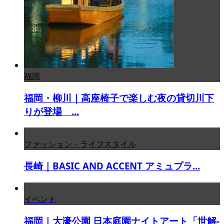
福岡
福岡・柳川｜高座椅子で楽しむ夜の貸切川下
りが登場 ...
ファッション・ライフスタイル
長崎｜BASIC AND ACCENT アミュプラ...
イベント
福岡｜大濠公園 日本庭園ナイトアート「世解-