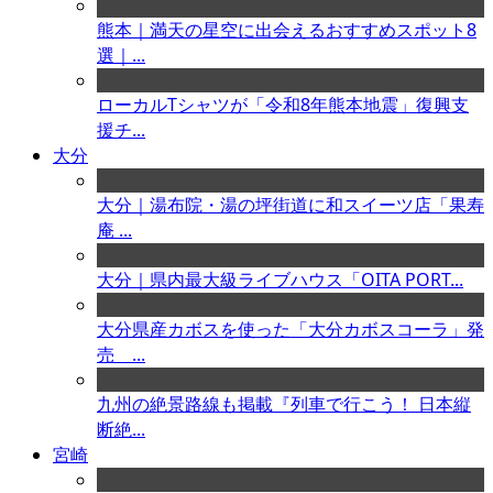
熊本｜満天の星空に出会えるおすすめスポット8
選｜...
ローカルTシャツが「令和8年熊本地震」復興支
援チ...
大分
大分｜湯布院・湯の坪街道に和スイーツ店「果寿
庵 ...
大分｜県内最大級ライブハウス「OITA PORT...
大分県産カボスを使った「大分カボスコーラ」発
売 ...
九州の絶景路線も掲載『列車で行こう！ 日本縦
断絶...
宮崎