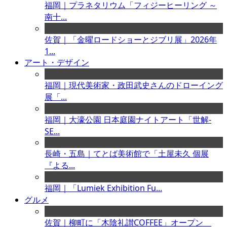
福岡｜プラネタリウム「フィジーヒーリング ～
南十...
佐賀｜「金曜ロードショーとジブリ展」2026年
1...
アート・デザイン
福岡｜現代美術家・政田武史さんのドローイング
展「...
福岡｜大濠公園 日本庭園ナイトアート「世解-
SE...
長崎・五島｜てとば美術館で「土屋未久 個展
『よる...
福岡｜「Lumiek Exhibition Fu...
グルメ
佐賀｜柳町に「木陰礼讃COFFEE」オープン