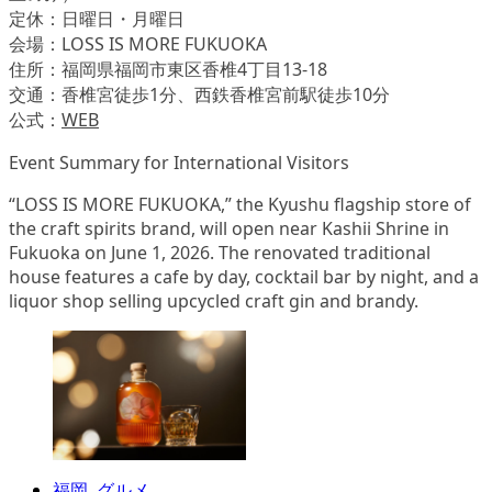
定休：日曜日・月曜日
会場：LOSS IS MORE FUKUOKA
住所：福岡県福岡市東区香椎4丁目13-18
交通：香椎宮徒歩1分、西鉄香椎宮前駅徒歩10分
公式：
WEB
Event Summary for International Visitors
“LOSS IS MORE FUKUOKA,” the Kyushu flagship store of
the craft spirits brand, will open near Kashii Shrine in
Fukuoka on June 1, 2026. The renovated traditional
house features a cafe by day, cocktail bar by night, and a
liquor shop selling upcycled craft gin and brandy.
福岡
,
グルメ