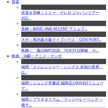
音楽
佐賀＆宮崎｜トミー・ゲレロ ジャパンツアー
202...
長崎｜BASIC AND ACCENT アミュプ...
大分｜県内最大級ライブハウス「OITA PORT...
鳥栖｜「風CAMP2026」10月31日開催 小...
映画・演劇・アニメ・マンガ
福岡「ストレンジャー・シングス 未知の世界」
LI...
福岡｜ジュンク堂書店 福岡店が8月4日リニュー
ア...
福岡｜プラネタリウム「フィジーヒーリング ～
南十...