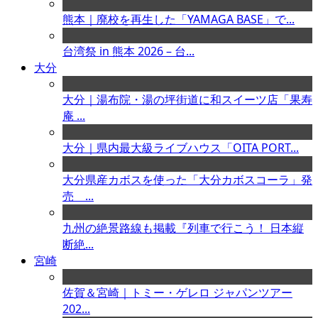
熊本｜廃校を再生した「YAMAGA BASE」で...
台湾祭 in 熊本 2026 – 台...
大分
大分｜湯布院・湯の坪街道に和スイーツ店「果寿
庵 ...
大分｜県内最大級ライブハウス「OITA PORT...
大分県産カボスを使った「大分カボスコーラ」発
売 ...
九州の絶景路線も掲載『列車で行こう！ 日本縦
断絶...
宮崎
佐賀＆宮崎｜トミー・ゲレロ ジャパンツアー
202...