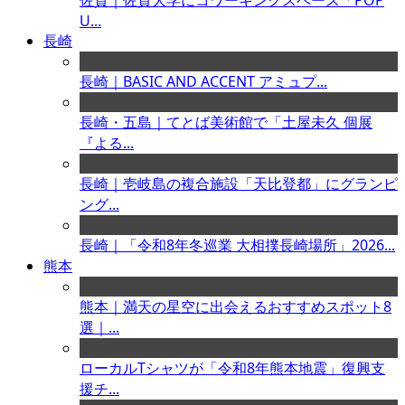
佐賀｜佐賀大学にコワーキングスペース「POP
U...
長崎
長崎｜BASIC AND ACCENT アミュプ...
長崎・五島｜てとば美術館で「土屋未久 個展
『よる...
長崎｜壱岐島の複合施設「天比登都」にグランピ
ング...
長崎｜「令和8年冬巡業 大相撲長崎場所」2026...
熊本
熊本｜満天の星空に出会えるおすすめスポット8
選｜...
ローカルTシャツが「令和8年熊本地震」復興支
援チ...