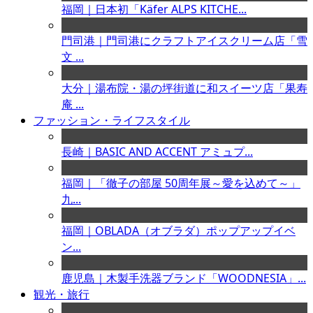
福岡｜日本初「Käfer ALPS KITCHE...
門司港｜門司港にクラフトアイスクリーム店「雪
文 ...
大分｜湯布院・湯の坪街道に和スイーツ店「果寿
庵 ...
ファッション・ライフスタイル
長崎｜BASIC AND ACCENT アミュプ...
福岡｜「徹子の部屋 50周年展～愛を込めて～」
九...
福岡｜OBLADA（オブラダ）ポップアップイベ
ン...
鹿児島｜木製手洗器ブランド「WOODNESIA」...
観光・旅行