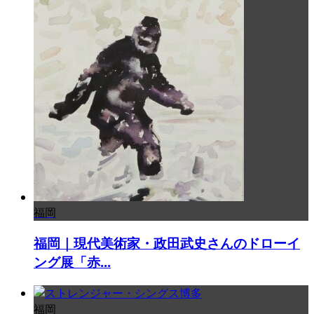
福岡
福岡｜現代美術家・政田武史さんのドローイ
ング展「赤...
福岡