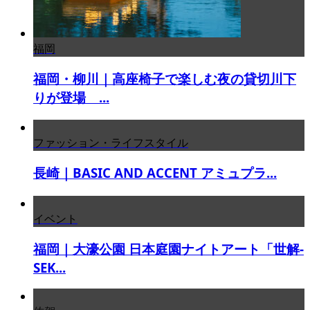
福岡
福岡・柳川｜高座椅子で楽しむ夜の貸切川下
りが登場 ...
ファッション・ライフスタイル
長崎｜BASIC AND ACCENT アミュプラ...
イベント
福岡｜大濠公園 日本庭園ナイトアート「世解-
SEK...