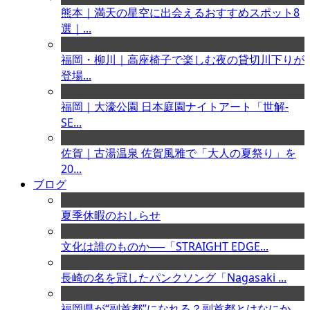
熊本｜満天の星空に出会えるおすすめスポット8
選｜...
福岡・柳川｜高座椅子で楽しむ夜の貸切川下りが
登場...
福岡｜大濠公園 日本庭園ナイトアート「世解-
SE...
佐賀｜古湯温泉 佐賀風雅で「大人の夏祭り」を
20...
ブログ
夏季休暇のおしらせ
文化は誰のものか──「STRAIGHT EDGE...
長崎の名を冠したパンクソング「Nagasaki ...
福岡県が“副首都”になれる？副首都とはなにか、