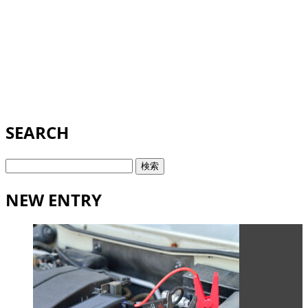
SEARCH
検
索:
NEW ENTRY