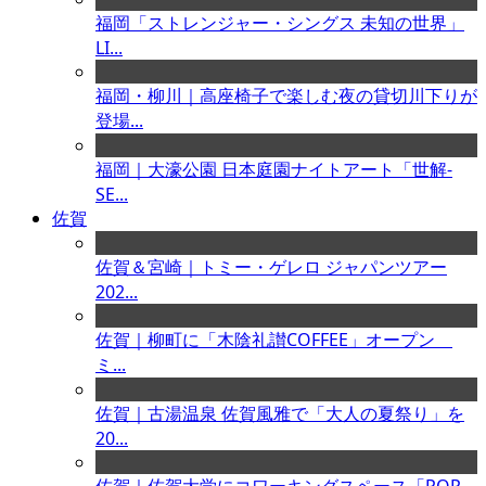
福岡「ストレンジャー・シングス 未知の世界」
LI...
福岡・柳川｜高座椅子で楽しむ夜の貸切川下りが
登場...
福岡｜大濠公園 日本庭園ナイトアート「世解-
SE...
佐賀
佐賀＆宮崎｜トミー・ゲレロ ジャパンツアー
202...
佐賀｜柳町に「木陰礼讃COFFEE」オープン
ミ...
佐賀｜古湯温泉 佐賀風雅で「大人の夏祭り」を
20...