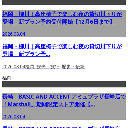
福岡・柳川｜高座椅子で楽しむ夜の貸切川下りが
登場 新プラン予約受付開始【12月6日まで】
2026.08.04
福岡・柳川｜高座椅子で楽しむ夜の貸切川下りが
登場 新プラン予...
2026.08.04
福岡
,
観光・旅行
,
歴史・伝統
福岡
長崎｜BASIC AND ACCENT アミュプラザ長崎店で
「Marshall」期間限定ストア開催【...
2026.08.04