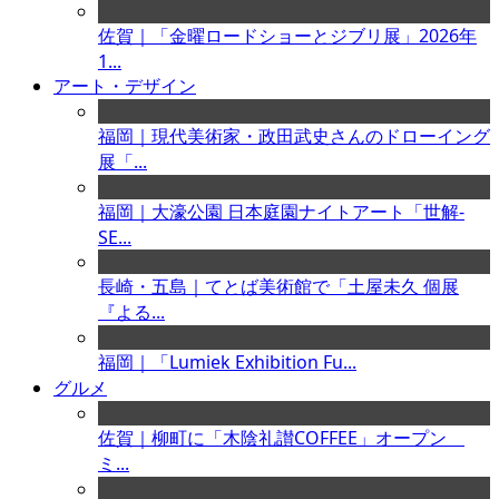
佐賀｜「金曜ロードショーとジブリ展」2026年
1...
アート・デザイン
福岡｜現代美術家・政田武史さんのドローイング
展「...
福岡｜大濠公園 日本庭園ナイトアート「世解-
SE...
長崎・五島｜てとば美術館で「土屋未久 個展
『よる...
福岡｜「Lumiek Exhibition Fu...
グルメ
佐賀｜柳町に「木陰礼讃COFFEE」オープン
ミ...