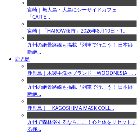
宮崎｜無人島・大島にシーサイドカフェ
「CAFFÈ...
宮崎｜「HAROW夜市」2026年8月10日・1...
九州の絶景路線も掲載『列車で行こう！ 日本縦
断絶...
鹿児島
鹿児島｜木製手洗器ブランド「WOODNESIA」...
九州の絶景路線も掲載『列車で行こう！ 日本縦
断絶...
鹿児島｜「KAGOSHIMA MASK COLL...
九州で森林浴するならここ！心と体をリセットす
る極...