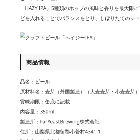
「HAZY IPA」5種類のホップの風味と香りを最大
どを入れることでバランスをとり、しぼりたてのジュ
商品情報
品名：ビール
原材料名：麦芽（外国製造）（大麦麦芽・小麦麦芽）ホ
賞味期限：缶底に記載
内容量：350ml
製造所：FarYeastBrewing株式会社
住所：山梨県北都留郡小菅村4341-1