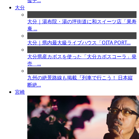
援チ...
大分
大分｜湯布院・湯の坪街道に和スイーツ店「果寿
庵 ...
大分｜県内最大級ライブハウス「OITA PORT...
大分県産カボスを使った「大分カボスコーラ」発
売 ...
九州の絶景路線も掲載『列車で行こう！ 日本縦
断絶...
宮崎