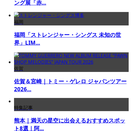
ング展「赤...
福岡
福岡「ストレンジャー・シングス 未知の世
界」LIM...
佐賀
佐賀＆宮崎｜トミー・ゲレロ ジャパンツアー
2026...
特集記事
熊本｜満天の星空に出会えるおすすめスポッ
ト8選｜阿...