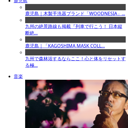
鹿児島
鹿児島｜木製手洗器ブランド「WOODNESIA」...
九州の絶景路線も掲載『列車で行こう！ 日本縦
断絶...
鹿児島｜「KAGOSHIMA MASK COLL...
九州で森林浴するならここ！心と体をリセットす
る極...
音楽