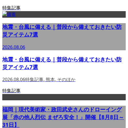
特集記事
地震・台風に備える｜普段から備えておきたい防
災アイテム7選
2026.08.06
地震・台風に備える｜普段から備えておきたい防
災アイテム7選
2026.08.06
特集記事
,
熊本
,
そのほか
特集記事
福岡｜現代美術家・政田武史さんのドローイング
展「赤の他人烈伝 まぜろ安全！」開催【8月8日～
31日】