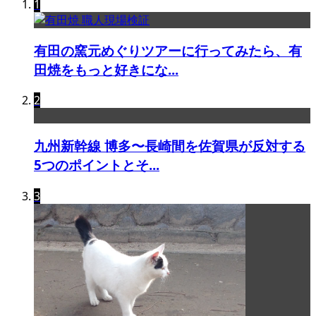
1
有田の窯元めぐりツアーに行ってみたら、有
田焼をもっと好きにな...
2
九州新幹線 博多〜長崎間を佐賀県が反対する
5つのポイントとそ...
3