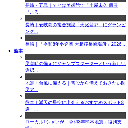
長崎・五島｜てとば美術館で「土屋未久 個展
『よる...
長崎｜壱岐島の複合施設「天比登都」にグランピ
ング...
長崎｜「令和8年冬巡業 大相撲長崎場所」2026...
熊本
災害時の備えにジャンプスターターという新しい
選択...
地震・台風に備える｜普段から備えておきたい防
災ア...
熊本｜満天の星空に出会えるおすすめスポット8
選｜...
ローカルTシャツが「令和8年熊本地震」復興支