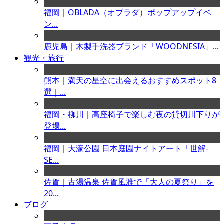
福岡｜OBLADA（オブラダ）ポップアップイベ
ン...
鹿児島｜木製手洗器ブランド「WOODNESIA」...
観光・旅行
熊本｜満天の星空に出会えるおすすめスポット8
選｜...
福岡・柳川｜高座椅子で楽しむ夜の貸切川下りが
登場...
福岡｜大濠公園 日本庭園ナイトアート「世解-
SE...
佐賀｜古湯温泉 佐賀風雅で「大人の夏祭り」を
20...
ブログ