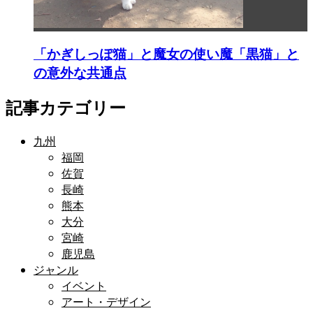
「かぎしっぽ猫」と魔女の使い魔「黒猫」と
の意外な共通点
記事カテゴリー
九州
福岡
佐賀
長崎
熊本
大分
宮崎
鹿児島
ジャンル
イベント
アート・デザイン