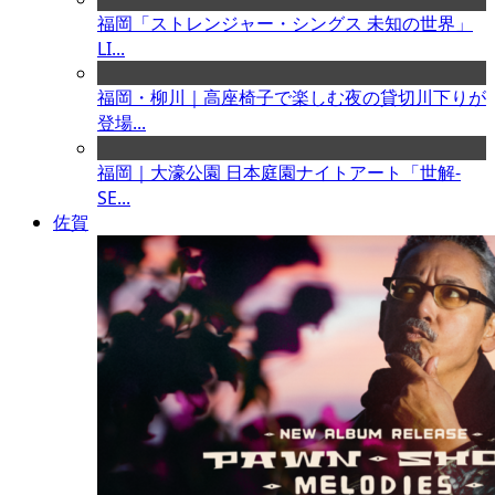
福岡「ストレンジャー・シングス 未知の世界」
LI...
福岡・柳川｜高座椅子で楽しむ夜の貸切川下りが
登場...
福岡｜大濠公園 日本庭園ナイトアート「世解-
SE...
佐賀