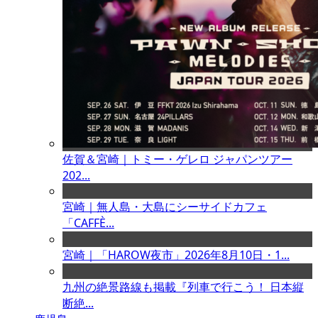
佐賀＆宮崎｜トミー・ゲレロ ジャパンツアー
202...
宮崎｜無人島・大島にシーサイドカフェ
「CAFFÈ...
宮崎｜「HAROW夜市」2026年8月10日・1...
九州の絶景路線も掲載『列車で行こう！ 日本縦
断絶...