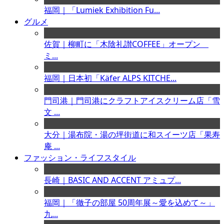
福岡｜「Lumiek Exhibition Fu...
グルメ
佐賀｜柳町に「木陰礼讃COFFEE」オープン
ミ...
福岡｜日本初「Käfer ALPS KITCHE...
門司港｜門司港にクラフトアイスクリーム店「雪
文 ...
大分｜湯布院・湯の坪街道に和スイーツ店「果寿
庵 ...
ファッション・ライフスタイル
長崎｜BASIC AND ACCENT アミュプ...
福岡｜「徹子の部屋 50周年展～愛を込めて～」
九...