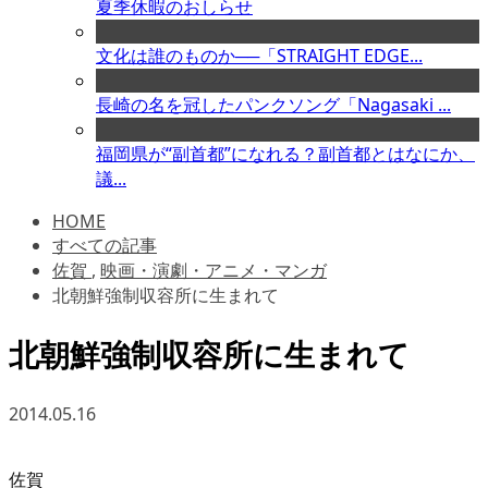
夏季休暇のおしらせ
文化は誰のものか──「STRAIGHT EDGE...
長崎の名を冠したパンクソング「Nagasaki ...
福岡県が“副首都”になれる？副首都とはなにか、
議...
HOME
すべての記事
佐賀
,
映画・演劇・アニメ・マンガ
北朝鮮強制収容所に生まれて
北朝鮮強制収容所に生まれて
2014.05.16
佐賀