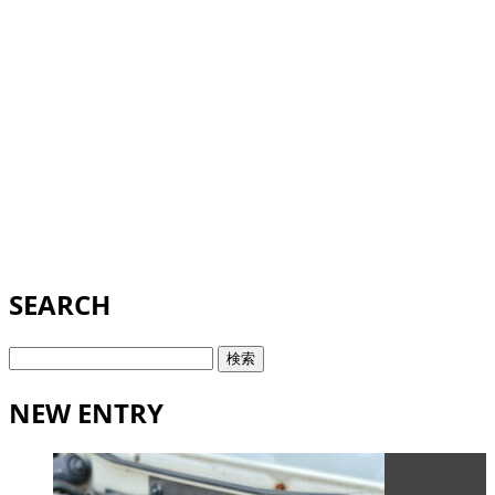
SEARCH
検
索:
NEW ENTRY