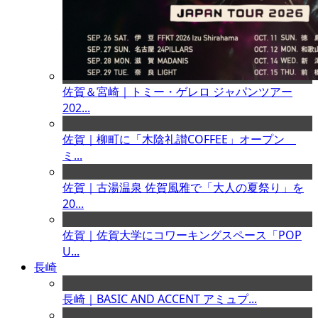
佐賀＆宮崎｜トミー・ゲレロ ジャパンツアー
202...
佐賀｜柳町に「木陰礼讃COFFEE」オープン
ミ...
佐賀｜古湯温泉 佐賀風雅で「大人の夏祭り」を
20...
佐賀｜佐賀大学にコワーキングスペース「POP
U...
長崎
長崎｜BASIC AND ACCENT アミュプ...