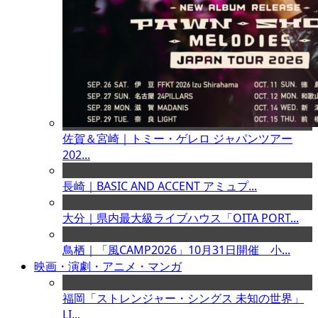
佐賀＆宮崎｜トミー・ゲレロ ジャパンツアー
202...
長崎｜BASIC AND ACCENT アミュプ...
大分｜県内最大級ライブハウス「OITA PORT...
鳥栖｜「風CAMP2026」10月31日開催 小...
映画・演劇・アニメ・マンガ
福岡「ストレンジャー・シングス 未知の世界」
LI...