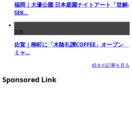
福岡｜大濠公園 日本庭園ナイトアート「世解-
SEK...
佐賀
佐賀｜柳町に「木陰礼讃COFFEE」オープン
ミャ...
続きの記事を見る
Sponsored Link