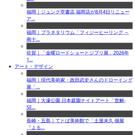
福岡｜ジュンク堂書店 福岡店が8月4日リニュー
ア...
福岡｜プラネタリウム「フィジーヒーリング ～
南十...
佐賀｜「金曜ロードショーとジブリ展」2026年
1...
アート・デザイン
福岡｜現代美術家・政田武史さんのドローイング
展「...
福岡｜大濠公園 日本庭園ナイトアート「世解-
SE...
長崎・五島｜てとば美術館で「土屋未久 個展
『よる...